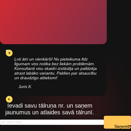
Ļoti ātri un vienkārši! No pieteikuma līdz
līgumam viss notika bez liekām problēmām.
Konsultanti visu skaidri izstāstīja un palīdzēja
atrast labāko variantu. Paldies par atsaucību
un draudzīgo attieksmi!
Juris K.
Ievadi savu tālruņa nr. un saņem
jaunumus un atlaides savā tālrunī.
Saņemt