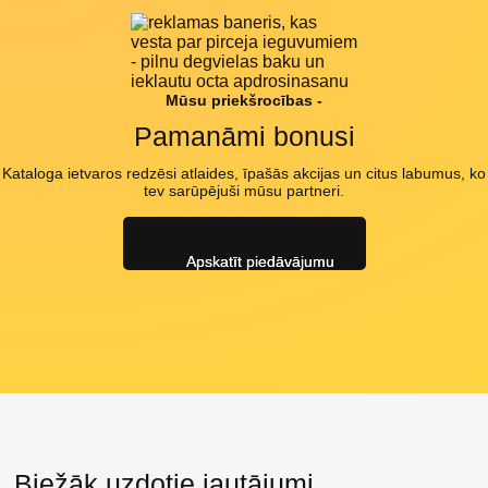
Mūsu priekšrocības -
Pamanāmi bonusi
Kataloga ietvaros redzēsi atlaides, īpašās akcijas un citus labumus, ko
tev sarūpējuši mūsu partneri.
Apskatīt piedāvājumu
Biežāk uzdotie jautājumi