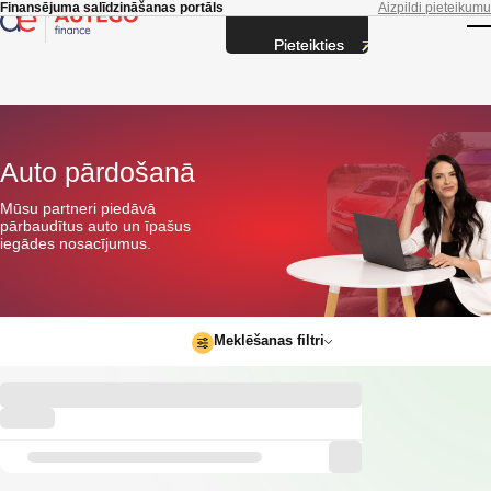
Skip to main content
Finansējuma salīdzināšanas portāls
Aizpildi pieteikumu
Pieteikties
T
Auto pārdošanā
Mūsu partneri piedāvā
pārbaudītus auto un īpašus
iegādes nosacījumus.
Meklēšanas filtri