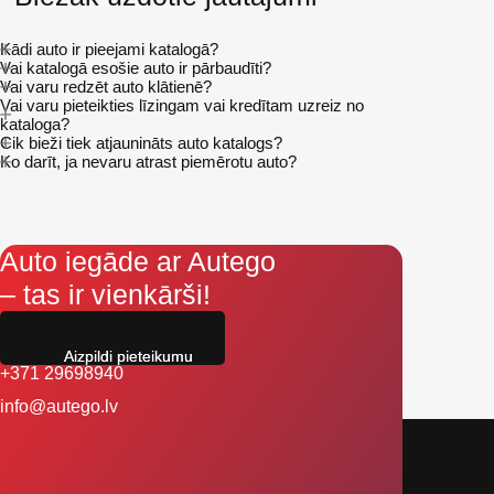
Kādi auto ir pieejami katalogā?
Vai katalogā esošie auto ir pārbaudīti?
Vai varu redzēt auto klātienē?
Vai varu pieteikties līzingam vai kredītam uzreiz no
kataloga?
Cik bieži tiek atjaunināts auto katalogs?
Ko darīt, ja nevaru atrast piemērotu auto?
Auto iegāde ar Autego
– tas ir vienkārši!
Aizpildi pieteikumu
+371 29698940
info@autego.lv