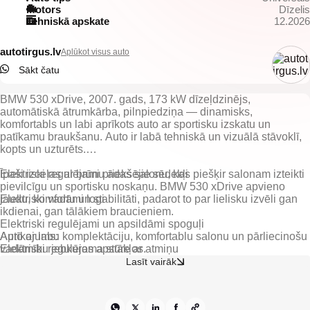
Motors
Dīzelis
Tehniskā apskate
12.2026
autotirgus.lv
Aplūkot visus auto
Sākt čatu
BMW 530 xDrive, 2007. gads, 173 kW dīzeļdzinējs,
automātiskā ātrumkārba, pilnpiedziņa — dinamisks,
komfortabls un labi aprīkots auto ar sportisku izskatu un
patīkamu braukšanu. Auto ir labā tehniskā un vizuālā stāvoklī,
kopts un uzturēts.
Īpaši izceļas ar brūnu ādas salonu, kas piešķir salonam izteikti
Elektriski regulējami priekšējie sēdekļi
pievilcīgu un sportisku noskaņu. BMW 530 xDrive apvieno
jaudu, komfortu un stabilitāti, padarot to par lielisku izvēli gan
Elektriski vadāmi logi
ikdienai, gan tālākiem braucieniem.
Elektriski regulējami un apsildāmi spoguļi
Aprīkojums:
Auto ar labu komplektāciju, komfortablu salonu un pārliecinošu
Elektriski regulējama stūre ar atmiņu
vadāmību jebkuros apstākļos.
Lasīt vairāk
Gaisa kondicionieris ar 2 zonu klimata kontroli
Borta dators