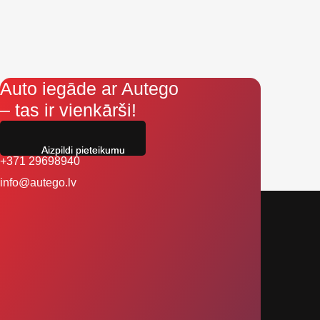
Auto iegāde ar Autego
– tas ir vienkārši!
Aizpildi pieteikumu
+371 29698940
info@autego.lv