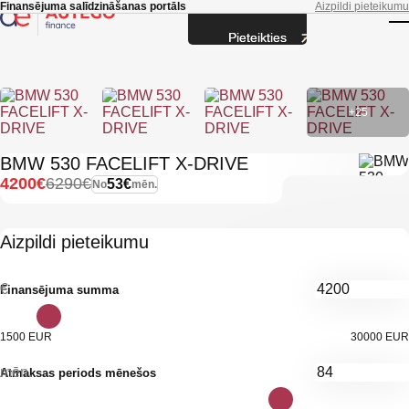
Skip to main content
Finansējuma salīdzināšanas portāls
Aizpildi pieteikumu
Pieteikties
T
+25
BMW 530 FACELIFT X-DRIVE
4200€
6290€
53€
No
mēn.
Aizpildi pieteikumu
€
Finansējuma summa
1500 EUR
30000 EUR
mēn.
Atmaksas periods mēnešos