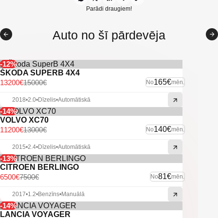
Kruīza kontrole
Parādi draugiem!
Lietus sensors
Auto no šī pārdevēja
Daudzfunkcionāla stūre
BMW multimediju sistēma / navigācija
-12%
ŠKODA SUPERB 4X4
Priekšējie un aizmugurējie parkošanās sensori
165€
13200€
15000€
No
mēn.
Automātiskās tuvās gaismas
2018
•
2.0
•
Dīzelis
•
Automātiskā
-14%
Xenon lukturi ar mazgātājiem
VOLVO XC70
140€
11200€
13000€
No
mēn.
Miglas lukturi
2015
•
2.4
•
Dīzelis
•
Automātiskā
Citas ekstras
-13%
CITROEN BERLINGO
81€
6500€
7500€
No
mēn.
2017
•
1.2
•
Benzīns
•
Manuālā
-14%
LANCIA VOYAGER