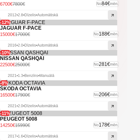
84€
6700€
7800€
No
mēn.
2012
•
2.8
•
Dīzelis
•
Automātiskā
-12%
JAGUAR F-PACE
188€
15000€
17000€
No
mēn.
2016
•
2.0
•
Dīzelis
•
Automātiskā
-10%
NISSAN QASHQAI
281€
22500€
25000€
No
mēn.
2021
•
1.3
•
Benzīns
•
Manuālā
-8%
ŠKODA OCTAVIA
206€
16500€
17900€
No
mēn.
2021
•
2.0
•
Dīzelis
•
Automātiskā
-11%
PEUGEOT 5008
178€
14250€
15990€
No
mēn.
2017
•
1.6
•
Dīzelis
•
Automātiskā