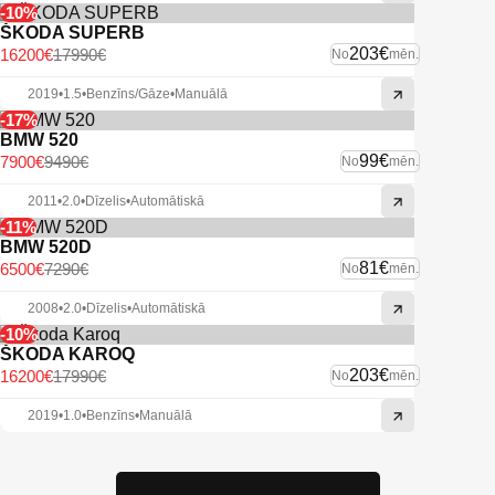
-10%
ŠKODA SUPERB
203€
16200€
17990€
No
mēn.
2019
•
1.5
•
Benzīns/Gāze
•
Manuālā
-17%
BMW 520
99€
7900€
9490€
No
mēn.
2011
•
2.0
•
Dīzelis
•
Automātiskā
-11%
BMW 520D
81€
6500€
7290€
No
mēn.
2008
•
2.0
•
Dīzelis
•
Automātiskā
-10%
ŠKODA KAROQ
203€
16200€
17990€
No
mēn.
2019
•
1.0
•
Benzīns
•
Manuālā