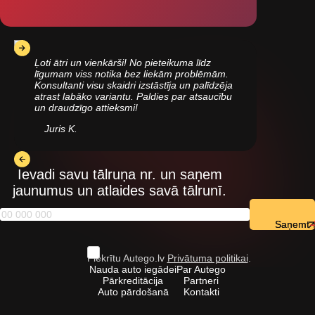
Ļoti ātri un vienkārši! No pieteikuma līdz
līgumam viss notika bez liekām problēmām.
Konsultanti visu skaidri izstāstīja un palīdzēja
atrast labāko variantu. Paldies par atsaucību
un draudzīgo attieksmi!
Juris K.
Ievadi savu tālruņa nr. un saņem
jaunumus un atlaides savā tālrunī.
Saņemt
Piekrītu Autego.lv
Privātuma politikai
.
Nauda auto iegādei
Par Autego
Pārkreditācija
Partneri
Auto pārdošanā
Kontakti