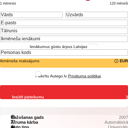
1 mēnesis
120 mēneši
Ienākumus gūstu ārpus Latvijas
Ikmēneša maksājums
EUR
Piekrītu Autego.lv
Privātuma politikai
.
Iesūtīt pieteikumu
Ražošanas gads
2007
Ātruma kārba
Automātiskā
Auto tips
Universāls