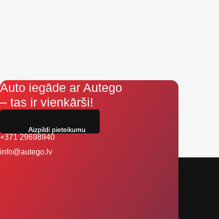
Auto iegāde ar Autego
– tas ir vienkārši!
Aizpildi pieteikumu
+371 29698940
info@autego.lv