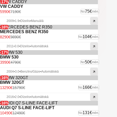
-17%
VW CADDY
75€
5990€
7190€
No
mēn.
2009
•
1.9
•
Dīzelis
•
Manuālā
-16%
MERCEDES BENZ R350
104€
8290€
9890€
No
mēn.
2011
•
3.0
•
Dīzelis
•
Automātiskā
-17%
BMW 530
50€
3990€
4790€
No
mēn.
2004
•
3.0
•
Benzīns/Gāze
•
Automātiskā
-16%
BMW 320GT
166€
13290€
15790€
No
mēn.
2016
•
2.0
•
Dīzelis
•
Automātiskā
-16%
AUDI Q7 S-LINE FACE-LIFT
131€
10490€
12490€
No
mēn.