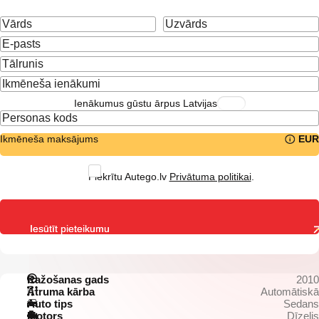
Ienākumus gūstu ārpus Latvijas
Ikmēneša maksājums
EUR
Piekrītu Autego.lv
Privātuma politikai
.
Iesūtīt pieteikumu
Ražošanas gads
2010
Ātruma kārba
Automātiskā
Auto tips
Sedans
Motors
Dīzelis