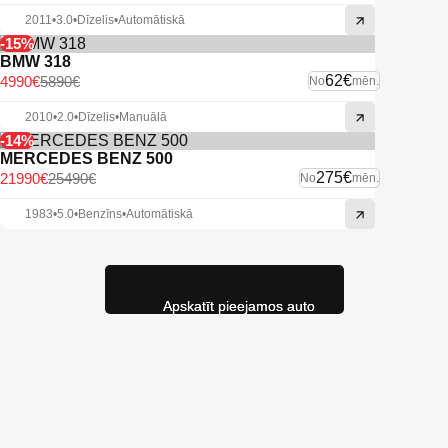
2011
•
3.0
•
Dīzelis
•
Automātiskā
-15%
BMW 318
62€
4990€
5890€
No
mēn.
2010
•
2.0
•
Dīzelis
•
Manuālā
-14%
MERCEDES BENZ 500
275€
21990€
25490€
No
mēn.
1983
•
5.0
•
Benzīns
•
Automātiskā
Apskatīt pieejamos auto