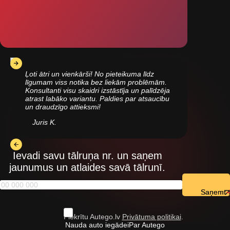
Ļoti ātri un vienkārši! No pieteikuma līdz
līgumam viss notika bez liekām problēmām.
Konsultanti visu skaidri izstāstīja un palīdzēja
atrast labāko variantu. Paldies par atsaucību
un draudzīgo attieksmi!
Juris K.
Ievadi savu tālruņa nr. un saņem
jaunumus un atlaides savā tālrunī.
Saņemt
Piekrītu Autego.lv
Privātuma politikai
.
Nauda auto iegādei
Par Autego