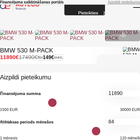
Skip to main content
Finansējuma salīdzināšanas portāls
Aizpildi pieteikumu
Pieteikties
T
+30
BMW 530 M-PACK
11890€
17490€
149€
No
mēn.
Aizpildi pieteikumu
€
Finansējuma summa
1500 EUR
30000 EUR
mēn.
Atmaksas periods mēnešos
1 mēnesis
120 mēneši