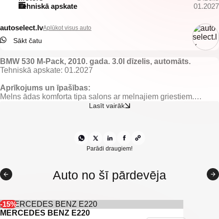
Tehniskā apskate
01.2027
autoselect.lv
Aplūkot visus auto
Sākt čatu
BMW 530 M-Pack, 2010. gada. 3.0l dīzelis, automāts.
Tehniskā apskate: 01.2027
Aprīkojums un īpašības:
Melns ādas komforta tipa salons ar melnajiem griestiem.
El. regulējamas un apsildāmas priekšējās sēdvietas ar atmiņu.
Lasīt vairāk
El. regulējami, apsildāmi un nolokami spoguļi.
El. vadāmi logi.
El. vadāma jumta lūka.
El. atverams/aizverams bagāžnieks.
Gaisa kondicionieris ar 2 zonu klimata kontroli.
Parādi draugiem!
Borta dators.
Adaptīvā kruīza kontrole.
Auto no šī pārdevēja
Distances kontrole.
Keyless go.
Aktīvā stūrēšana (Visi riteņi griežas uz sāniem)
Head-up projekcija.
-15%
Joslu asistents.
MERCEDES BENZ E220