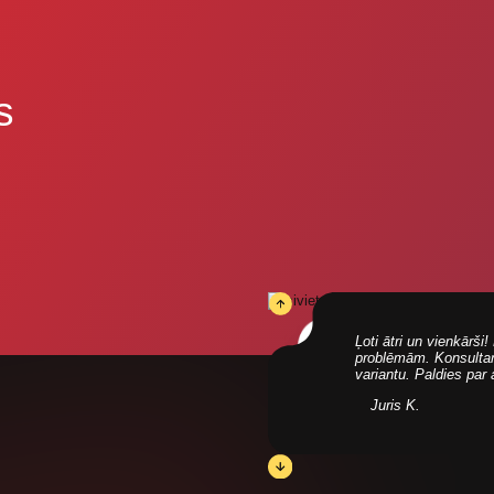
s
Ļoti ātri un vienkārš
problēmām. Konsultanti
variantu. Paldies par
Juris K.