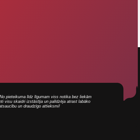
i! No pieteikuma līdz līgumam viss notika bez liekām
 visu skaidri izstāstīja un palīdzēja atrast labāko
 atsaucību un draudzīgo attieksmi!