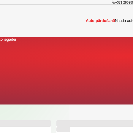
+371 29698
Auto pārdošanā
Nauda aut