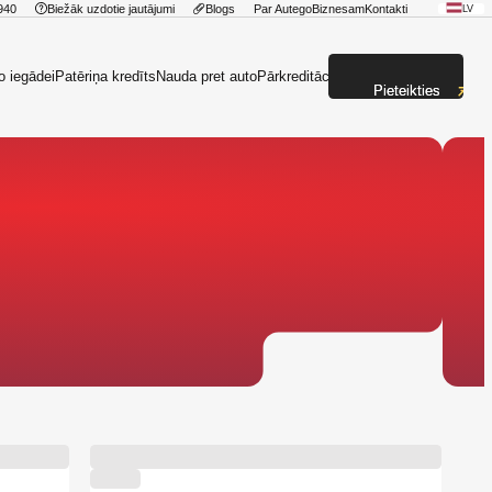
940
Biežāk uzdotie jautājumi
Blogs
Par Autego
Biznesam
Kontakti
LV
o iegādei
Patēriņa kredīts
Nauda pret auto
Pārkreditācija
Pieteikties