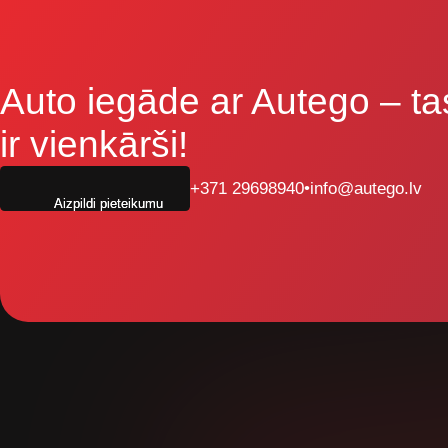
Auto iegāde ar Autego
– ta
ir vienkārši!
+371 29698940
•
info@autego.lv
Aizpildi pieteikumu