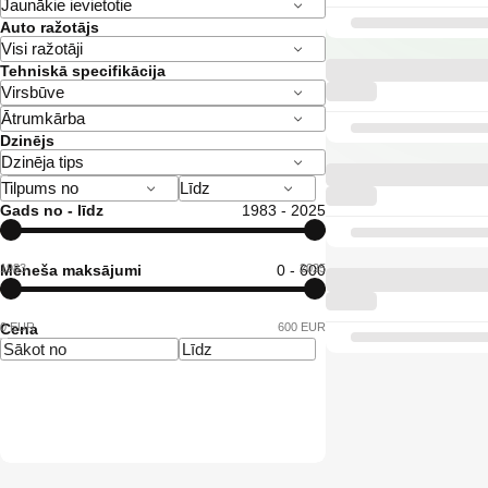
Auto ražotājs
Tehniskā specifikācija
Dzinējs
Gads no - līdz
1983 - 2025
1983
Mēneša maksājumi
0 - 600
2025
0 EUR
Cena
600 EUR