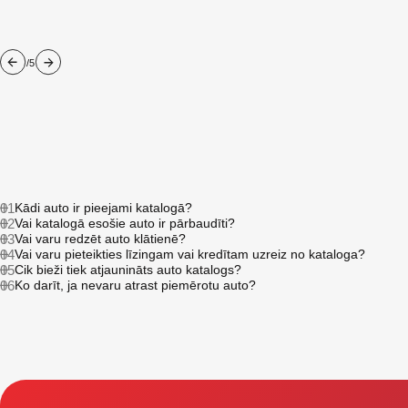
/5
01
Kādi auto ir pieejami katalogā?
02
Vai katalogā esošie auto ir pārbaudīti?
03
Vai varu redzēt auto klātienē?
04
Vai varu pieteikties līzingam vai kredītam uzreiz no kataloga?
05
Cik bieži tiek atjaunināts auto katalogs?
06
Ko darīt, ja nevaru atrast piemērotu auto?