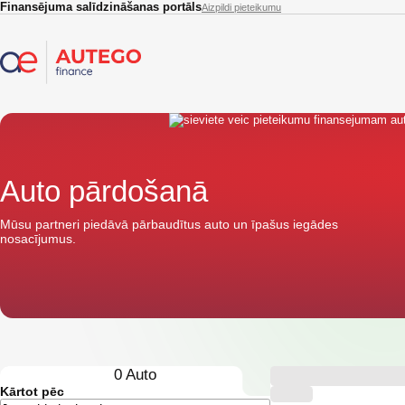
Skip to main content
Finansējuma salīdzināšanas portāls
Aizpildi pieteikumu
Auto pārdošanā
Mūsu partneri piedāvā pārbaudītus auto un īpašus iegādes
nosacījumus.
0
Auto
Kārtot pēc