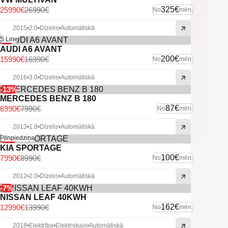
325€
25990€
26990€
No
mēn.
2015
•
2.0
•
Dīzelis
•
Automātiskā
-6%
S Line
AUDI A6 AVANT
200€
15990€
16990€
No
mēn.
2016
•
3.0
•
Dīzelis
•
Automātiskā
-13%
MERCEDES BENZ B 180
87€
6990€
7990€
No
mēn.
2013
•
1.8
•
Dīzelis
•
Automātiskā
-11%
Pilnpiedziņa
KIA SPORTAGE
100€
7990€
8990€
No
mēn.
2012
•
2.0
•
Dīzelis
•
Automātiskā
-7%
NISSAN LEAF 40KWH
162€
12990€
13990€
No
mēn.
2018
•
Elektrība
•
Elektriskais
•
Automātiskā