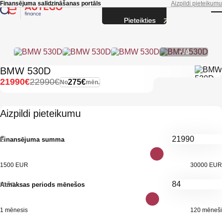
Skip to main content
Finansējuma salīdzināšanas portāls
Aizpildi pieteikumu
Pieteikties
T
+30
BMW 530D
21990€
22990€
275€
No
mēn.
Aizpildi pieteikumu
€
Finansējuma summa
1500 EUR
30000 EUR
mēn.
Atmaksas periods mēnešos
1 mēnesis
120 mēneši