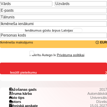
Ienākumus gūstu ārpus Latvijas
Ikmēneša maksājums
EUR
Piekrītu Autego.lv
Privātuma politikai
.
Iesūtīt pieteikumu
Ražošanas gads
2017
Ātruma kārba
Automātiskā
Auto tips
Universāls
Motors
Dīzelis
Tehniskā apskate
15.01.2027