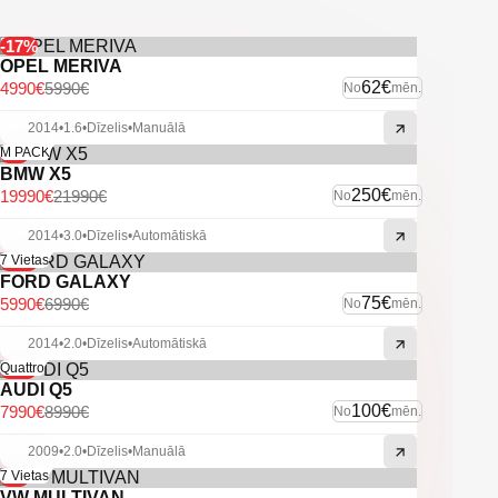
-Vieglmetāla diski.
-Atpakaļ skata kamera.
-Līniju asistents.
-17%
OPEL MERIVA
62€
4990€
5990€
No
mēn.
2014
•
1.6
•
Dīzelis
•
Manuālā
-9%
M PACK
BMW X5
250€
19990€
21990€
No
mēn.
2014
•
3.0
•
Dīzelis
•
Automātiskā
-14%
7 Vietas
FORD GALAXY
75€
5990€
6990€
No
mēn.
2014
•
2.0
•
Dīzelis
•
Automātiskā
-11%
Quattro
AUDI Q5
100€
7990€
8990€
No
mēn.
2009
•
2.0
•
Dīzelis
•
Manuālā
-4%
7 Vietas
VW MULTIVAN