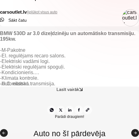
carsoutlet.lv
Aplūkot visus auto
Sākt čatu
BMW 530D ar 3.0 dizeļdzinēju un automātisko transmisiju.
195kw.
-M-Pakotne
-El. regulējams recaro salons.
-Elektriski vadāmi logi.
-Elektriski regulējami spoguļi.
-Kondicionieris.
-Klimata kontrole.
-Automātiskā transmisija.
-U.C. ekstras.
-Keyless go.
Lasīt vairāk
-Kruīzkontrole.
-Navigācijas sistēma.
-Miglas lukturi.
-Priekšējie parkošanās sensori.
-Aizmugurējie parkošanās sensori.
Parādi draugiem!
-Head-up.
-Vieglmetāla diski.
Auto no šī pārdevēja
-Xenon lukturi.