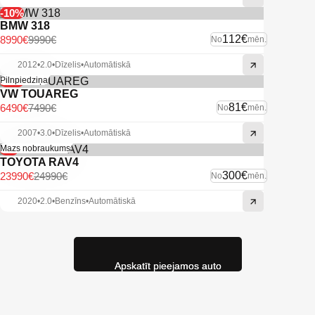
-10%
BMW 318
112€
8990€
9990€
No
mēn.
2012
•
2.0
•
Dīzelis
•
Automātiskā
-13%
Pilnpiedziņa
VW TOUAREG
81€
6490€
7490€
No
mēn.
2007
•
3.0
•
Dīzelis
•
Automātiskā
-4%
Mazs nobraukums
TOYOTA RAV4
300€
23990€
24990€
No
mēn.
2020
•
2.0
•
Benzīns
•
Automātiskā
Apskatīt pieejamos auto