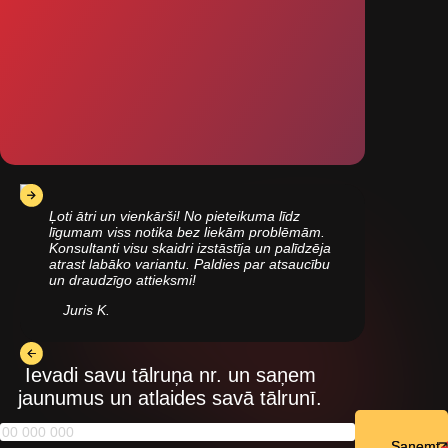
Ļoti ātri un vienkārši! No pieteikuma līdz
līgumam viss notika bez liekām problēmām.
Konsultanti visu skaidri izstāstīja un palīdzēja
atrast labāko variantu. Paldies par atsaucību
un draudzīgo attieksmi!
Juris K.
Ievadi savu tālruņa nr. un saņem
jaunumus un atlaides savā tālrunī.
Saņemt