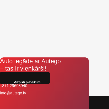
Auto iegāde ar Autego
– tas ir vienkārši!
Aizpildi pieteikumu
+371 29698940
info@autego.lv