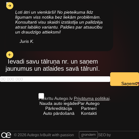
Ļoti ātri un vienkārši! No pieteikuma līdz
līgumam viss notika bez liekām problēmām.
Konsultanti visu skaidri izstāstīja un palīdzēja
atrast labāko variantu. Paldies par atsaucību
un draudzīgo attieksmi!
Juris K.
Ievadi savu tālruņa nr. un saņem
jaunumus un atlaides savā tālrunī.
Saņemt
Piekrītu Autego.lv
Privātuma politikai
.
Nauda auto iegādei
Par Autego
Pārkreditācija
Partneri
Auto pārdošanā
Kontakti
© 2026 Autego.lv
SEO by