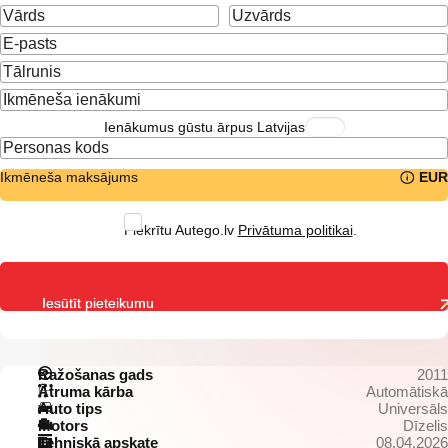
Ienākumus gūstu ārpus Latvijas
Ikmēneša maksājums
EUR
Piekrītu Autego.lv
Privātuma politikai
.
Iesūtīt pieteikumu
Ražošanas gads
2011
Ātruma kārba
Automātiskā
Auto tips
Universāls
Motors
Dīzelis
Tehniskā apskate
08.04.2026