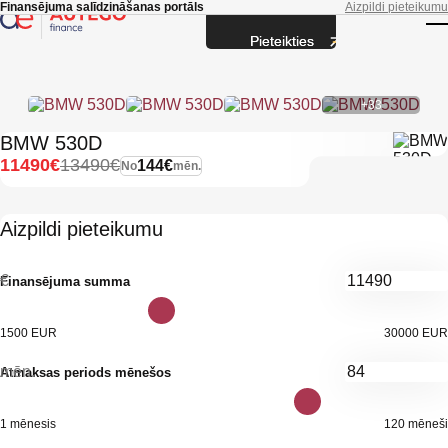
Skip to main content
Finansējuma salīdzināšanas portāls
Aizpildi pieteikumu
Pieteikties
T
+33
BMW 530D
11490€
13490€
144€
No
mēn.
Aizpildi pieteikumu
€
Finansējuma summa
1500 EUR
30000 EUR
mēn.
Atmaksas periods mēnešos
1 mēnesis
120 mēneši