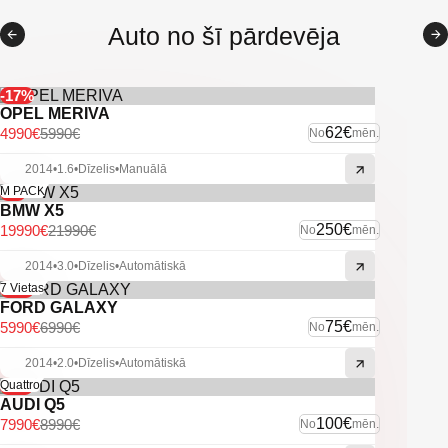
-Navigācijas sistēma.
-Sistēma Start/Stop.
Auto no šī pārdevēja
-Miglas lukturi.
-Priekšējie parkošanās sensori.
-Aizmugurējie parkošanās sensori.
-Atpakaļskata kamera.
-17%
-Xenon lukturi.
OPEL MERIVA
-Elektriski lukturu mazgātāji.
62€
4990€
5990€
No
mēn.
-Jumta reliņi.
-Melnie griesti.
2014
•
1.6
•
Dīzelis
•
Manuālā
-Vieglmetāla diski.
-9%
M PACK
BMW X5
-U.C. ekstras.
250€
19990€
21990€
No
mēn.
2014
•
3.0
•
Dīzelis
•
Automātiskā
-14%
7 Vietas
FORD GALAXY
75€
5990€
6990€
No
mēn.
2014
•
2.0
•
Dīzelis
•
Automātiskā
-11%
Quattro
AUDI Q5
100€
7990€
8990€
No
mēn.