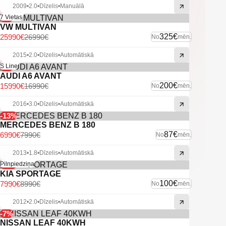
2009
•
2.0
•
Dīzelis
•
Manuālā
-4%
7 Vietas
VW MULTIVAN
325€
25990€
26990€
No
mēn.
2015
•
2.0
•
Dīzelis
•
Automātiskā
-6%
S Line
AUDI A6 AVANT
200€
15990€
16990€
No
mēn.
2016
•
3.0
•
Dīzelis
•
Automātiskā
-13%
MERCEDES BENZ B 180
87€
6990€
7990€
No
mēn.
2013
•
1.8
•
Dīzelis
•
Automātiskā
-11%
Pilnpiedziņa
KIA SPORTAGE
100€
7990€
8990€
No
mēn.
2012
•
2.0
•
Dīzelis
•
Automātiskā
-7%
NISSAN LEAF 40KWH