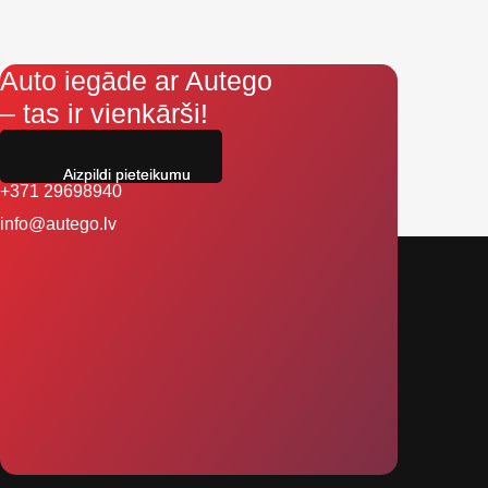
Auto iegāde ar Autego
– tas ir vienkārši!
Aizpildi pieteikumu
+371 29698940
info@autego.lv