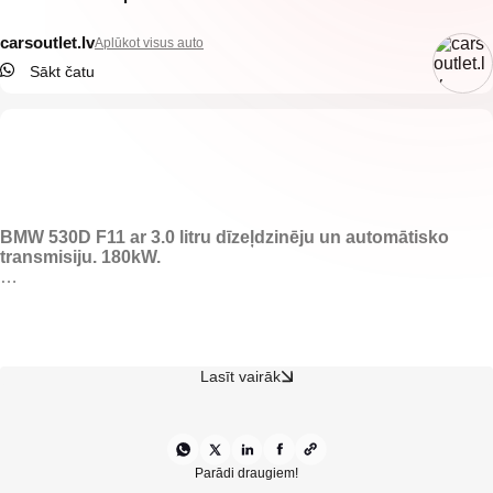
carsoutlet.lv
Aplūkot visus auto
Sākt čatu
BMW 530D F11 ar 3.0 litru dīzeļdzinēju un automātisko
transmisiju. 180kW.
-El. regulējams ādas Recaro salons ar atmiņu.
-Elektriski vadāmi logi.
-Elektriski regulējami spoguļi.
-Kondicionieris.
-Apsildāmi sēdekļi.
Lasīt vairāk
-Klimata kontrole.
-Automātiskā transmisija.
-Keyless go.
-Kruīzkontrole.
-Auto hold funkcija.
Parādi draugiem!