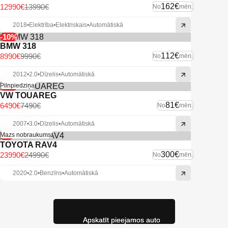
162€
12990€
13990€
No
mēn.
2018
•
Elektrība
•
Elektriskais
•
Automātiskā
-10%
BMW 318
112€
8990€
9990€
No
mēn.
2012
•
2.0
•
Dīzelis
•
Automātiskā
-13%
Pilnpiedziņa
VW TOUAREG
81€
6490€
7490€
No
mēn.
2007
•
3.0
•
Dīzelis
•
Automātiskā
-4%
Mazs nobraukums
TOYOTA RAV4
300€
23990€
24990€
No
mēn.
2020
•
2.0
•
Benzīns
•
Automātiskā
Apskatīt pieejamos auto