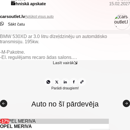
Tehniskā apskate
15.02.2027
carsoutlet.lv
Aplūkot visus auto
Sākt čatu
BMW 530XD ar 3.0 litru dīzeļdzinēju un automātisko
transmisiju. 195kw.
-M-Pakotne.
-El. regulējams recaro ādas salons.
-Elektriski vadāmi logi.
Lasīt vairāk
-Elektriski regulējami spoguļi.
-Kondicionieris.
-Klimata kontrole.
-Automātiskā transmisija.
-Keyless go.
Parādi draugiem!
-Kruīzkontrole.
-Navigācijas sistēma.
Auto no šī pārdevēja
-Miglas lukturi.
-Priekšējie parkošanās sensori.
-Aizmugurējie parkošanās sensori.
-Head-up.
-17%
-Vieglmetāla diski.
OPEL MERIVA