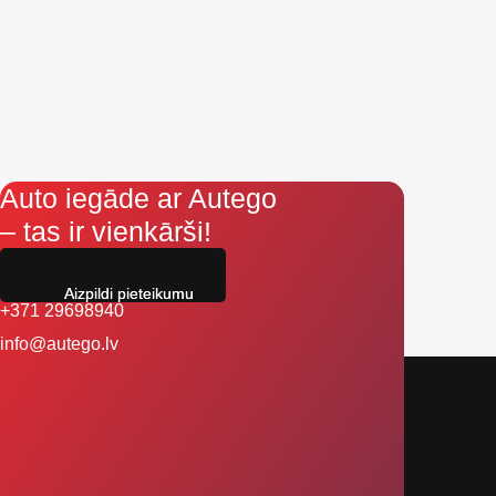
Auto iegāde ar Autego
– tas ir vienkārši!
Aizpildi pieteikumu
+371 29698940
info@autego.lv