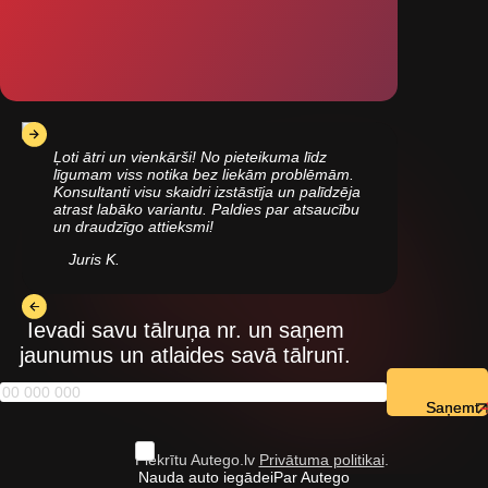
Ļoti ātri un vienkārši! No pieteikuma līdz
līgumam viss notika bez liekām problēmām.
Konsultanti visu skaidri izstāstīja un palīdzēja
atrast labāko variantu. Paldies par atsaucību
un draudzīgo attieksmi!
Juris K.
Ievadi savu tālruņa nr. un saņem
jaunumus un atlaides savā tālrunī.
Saņemt
Piekrītu Autego.lv
Privātuma politikai
.
Nauda auto iegādei
Par Autego