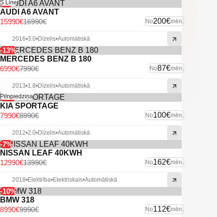
-6%
S Line
AUDI A6 AVANT
200€
15990€
16990€
No
mēn.
2016
•
3.0
•
Dīzelis
•
Automātiskā
-13%
MERCEDES BENZ B 180
87€
6990€
7990€
No
mēn.
2013
•
1.8
•
Dīzelis
•
Automātiskā
-11%
Pilnpiedziņa
KIA SPORTAGE
100€
7990€
8990€
No
mēn.
2012
•
2.0
•
Dīzelis
•
Automātiskā
-7%
NISSAN LEAF 40KWH
162€
12990€
13990€
No
mēn.
2018
•
Elektrība
•
Elektriskais
•
Automātiskā
-10%
BMW 318
112€
8990€
9990€
No
mēn.