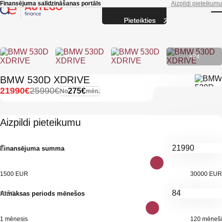
Skip to main content
Finansējuma salīdzināšanas portāls
Aizpildi pieteikumu
Pieteikties
T
+24
BMW 530D XDRIVE
21990€
25990€
275€
No
mēn.
Aizpildi pieteikumu
€
Finansējuma summa
1500 EUR
30000 EUR
mēn.
Atmaksas periods mēnešos
1 mēnesis
120 mēneši