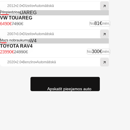
2012
•
2.0
•
Dīzelis
•
Automātiskā
-13%
Pilnpiedziņa
VW TOUAREG
81€
6490€
7490€
No
mēn.
2007
•
3.0
•
Dīzelis
•
Automātiskā
-4%
Mazs nobraukums
TOYOTA RAV4
300€
23990€
24990€
No
mēn.
2020
•
2.0
•
Benzīns
•
Automātiskā
Apskatīt pieejamos auto