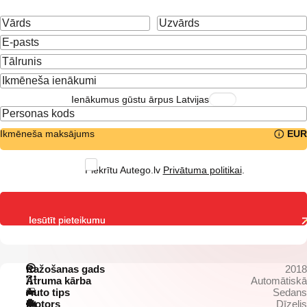
Ienākumus gūstu ārpus Latvijas
Ikmēneša maksājums
EUR
Piekrītu Autego.lv
Privātuma politikai
.
Iesūtīt pieteikumu
Ražošanas gads
2018
Ātruma kārba
Automātiskā
Auto tips
Sedans
Motors
Dīzelis