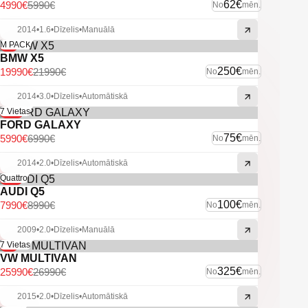
-Xenon lukturi.
62€
4990€
5990€
No
mēn.
-Vieglmetāla diski.
-Atpakaļ skata kamera.
2014
•
1.6
•
Dīzelis
•
Manuālā
-9%
M PACK
-U.C. ekstras.
BMW X5
250€
19990€
21990€
No
mēn.
2014
•
3.0
•
Dīzelis
•
Automātiskā
-14%
7 Vietas
FORD GALAXY
75€
5990€
6990€
No
mēn.
2014
•
2.0
•
Dīzelis
•
Automātiskā
-11%
Quattro
AUDI Q5
100€
7990€
8990€
No
mēn.
2009
•
2.0
•
Dīzelis
•
Manuālā
-4%
7 Vietas
VW MULTIVAN
325€
25990€
26990€
No
mēn.
2015
•
2.0
•
Dīzelis
•
Automātiskā