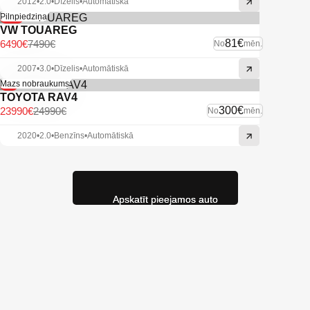
2012
•
2.0
•
Dīzelis
•
Automātiskā
-13%
Pilnpiedziņa
VW TOUAREG
81€
6490€
7490€
No
mēn.
2007
•
3.0
•
Dīzelis
•
Automātiskā
-4%
Mazs nobraukums
TOYOTA RAV4
300€
23990€
24990€
No
mēn.
2020
•
2.0
•
Benzīns
•
Automātiskā
Apskatīt pieejamos auto