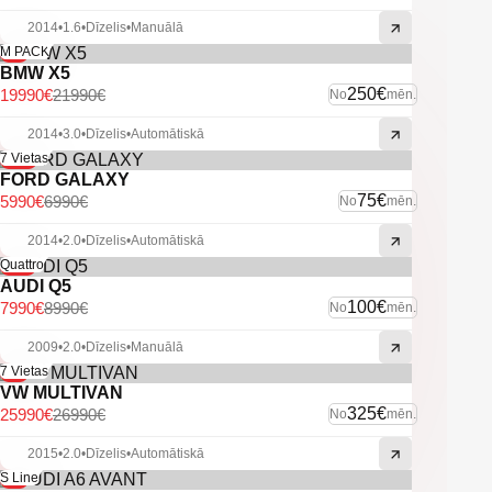
-U.C. ekstras.
2014
•
1.6
•
Dīzelis
•
Manuālā
-9%
M PACK
BMW X5
250€
19990€
21990€
No
mēn.
2014
•
3.0
•
Dīzelis
•
Automātiskā
-14%
7 Vietas
FORD GALAXY
75€
5990€
6990€
No
mēn.
2014
•
2.0
•
Dīzelis
•
Automātiskā
-11%
Quattro
AUDI Q5
100€
7990€
8990€
No
mēn.
2009
•
2.0
•
Dīzelis
•
Manuālā
-4%
7 Vietas
VW MULTIVAN
325€
25990€
26990€
No
mēn.
2015
•
2.0
•
Dīzelis
•
Automātiskā
-6%
S Line