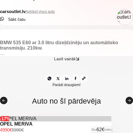
carsoutlet.lv
Aplūkot visus auto
Sākt čatu
BMW 535 E60 ar 3.0 litru dizeļdzinēju un automātisko
transmisiju. 210kw.
-M Pack.
Lasīt vairāk
-Elektriski regulējams komforta ādas salons ar atmiņu.
-Apsildāmas priekšējās sēdvietas.
-Elektriski vadāmi logi.
-Elektriski regulējami spoguļi.
-Kondicionieris.
Parādi draugiem!
-Klimata kontrole.
-Automātiskā transmisija.
Auto no šī pārdevēja
-Kruīzkontrole.
-BMW Multimēdija.
-Tonēti logi.
-Saules aizkariņi.
-17%
-Miglas lukturi.
OPEL MERIVA
-Xenon lukturi.
62€
4990€
5990€
No
mēn.