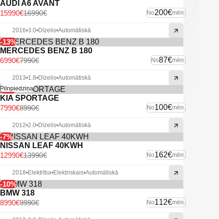
AUDI A6 AVANT
200€
15990€
16990€
No
mēn.
2016
•
3.0
•
Dīzelis
•
Automātiskā
-13%
MERCEDES BENZ B 180
87€
6990€
7990€
No
mēn.
2013
•
1.8
•
Dīzelis
•
Automātiskā
-11%
Pilnpiedziņa
KIA SPORTAGE
100€
7990€
8990€
No
mēn.
2012
•
2.0
•
Dīzelis
•
Automātiskā
-7%
NISSAN LEAF 40KWH
162€
12990€
13990€
No
mēn.
2018
•
Elektrība
•
Elektriskais
•
Automātiskā
-10%
BMW 318
112€
8990€
9990€
No
mēn.