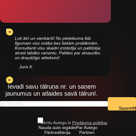
Ļoti ātri un vienkārši! No pieteikuma līdz
līgumam viss notika bez liekām problēmām.
Konsultanti visu skaidri izstāstīja un palīdzēja
atrast labāko variantu. Paldies par atsaucību
un draudzīgo attieksmi!
Juris K.
Ievadi savu tālruņa nr. un saņem
jaunumus un atlaides savā tālrunī.
Saņemt
Piekrītu Autego.lv
Privātuma politikai
.
Nauda auto iegādei
Par Autego
Pārkreditācija
Partneri