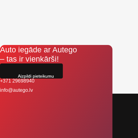
Auto iegāde ar Autego
– tas ir vienkārši!
Aizpildi pieteikumu
+371 29698940
info@autego.lv