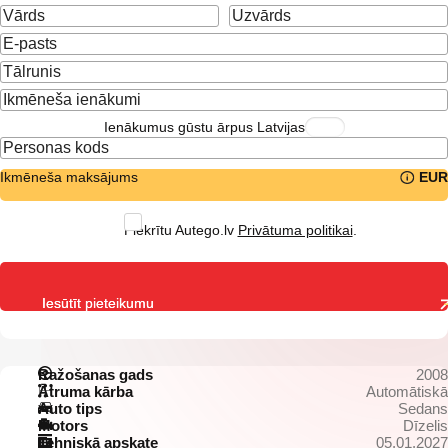
Ienākumus gūstu ārpus Latvijas
Ikmēneša maksājums
EUR
Piekrītu Autego.lv
Privātuma politikai
.
Iesūtīt pieteikumu
Ražošanas gads
2008
Ātruma kārba
Automātiskā
Auto tips
Sedans
Motors
Dīzelis
Tehniskā apskate
05.01.2027