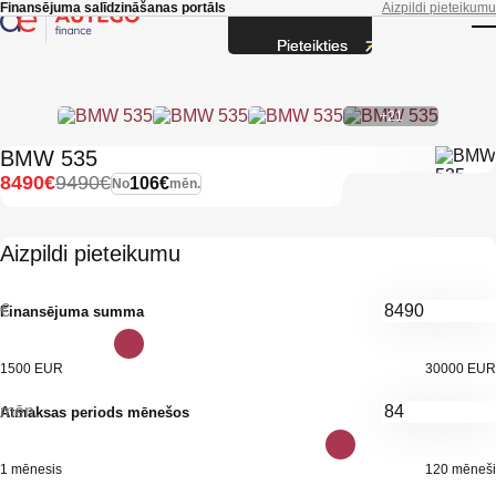
Skip to main content
Finansējuma salīdzināšanas portāls
Aizpildi pieteikumu
Pieteikties
T
+21
BMW 535
8490€
9490€
106€
No
mēn.
Aizpildi pieteikumu
€
Finansējuma summa
1500 EUR
30000 EUR
mēn.
Atmaksas periods mēnešos
1 mēnesis
120 mēneši