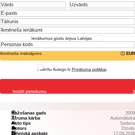
Ienākumus gūstu ārpus Latvijas
Ikmēneša maksājums
EUR
Piekrītu Autego.lv
Privātuma politikai
.
Iesūtīt pieteikumu
Ražošanas gads
2009
Ātruma kārba
Automātiskā
Auto tips
Sedans
Motors
Dīzelis
Tehniskā apskate
17.09.2026