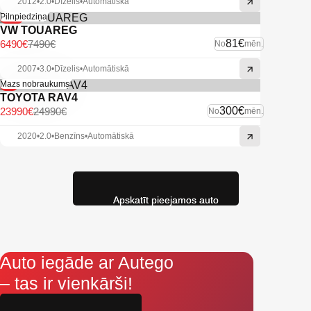
2012
•
2.0
•
Dīzelis
•
Automātiskā
-13%
Pilnpiedziņa
VW TOUAREG
81€
6490€
7490€
No
mēn.
2007
•
3.0
•
Dīzelis
•
Automātiskā
-4%
Mazs nobraukums
TOYOTA RAV4
300€
23990€
24990€
No
mēn.
2020
•
2.0
•
Benzīns
•
Automātiskā
Apskatīt pieejamos auto
Auto iegāde ar Autego
– tas ir vienkārši!
Aizpildi pieteikumu