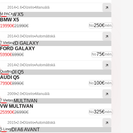
-Vieglmetāla diski.
2014
•
1.6
•
Dīzelis
•
Manuālā
-U.C. ekstras.
-9%
M PACK
BMW X5
250€
19990€
21990€
No
mēn.
2014
•
3.0
•
Dīzelis
•
Automātiskā
-14%
7 Vietas
FORD GALAXY
75€
5990€
6990€
No
mēn.
2014
•
2.0
•
Dīzelis
•
Automātiskā
-11%
Quattro
AUDI Q5
100€
7990€
8990€
No
mēn.
2009
•
2.0
•
Dīzelis
•
Manuālā
-4%
7 Vietas
VW MULTIVAN
325€
25990€
26990€
No
mēn.
2015
•
2.0
•
Dīzelis
•
Automātiskā
-6%
S Line