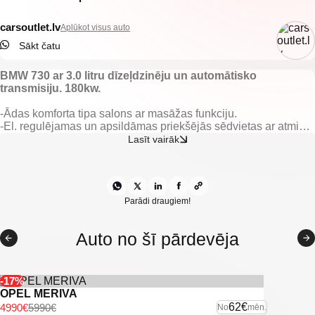
carsoutlet.lv
Aplūkot visus auto
Sākt čatu
BMW 730 ar 3.0 litru dīzeļdzinēju un automātisko
transmisiju. 180kw.
-Ādas komforta tipa salons ar masāžas funkciju.
-El. regulējamas un apsildāmas priekšējās sēdvietas ar atmiņu.
-El. regulējami, apsildāmi un nolokami spoguļi.
Lasīt vairāk
-El. vadāmi logi.
-El. regulējama stūre ar atmiņu.
-El. atverams/aizverams bagāžnieks.
-Gaisa kondicionieris.
-4 zonu klimata kontrole.
Parādi draugiem!
-Borta dators.
-Keyless go.
Auto no šī pārdevēja
-Start/stop sistēma.
-Multistūre.
-Navigācija.
-Aizm. parkošanās sensori.
-17%
-Pr. parkošanās sensori.
OPEL MERIVA
-Automātiskās tuvās gaismas.
62€
4990€
5990€
No
mēn.