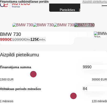
Skip to main content
Finansējuma salīdzināšanas portāls
Aizpildi pieteikumu
Pieteikties
T
+24
BMW 730
9990€
10990€
125€
No
mēn.
Aizpildi pieteikumu
€
Finansējuma summa
1500 EUR
30000 EUR
mēn.
Atmaksas periods mēnešos
1 mēnesis
120 mēneši