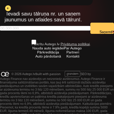
Ievadi savu tālruņa nr. un saņem
jaunumus un atlaides savā tālrunī.
Saņemt
Piekrītu Autego.lv
Privātuma politikai
.
Nauda auto iegādei
Par Autego
Pārkreditācija
Partneri
Auto pārdošanā
Kontakti
© 2026 Autego.lv
SEO by
Autego Finance nav aizdevējs un neizsniedz aizdevumus. Autego Finance ir
finansējuma salīdzināšanas portāls, kas ļauj ērti salīdzināt dažādu aizdevēju
piedāvājumus un izvēlēties savām vajadzībām atbilstošāko. Auto kredīts pieejams
ar aizdevuma termiņu no 3 līdz 120 mēnešiem, summu no 500 līdz 25 000 EUR un
gada procentu likmi no 6,9%, atbilstoši aizdevēja piedāvājumam. Pārkreditācijas,
kredītu apvienošanas un patēriņa kredīta pakalpojumi pieejami ar aizdevuma
termiņu no 3 līdz 120 mēnešiem, summu no 500 līdz 25 000 EUR un gada
procentu likmi no 6,9%, atbilstoši aizdevēja piedāvājumam. Kalkulācijas piemērs:
Pieņemot, ka kredīta procentu likme ir 7.9% gadā, kredīta kopējā summa 5000
EUR, līguma termiņš 48 mēneši, līguma noformēšanas maksa 100 EUR, gada