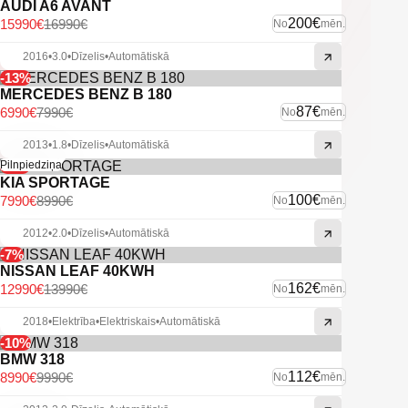
AUDI A6 AVANT
200€
15990€
16990€
No
mēn.
2016
•
3.0
•
Dīzelis
•
Automātiskā
-13%
MERCEDES BENZ B 180
87€
6990€
7990€
No
mēn.
2013
•
1.8
•
Dīzelis
•
Automātiskā
-11%
Pilnpiedziņa
KIA SPORTAGE
100€
7990€
8990€
No
mēn.
2012
•
2.0
•
Dīzelis
•
Automātiskā
-7%
NISSAN LEAF 40KWH
162€
12990€
13990€
No
mēn.
2018
•
Elektrība
•
Elektriskais
•
Automātiskā
-10%
BMW 318
112€
8990€
9990€
No
mēn.