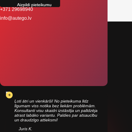
+371 29698940
info@autego.lv
Ļoti ātri un vienkārši! No pieteikuma līdz
līgumam viss notika bez liekām problēmām.
Konsultanti visu skaidri izstāstīja un palīdzēja
atrast labāko variantu. Paldies par atsaucību
un draudzīgo attieksmi!
Juris K.