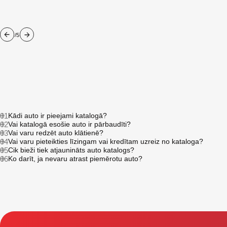
/5
01
Kādi auto ir pieejami katalogā?
02
Vai katalogā esošie auto ir pārbaudīti?
03
Vai varu redzēt auto klātienē?
04
Vai varu pieteikties līzingam vai kredītam uzreiz no kataloga?
05
Cik bieži tiek atjaunināts auto katalogs?
06
Ko darīt, ja nevaru atrast piemērotu auto?