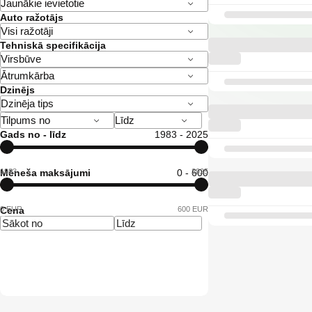
Auto ražotājs
Tehniskā specifikācija
Dzinējs
Gads no - līdz
1983 - 2025
1983
Mēneša maksājumi
0 - 600
2025
0 EUR
Cena
600 EUR