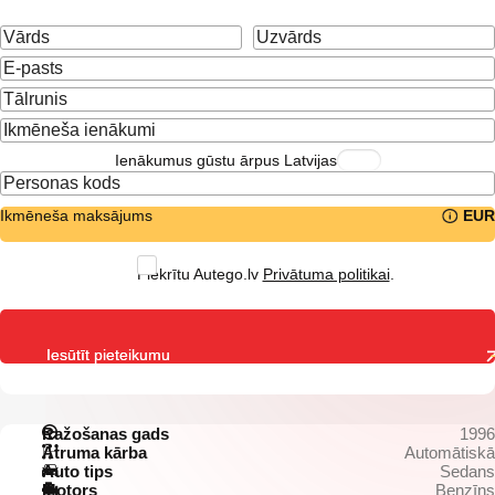
Ienākumus gūstu ārpus Latvijas
Ikmēneša maksājums
EUR
Piekrītu Autego.lv
Privātuma politikai
.
Iesūtīt pieteikumu
Ražošanas gads
1996
Ātruma kārba
Automātiskā
Auto tips
Sedans
Motors
Benzīns