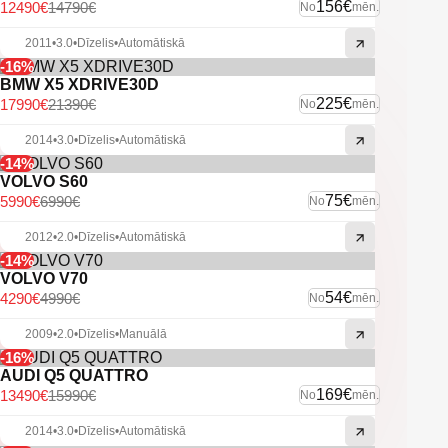
-Pr. parkošanās sensori.
156€
12490€
14790€
No
mēn.
-LED dienas gaitas gaismas.
-Lukturu mazgātāji.
2011
•
3.0
•
Dīzelis
•
Automātiskā
-Miglas lukturi.
-16%
-Vieglmetāla diski.
BMW X5 XDRIVE30D
-U.C. ekstras.
225€
17990€
21390€
No
mēn.
2014
•
3.0
•
Dīzelis
•
Automātiskā
-14%
VOLVO S60
75€
5990€
6990€
No
mēn.
2012
•
2.0
•
Dīzelis
•
Automātiskā
-14%
VOLVO V70
54€
4290€
4990€
No
mēn.
2009
•
2.0
•
Dīzelis
•
Manuālā
-16%
AUDI Q5 QUATTRO
169€
13490€
15990€
No
mēn.
2014
•
3.0
•
Dīzelis
•
Automātiskā