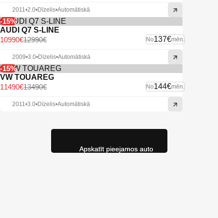
2011
•
2.0
•
Dīzelis
•
Automātiskā
-15%
AUDI Q7 S-LINE
137€
10990€
12990€
No
mēn.
2009
•
3.0
•
Dīzelis
•
Automātiskā
-15%
VW TOUAREG
144€
11490€
13490€
No
mēn.
2011
•
3.0
•
Dīzelis
•
Automātiskā
Apskatīt pieejamos auto