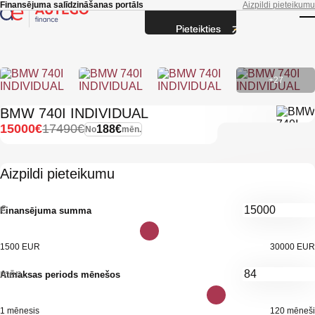
Skip to main content
Finansējuma salīdzināšanas portāls
Aizpildi pieteikumu
Pieteikties
T
+27
BMW 740I INDIVIDUAL
15000€
17490€
188€
No
mēn.
Aizpildi pieteikumu
€
Finansējuma summa
1500 EUR
30000 EUR
mēn.
Atmaksas periods mēnešos
1 mēnesis
120 mēneši