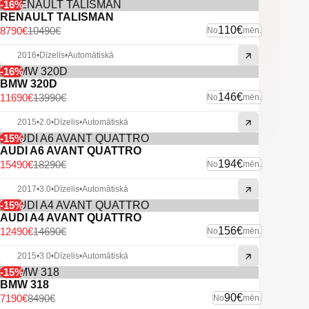
-16%
RENAULT TALISMAN
110€
8790€
10490€
No
mēn.
2016
•
Dīzelis
•
Automātiskā
-16%
BMW 320D
146€
11690€
13990€
No
mēn.
2015
•
2.0
•
Dīzelis
•
Automātiskā
-15%
AUDI A6 AVANT QUATTRO
194€
15490€
18290€
No
mēn.
2017
•
3.0
•
Dīzelis
•
Automātiskā
-15%
AUDI A4 AVANT QUATTRO
156€
12490€
14690€
No
mēn.
2015
•
3.0
•
Dīzelis
•
Automātiskā
-15%
BMW 318
90€
7190€
8490€
No
mēn.