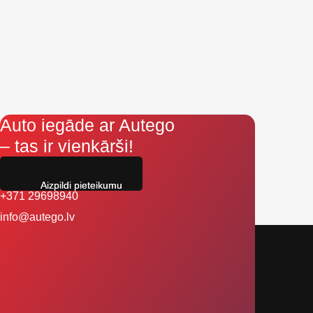
Auto iegāde ar Autego
– tas ir vienkārši!
Aizpildi pieteikumu
+371 29698940
info@autego.lv