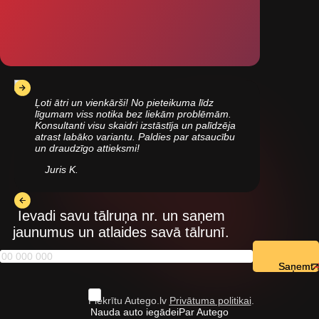
Ļoti ātri un vienkārši! No pieteikuma līdz
līgumam viss notika bez liekām problēmām.
Konsultanti visu skaidri izstāstīja un palīdzēja
atrast labāko variantu. Paldies par atsaucību
un draudzīgo attieksmi!
Juris K.
Ievadi savu tālruņa nr. un saņem
jaunumus un atlaides savā tālrunī.
Saņemt
Piekrītu Autego.lv
Privātuma politikai
.
Nauda auto iegādei
Par Autego