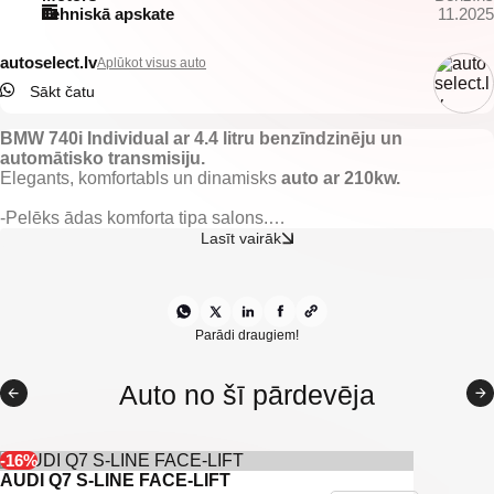
Tehniskā apskate
11.2025
autoselect.lv
Aplūkot visus auto
Sākt čatu
BMW 740i Individual ar 4.4 litru benzīndzinēju un
automātisko transmisiju.
Elegants, komfortabls un dinamisks
auto ar 210kw.
-Pelēks ādas komforta tipa salons.
-Nobraukums 256276km.
Lasīt vairāk
-El. regulējamas un apsildāmas priekšējās sēdvietas ar atmiņu.
-El. regulējami un apsildāmi spoguļi.
-El. vadāmi logi.
-El. vadāma jumta lūka.
-Gaisa kondicionieris.
Parādi draugiem!
-2 zonu klimata kontrole.
-Borta dators.
Auto no šī pārdevēja
-Kruīza kontrole.
-Multistūre.
-Iebūvēts telefons.
-CD mainītājs.
-16%
-Aizm. parkošanās sensori.
AUDI Q7 S-LINE FACE-LIFT