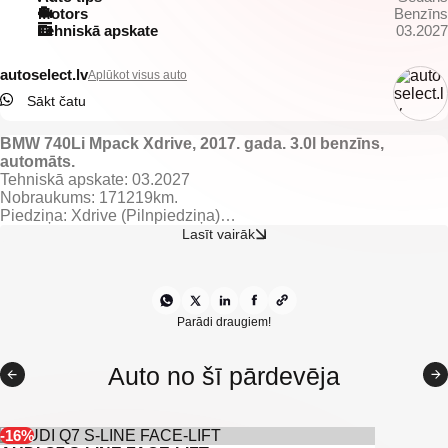
Motors
Benzīns
Tehniskā apskate
03.2027
autoselect.lv
Aplūkot visus auto
Sākt čatu
BMW 740Li Mpack Xdrive, 2017. gada. 3.0l benzīns,
automāts.
Tehniskā apskate: 03.2027
Nobraukums: 171219km.
Piedziņa: Xdrive (Pilnpiedziņa)
Lasīt vairāk
Aprīkojums un funkcijas:
Melns ādas salons.
El. regulējamas un apsildāmas priekšējās sēdvietas ar atmiņu.
Apsildāmas aizmugurējās sēdvietas.
El. regulējami, apsildāmi un nolokami spoguļi.
Parādi draugiem!
El. vadāmi logi.
El. atverams/aizverams bagāžnieks.
Auto no šī pārdevēja
El. vadāma jumta lūka.
El. izbīdams aizmugurējais saulessargs.
Gaisa kondicionieris ar 4 zonu klimata kontroli.
Lietus sensors.
-16%