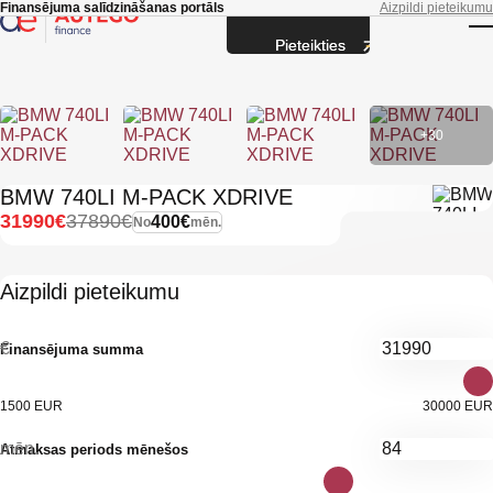
Skip to main content
Finansējuma salīdzināšanas portāls
Aizpildi pieteikumu
Pieteikties
T
+30
BMW 740LI M-PACK XDRIVE
31990€
37890€
400€
No
mēn.
Aizpildi pieteikumu
€
Finansējuma summa
1500 EUR
30000 EUR
mēn.
Atmaksas periods mēnešos