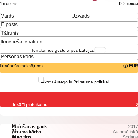
1 mēnesis
120 mēneši
Ienākumus gūstu ārpus Latvijas
Ikmēneša maksājums
EUR
Piekrītu Autego.lv
Privātuma politikai
.
Iesūtīt pieteikumu
Ražošanas gads
2017
Ātruma kārba
Automātiskā
Auto tips
Sedans