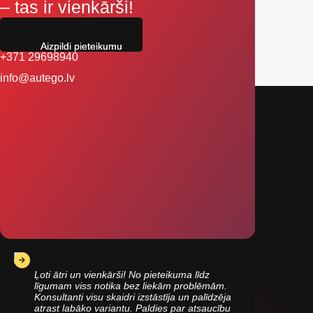
– tas ir vienkārši!
Aizpildi pieteikumu
+371 29698940
info@autego.lv
Ļoti ātri un vienkārši! No pieteikuma līdz
līgumam viss notika bez liekām problēmām.
Konsultanti visu skaidri izstāstīja un palīdzēja
atrast labāko variantu. Paldies par atsaucību