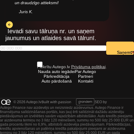
un draudzīgo attieksmi!
Juris K.
Ievadi savu tālruņa nr. un saņem
jaunumus un atlaides savā tālrunī.
Saņemt
Piekrītu Autego.lv
Privātuma politikai
.
Nauda auto iegādei
Par Autego
Pārkreditācija
Partneri
Auto pārdošanā
Kontakti
© 2026 Autego.lv
SEO by
Autego Finance nav aizdevējs un neizsniedz aizdevumus. Autego Finance ir
finansējuma salīdzināšanas portāls, kas ļauj ērti salīdzināt dažādu aizdevēju
piedāvājumus un izvēlēties savām vajadzībām atbilstošāko. Auto kredīts pieejams
ar aizdevuma termiņu no 3 līdz 120 mēnešiem, summu no 500 līdz 25 000 EUR un
gada procentu likmi no 6,9%, atbilstoši aizdevēja piedāvājumam. Pārkreditācijas,
kredītu apvienošanas un patēriņa kredīta pakalpojumi pieejami ar aizdevuma
termiņu no 3 līdz 120 mēnešiem, summu no 500 līdz 25 000 EUR un gada