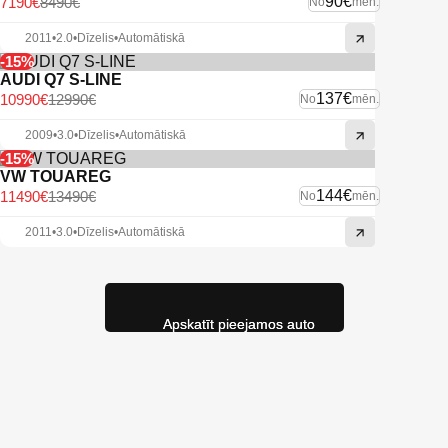
90€
7190€
8490€
No
mēn.
2011
•
2.0
•
Dīzelis
•
Automātiskā
-15%
AUDI Q7 S-LINE
137€
10990€
12990€
No
mēn.
2009
•
3.0
•
Dīzelis
•
Automātiskā
-15%
VW TOUAREG
144€
11490€
13490€
No
mēn.
2011
•
3.0
•
Dīzelis
•
Automātiskā
Apskatīt pieejamos auto