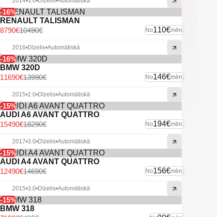
2014
•
3.0
•
Dīzelis
•
Automātiskā
-16%
RENAULT TALISMAN
110€
8790€
10490€
No
mēn.
2016
•
Dīzelis
•
Automātiskā
-16%
BMW 320D
146€
11690€
13990€
No
mēn.
2015
•
2.0
•
Dīzelis
•
Automātiskā
-15%
AUDI A6 AVANT QUATTRO
194€
15490€
18290€
No
mēn.
2017
•
3.0
•
Dīzelis
•
Automātiskā
-15%
AUDI A4 AVANT QUATTRO
156€
12490€
14690€
No
mēn.
2015
•
3.0
•
Dīzelis
•
Automātiskā
-15%
BMW 318