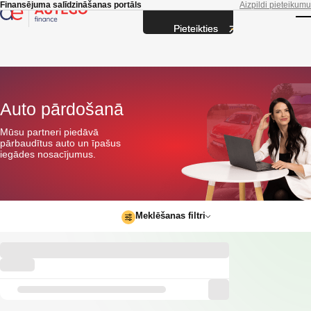
Skip to main content
Finansējuma salīdzināšanas portāls
Aizpildi pieteikumu
Pieteikties
T
Auto pārdošanā
Mūsu partneri piedāvā
pārbaudītus auto un īpašus
iegādes nosacījumus.
Meklēšanas filtri