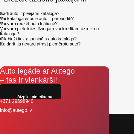
Kādi auto ir pieejami katalogā?
Vai katalogā esošie auto ir pārbaudīti?
Vai varu redzēt auto klātienē?
Vai varu pieteikties līzingam vai kredītam uzreiz no
kataloga?
Cik bieži tiek atjaunināts auto katalogs?
Ko darīt, ja nevaru atrast piemērotu auto?
Auto iegāde ar Autego
– tas ir vienkārši!
Aizpildi pieteikumu
+371 29698940
info@autego.lv