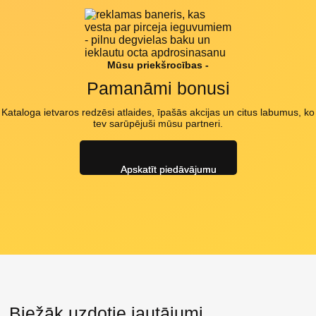
Mūsu priekšrocības -
Pamanāmi bonusi
Kataloga ietvaros redzēsi atlaides, īpašās akcijas un citus labumus, ko
tev sarūpējuši mūsu partneri.
Apskatīt piedāvājumu
Biežāk uzdotie jautājumi