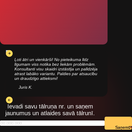
Ļoti ātri un vienkārši! No pieteikuma līdz
līgumam viss notika bez liekām problēmām.
Konsultanti visu skaidri izstāstīja un palīdzēja
atrast labāko variantu. Paldies par atsaucību
un draudzīgo attieksmi!
Juris K.
Ievadi savu tālruņa nr. un saņem
jaunumus un atlaides savā tālrunī.
Saņemt