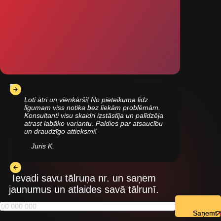
Ļoti ātri un vienkārši! No pieteikuma līdz
līgumam viss notika bez liekām problēmām.
Konsultanti visu skaidri izstāstīja un palīdzēja
atrast labāko variantu. Paldies par atsaucību
un draudzīgo attieksmi!
Juris K.
Ievadi savu tālruņa nr. un saņem
jaunumus un atlaides savā tālrunī.
Saņemt