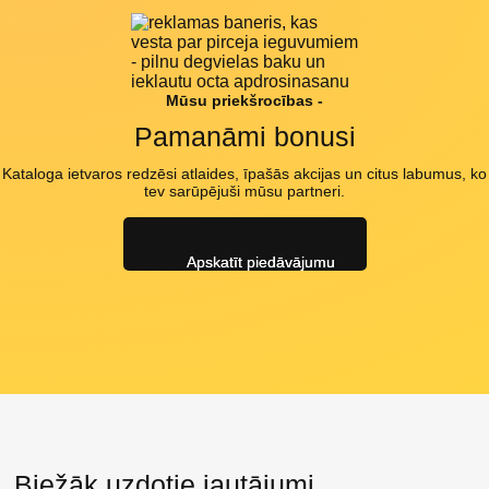
Mūsu priekšrocības -
Pamanāmi bonusi
Kataloga ietvaros redzēsi atlaides, īpašās akcijas un citus labumus, ko
tev sarūpējuši mūsu partneri.
Apskatīt piedāvājumu
Biežāk uzdotie jautājumi