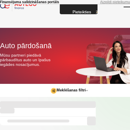
Skip to main content
Finansējuma salīdzināšanas portāls
Aizpildi pieteikumu
Pieteikties
T
Auto pārdošanā
Mūsu partneri piedāvā
pārbaudītus auto un īpašus
iegādes nosacījumus.
Meklēšanas filtri