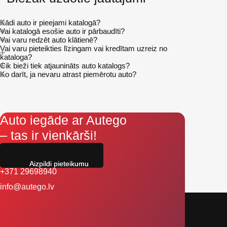
Kādi auto ir pieejami katalogā?
Vai katalogā esošie auto ir pārbaudīti?
Vai varu redzēt auto klātienē?
Vai varu pieteikties līzingam vai kredītam uzreiz no
kataloga?
Cik bieži tiek atjaunināts auto katalogs?
Ko darīt, ja nevaru atrast piemērotu auto?
Auto iegāde ar Autego
– tas ir vienkārši!
Aizpildi pieteikumu
+371 29698940
info@autego.lv