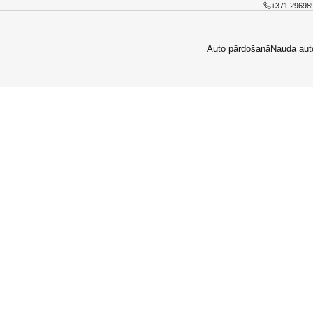
+371 29698
Auto pārdošanā
Nauda aut