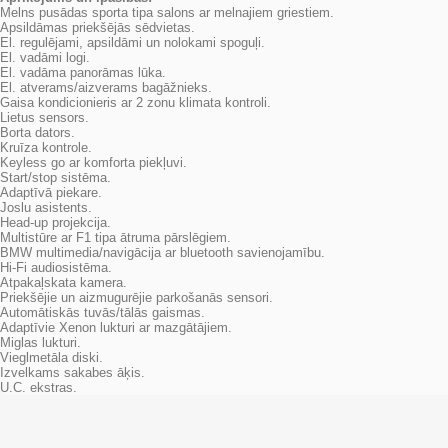
Melns pusādas sporta tipa salons ar melnajiem griestiem.
Apsildāmas priekšējās sēdvietas.
El. regulējami, apsildāmi un nolokami spoguļi.
El. vadāmi logi.
El. vadāma panorāmas lūka.
El. atverams/aizverams bagāžnieks.
Gaisa kondicionieris ar 2 zonu klimata kontroli.
Lietus sensors.
Borta dators.
Kruīza kontrole.
Keyless go ar komforta piekļuvi.
Start/stop sistēma.
Adaptīvā piekare.
Joslu asistents.
Head-up projekcija.
Multistūre ar F1 tipa ātruma pārslēgiem.
BMW multimedia/navigācija ar bluetooth savienojamību.
Hi-Fi audiosistēma.
Atpakaļskata kamera.
Priekšējie un aizmugurējie parkošanās sensori.
Automātiskās tuvās/tālās gaismas.
Adaptīvie Xenon lukturi ar mazgātājiem.
Miglas lukturi.
Vieglmetāla diski.
Izvelkams sakabes āķis.
U.C. ekstras.