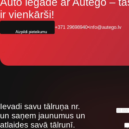
Auto iegāde ar Autego
– ta
ir vienkārši!
+371 29698940
•
info@autego.lv
Aizpildi pieteikumu
Ievadi savu tālruņa nr.
un saņem jaunumus un
atlaides savā tālrunī.
Pie