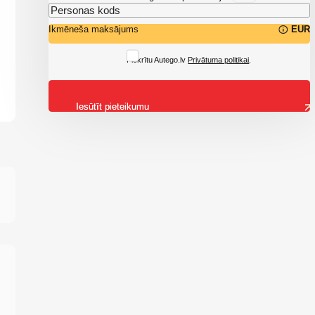
Ikmēneša maksājums
EUR
Piekrītu Autego.lv
Privātuma politikai
.
Iesūtīt pieteikumu