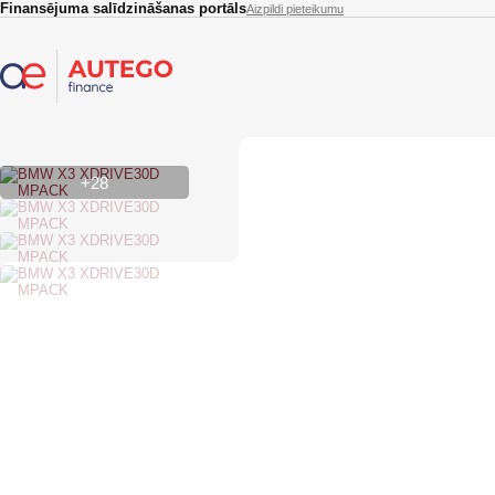
Skip to main content
Finansējuma salīdzināšanas portāls
Aizpildi pieteikumu
+28