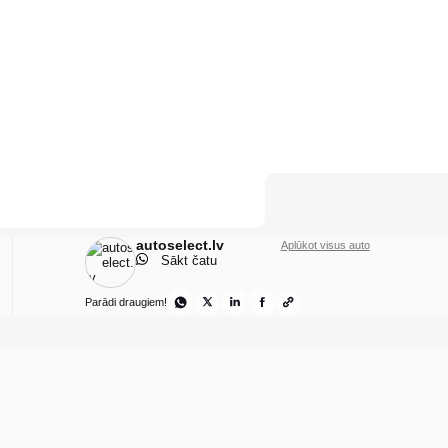
autoselect.lv
Aplūkot visus auto
Sākt čatu
Parādi draugiem!