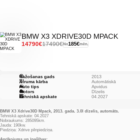
BMW X3 XDRIVE30D MPACK
14790€
17490€
185€
No
mēn.
Ražošanas gads
2013
Ātruma kārba
Automātiskā
Auto tips
Apvidus
Motors
Dīzelis
Tehniskā apskate
04.2027
BMW X3 Xdrive30D Mpack, 2013. gada. 3.0l dīzelis, automāts.
Tehniskā apskate: 04.2027
Nobraukums: 285095km.
Jauda: 190kw.
Piedziņa: Xdrive pilnpiedziņa.
Aprīkojums un īpašības: