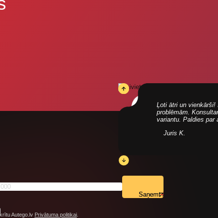
s
Ļoti ātri un vienkārš
problēmām. Konsultanti
variantu. Paldies par
Juris K.
Saņemt
krītu Autego.lv
Privātuma politikai
.