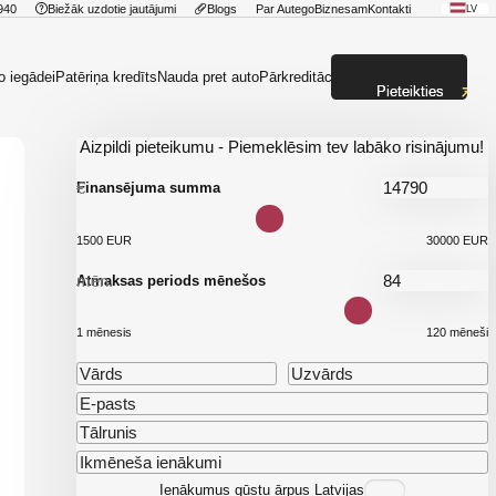
940
Biežāk uzdotie jautājumi
Blogs
Par Autego
Biznesam
Kontakti
LV
o iegādei
Patēriņa kredīts
Nauda pret auto
Pārkreditācija
Pieteikties
Aizpildi pieteikumu - Piemeklēsim tev labāko risinājumu!
€
Finansējuma summa
1500 EUR
30000 EUR
mēn.
Atmaksas periods mēnešos
1 mēnesis
120 mēneši
Ienākumus gūstu ārpus Latvijas