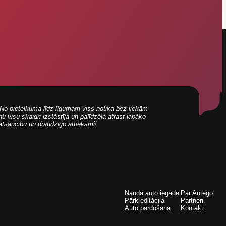
i! No pieteikuma līdz līgumam viss notika bez liekām
 visu skaidri izstāstīja un palīdzēja atrast labāko
 atsaucību un draudzīgo attieksmi!
Nauda auto iegādei
Par Autego
Pārkreditācija
Partneri
Auto pārdošanā
Kontakti