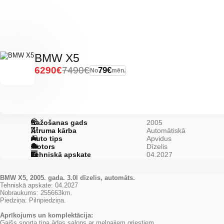
BMW X5
6290€
7490€
79€
No
mēn.
Ražošanas gads
2005
Ātruma kārba
Automātiskā
Auto tips
Apvidus
Motors
Dīzelis
Tehniskā apskate
04.2027
BMW X5, 2005. gada. 3.0l dīzelis, automāts.
Tehniskā apskate: 04.2027
Nobraukums: 255663km.
Piedziņa: Pilnpiedziņa.
Aprīkojums un komplektācija:
Gaišs sporta tipa ādas salons ar melnajiem griestiem.