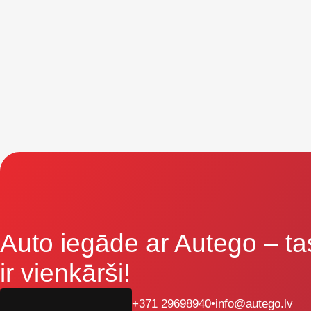
Auto iegāde ar Autego
– ta
ir vienkārši!
+371 29698940
•
info@autego.lv
Aizpildi pieteikumu