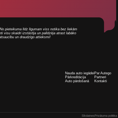
i! No pieteikuma līdz līgumam viss notika bez liekām
 visu skaidri izstāstīja un palīdzēja atrast labāko
 atsaucību un draudzīgo attieksmi!
Nauda auto iegādei
Par Autego
Pārkreditācija
Partneri
Auto pārdošanā
Kontakti
Sīkdatnes
Privātuma politika