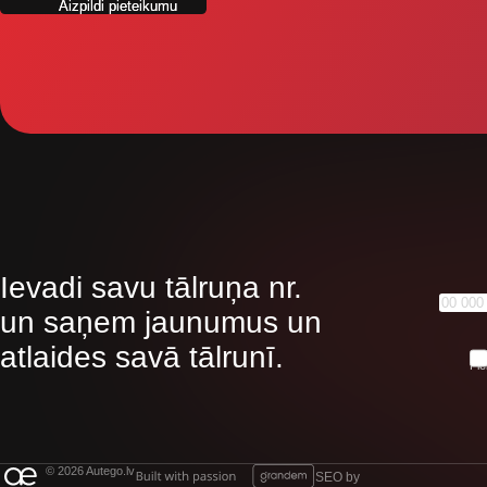
Ievadi savu tālruņa nr.
un saņem jaunumus un
atlaides savā tālrunī.
Pie
© 2026 Autego.lv
SEO by