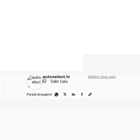
autoselect.lv
Aplūkot visus auto
Sākt čatu
Parādi draugiem!