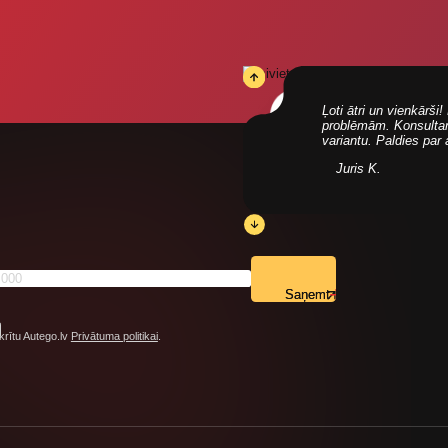
Ļoti ātri un vienkārš
problēmām. Konsultanti
variantu. Paldies par
Juris K.
Saņemt
krītu Autego.lv
Privātuma politikai
.