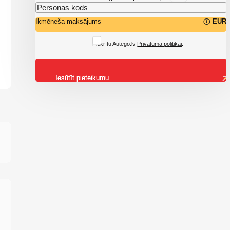
Ikmēneša maksājums
EUR
Piekrītu Autego.lv
Privātuma politikai
.
Iesūtīt pieteikumu