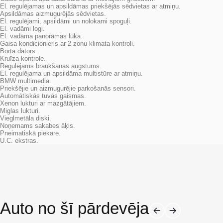
El. regulējamas un apsildāmas priekšējās sēdvietas ar atmiņu.
Apsildāmas aizmugurējās sēdvietas.
El. regulējami, apsildāmi un nolokami spoguļi.
El. vadāmi logi.
El. vadāma panorāmas lūka.
Gaisa kondicionieris ar 2 zonu klimata kontroli.
Borta dators.
Kruīza kontrole.
Regulējams braukšanas augstums.
El. regulējama un apsildāma multistūre ar atmiņu.
BMW multimedia.
Priekšējie un aizmugurējie parkošanās sensori.
Automātiskās tuvās gaismas.
Xenon lukturi ar mazgātājiem.
Miglas lukturi.
Vieglmetāla diski.
Noņemams sakabes āķis.
Pneimatiskā piekare.
U.C. ekstras.
Auto no šī pārdevēja