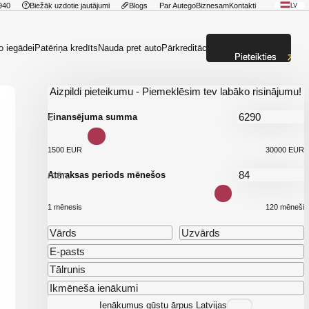
940
Biežāk uzdotie jautājumi
Blogs
Par Autego
Biznesam
Kontakti
LV
o iegādei
Patēriņa kredīts
Nauda pret auto
Pārkreditācija
Pieteikties
Aizpildi pieteikumu - Piemeklēsim tev labāko risinājumu!
€
Finansējuma summa
1500 EUR
30000 EUR
mēn.
Atmaksas periods mēnešos
1 mēnesis
120 mēneši
Ienākumus gūstu ārpus Latvijas