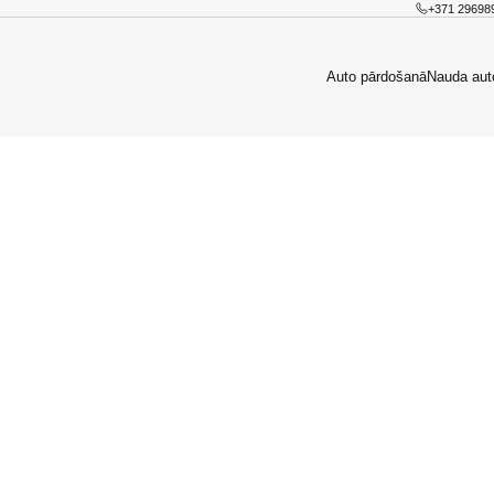
+371 29698
Auto pārdošanā
Nauda aut