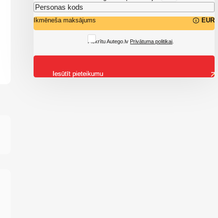
Ikmēneša maksājums
EUR
Piekrītu Autego.lv
Privātuma politikai
.
Iesūtīt pieteikumu