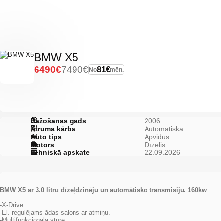
BMW X5
6490€
7490€
81€
No
mēn.
Ražošanas gads
2006
Ātruma kārba
Automātiskā
Auto tips
Apvidus
Motors
Dīzelis
Tehniskā apskate
22.09.2026
BMW X5 ar 3.0 litru dīzeļdzinēju un automātisko transmisiju. 160kw
-X-Drive.
-El. regulējams ādas salons ar atmiņu.
-Multifunkcionāla stūre.