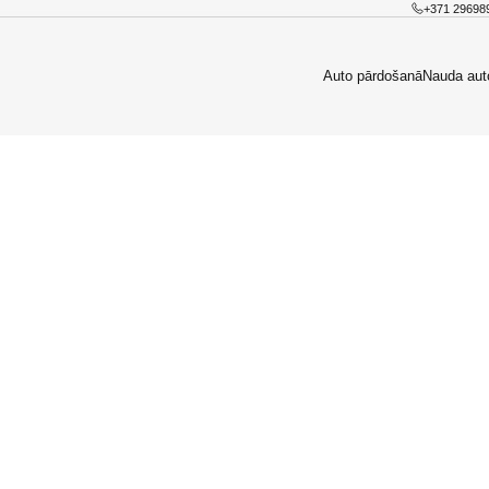
+371 29698
Auto pārdošanā
Nauda aut