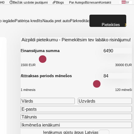
940
Biežāk uzdotie jautājumi
Blogs
Par Autego
Biznesam
Kontakti
LV
o iegādei
Patēriņa kredīts
Nauda pret auto
Pārkreditācija
Pieteikties
Aizpildi pieteikumu - Piemeklēsim tev labāko risinājumu!
€
Finansējuma summa
1500 EUR
30000 EUR
mēn.
Atmaksas periods mēnešos
1 mēnesis
120 mēneši
Ienākumus gūstu ārpus Latvijas