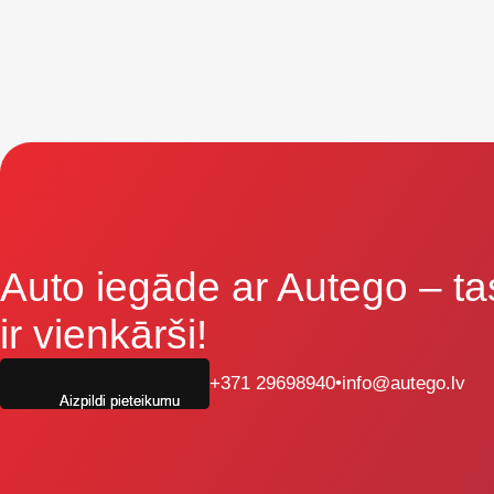
Auto iegāde ar Autego
– ta
ir vienkārši!
+371 29698940
•
info@autego.lv
Aizpildi pieteikumu