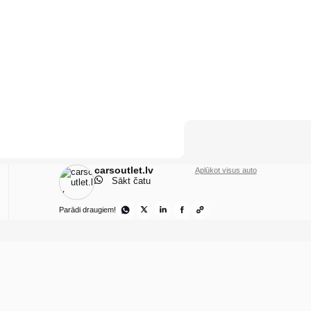
carsoutlet.lv
Aplūkot visus auto
Sākt čatu
Parādi draugiem!