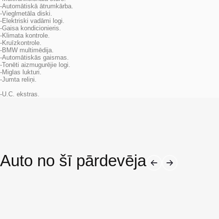
-Automātiskā ātrumkārba.
-Vieglmetāla diski.
-Elektriski vadāmi logi.
-Gaisa kondicionieris.
-Klimata kontrole.
-Kruīzkontrole.
-BMW multimēdija.
-Automātiskās gaismas.
-Tonēti aizmugurējie logi.
-Miglas lukturi.
-Jumta reliņi.
-U.C. ekstras.
Auto no šī pārdevēja