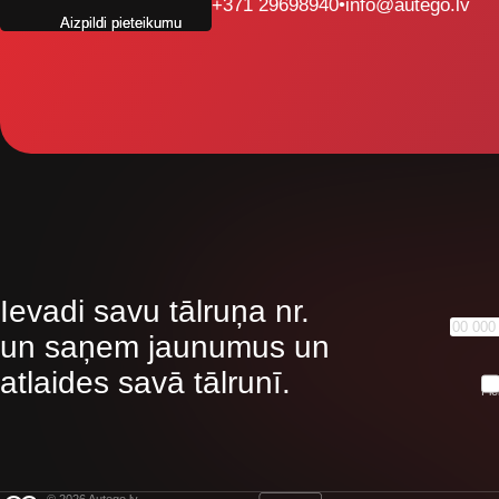
+371 29698940
•
info@autego.lv
Aizpildi pieteikumu
Ievadi savu tālruņa nr.
un saņem jaunumus un
atlaides savā tālrunī.
Pie