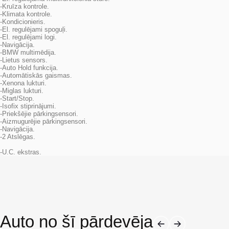
-Kruīza kontrole.
-Klimata kontrole.
-Kondicionieris.
-El. regulējami spoguļi.
-El. regulējami logi.
-Navigācija.
-BMW multimēdija.
-Lietus sensors.
-Auto Hold funkcija.
-Automātiskās gaismas.
-Xenona lukturi.
-Miglas lukturi.
-Start/Stop.
-Isofix stiprinājumi.
-Priekšējie pārkingsensori.
-Aizmugurējie pārkingsensori.
-Navigācija.
-2 Atslēgas.
-U.C. ekstras.
Auto no šī pārdevēja