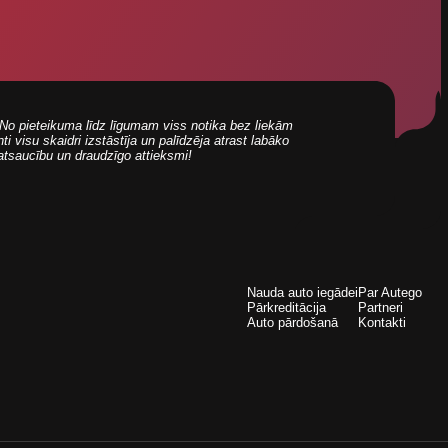
i! No pieteikuma līdz līgumam viss notika bez liekām
 visu skaidri izstāstīja un palīdzēja atrast labāko
 atsaucību un draudzīgo attieksmi!
Nauda auto iegādei
Par Autego
Pārkreditācija
Partneri
Auto pārdošanā
Kontakti