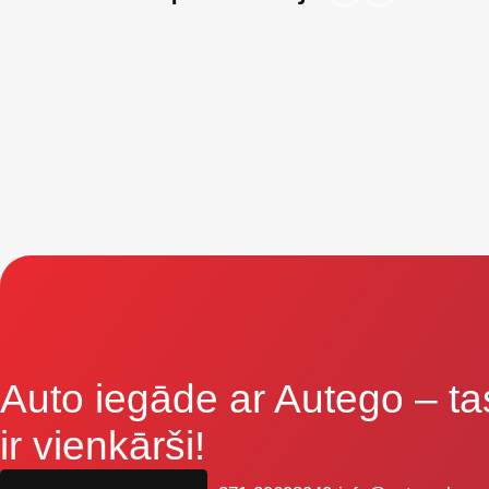
Auto iegāde ar Autego
– ta
ir vienkārši!