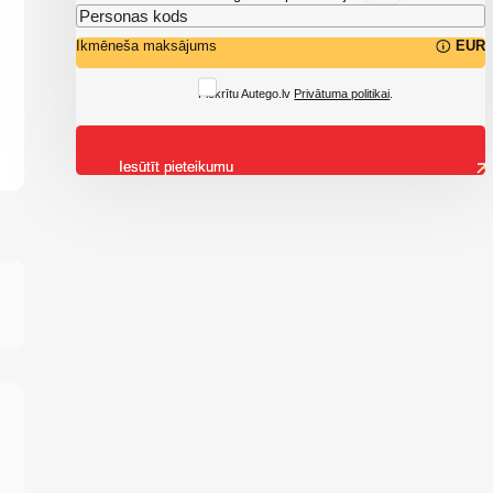
Ikmēneša maksājums
EUR
Piekrītu Autego.lv
Privātuma politikai
.
Iesūtīt pieteikumu