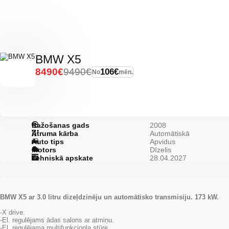
BMW X5
8490€
9490€
106€
No
mēn.
Ražošanas gads
2008
Ātruma kārba
Automātiskā
Auto tips
Apvidus
Motors
Dīzelis
Tehniskā apskate
28.04.2027
BMW X5 ar 3.0 litru dizeļdzinēju un automātisko transmisiju. 173 kW.
-X drive.
-El. regulējams ādas salons ar atmiņu.
-El. regulējama multifunkcionla stūre.