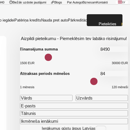
940
Biežāk uzdotie jautājumi
Blogs
Par Autego
Biznesam
Kontakti
LV
o iegādei
Patēriņa kredīts
Nauda pret auto
Pārkreditācija
Pieteikties
Aizpildi pieteikumu - Piemeklēsim tev labāko risinājumu!
€
Finansējuma summa
1500 EUR
30000 EUR
mēn.
Atmaksas periods mēnešos
1 mēnesis
120 mēneši
Ienākumus gūstu ārpus Latvijas