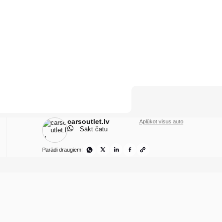
carsoutlet.lv
Aplūkot visus auto
Sākt čatu
Parādi draugiem!