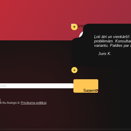
Ļoti ātri un vienkārš
problēmām. Konsultanti
variantu. Paldies par
Juris K.
Saņemt
krītu Autego.lv
Privātuma politikai
.