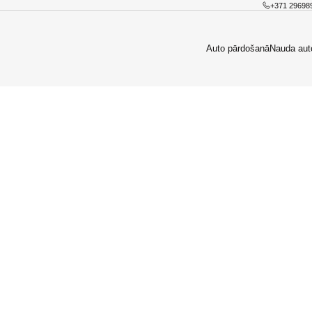
+371 29698
Auto pārdošanā
Nauda aut