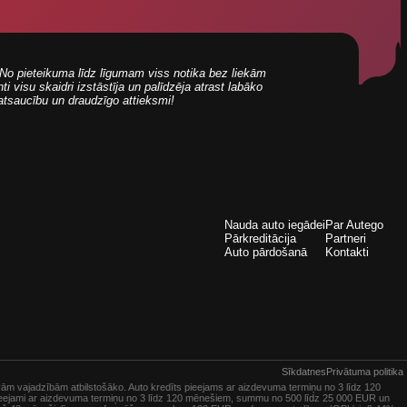
i! No pieteikuma līdz līgumam viss notika bez liekām
 visu skaidri izstāstīja un palīdzēja atrast labāko
 atsaucību un draudzīgo attieksmi!
Nauda auto iegādei
Par Autego
Pārkreditācija
Partneri
Auto pārdošanā
Kontakti
Sīkdatnes
Privātuma politika
vām vajadzībām atbilstošāko. Auto kredīts pieejams ar aizdevuma termiņu no 3 līdz 120
pieejami ar aizdevuma termiņu no 3 līdz 120 mēnešiem, summu no 500 līdz 25 000 EUR un