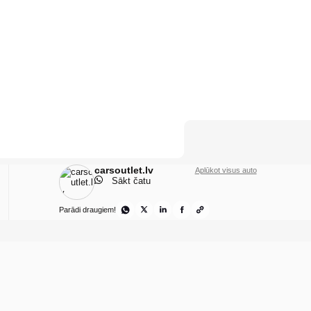
carsoutlet.lv
Aplūkot visus auto
Sākt čatu
Parādi draugiem!