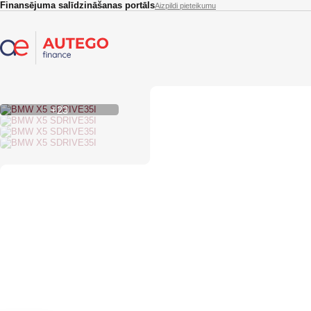
Skip to main content
Finansējuma salīdzināšanas portāls
Aizpildi pieteikumu
+23