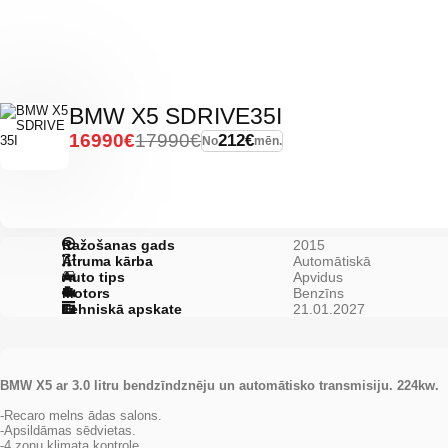
BMW X5 SDRIVE35I
16990€
17990€
212€
No
mēn.
Ražošanas gads
2015
Ātruma kārba
Automātiskā
Auto tips
Apvidus
Motors
Benzīns
Tehniskā apskate
21.01.2027
BMW X5 ar 3.0 litru bendzīndznēju un automātisko transmisiju. 224kw.
-Recaro melns ādas salons.
-Apsildāmas sēdvietas.
-4 zonu klimata kontrole.