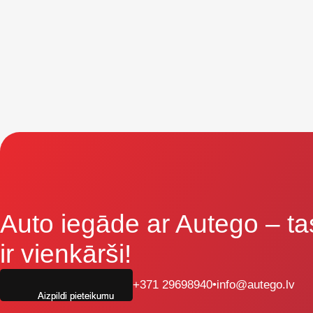
Auto iegāde ar Autego
– ta
ir vienkārši!
+371 29698940
•
info@autego.lv
Aizpildi pieteikumu