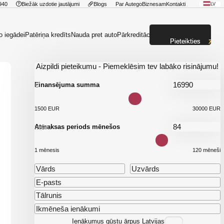
940
Biežāk uzdotie jautājumi
Blogs
Par Autego
Biznesam
Kontakti
LV
o iegādei
Patēriņa kredīts
Nauda pret auto
Pārkreditācija
Pieteikties
Aizpildi pieteikumu - Piemeklēsim tev labāko risinājumu!
€
Finansējuma summa
1500 EUR
30000 EUR
mēn.
Atmaksas periods mēnešos
1 mēnesis
120 mēneši
Ienākumus gūstu ārpus Latvijas