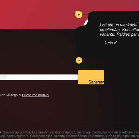
Ļoti ātri un vienkārš
problēmām. Konsultanti
variantu. Paldies par
Juris K.
Saņemt
krītu Autego.lv
Privātuma politikai
.
dzināšanas portāls, kas ļauj ērti salīdzināt dažādu aizdevēju piedāvājumus un izvēlēties sa
vēja piedāvājumam. Pārkreditācijas, kredītu apvienošanas un patēriņa kredīta pakalpojumi 