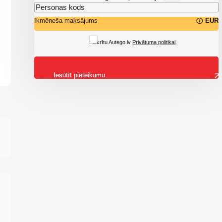
Ikmēneša maksājums
EUR
Piekrītu Autego.lv
Privātuma politikai
.
Iesūtīt pieteikumu