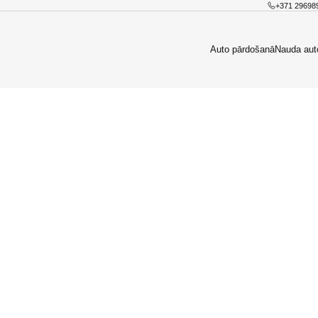
+371 29698
Auto pārdošanā
Nauda aut