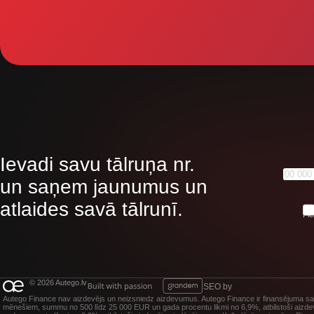
Ievadi savu tālruņa nr.
un saņem jaunumus un
atlaides savā tālrunī.
Pie
© 2026 Autego.lv
SEO by
Autego Finance nav aizdevējs un neizsniedz aizdevumus. Autego Finance ir finansējuma salī
mēnešiem, summu no 500 līdz 25 000 EUR un gada procentu likmi no 6,9%, atbilstoši aizde