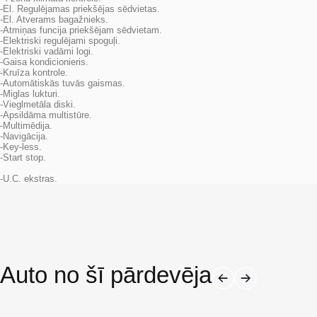
-El. Regulējamas priekšējas sēdvietas.
-El. Atverams bagažnieks.
-Atmiņas funcija priekšējam sēdvietam.
-Elektriski regulējami spoguļi.
-Elektriski vadāmi logi.
-Gaisa kondicionieris.
-Kruīza kontrole.
-Automātiskās tuvās gaismas.
-Miglas lukturi.
-Vieglmetāla diski.
-Apsildāma multistūre.
-Multimēdija.
-Navigācija.
-Key-less.
-Start stop.
-U.C. ekstras.
Auto no šī pārdevēja