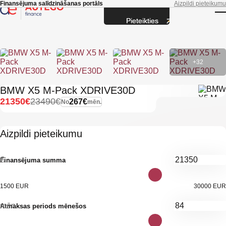
Skip to main content
Finansējuma salīdzināšanas portāls
Aizpildi pieteikumu
Pieteikties
T
+32
BMW X5 M-Pack XDRIVE30D
21350€
23490€
267€
No
mēn.
Aizpildi pieteikumu
€
Finansējuma summa
1500 EUR
30000 EUR
mēn.
Atmaksas periods mēnešos