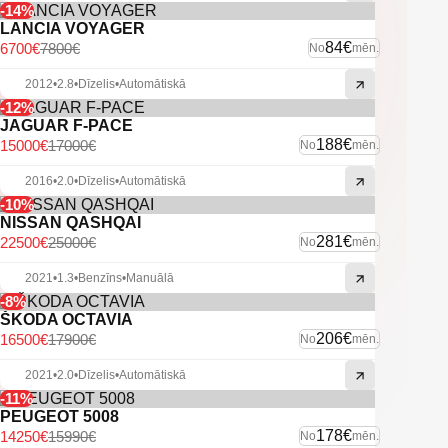
R20 diski ar labām vasaras riepām.
-14%
LANCIA VOYAGER
2 atslēgas.
84€
6700€
7800€
No
mēn.
Auto neprasa ieguldījumus.
2012
•
2.8
•
Dīzelis
•
Automātiskā
-12%
Un citas ekstras.
JAGUAR F-PACE
188€
15000€
17000€
No
mēn.
2016
•
2.0
•
Dīzelis
•
Automātiskā
-10%
NISSAN QASHQAI
281€
22500€
25000€
No
mēn.
2021
•
1.3
•
Benzīns
•
Manuālā
-8%
ŠKODA OCTAVIA
206€
16500€
17900€
No
mēn.
2021
•
2.0
•
Dīzelis
•
Automātiskā
-11%
PEUGEOT 5008
178€
14250€
15990€
No
mēn.