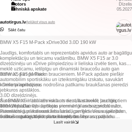
Motors
Dīzelis
Tehniskā apskate
05.2027
autotirgus.lv
Aplūkot visus auto
Sākt čatu
BMW X5 F15 M-Pack xDrive30d 3.0D 190 kW
Jaudīgs, komfortabls un reprezentabls apvidus auto ar bagātīgu
komplektāciju un teicamu vadāmību. BMW X5 F15 ar 3.0
dīzeļdzinēju un xDrive pilnpiedziņu ir lieliska izvēle tiem, kas
meklē uzticamu, ietilpīgu un dinamiski braucošu auto gan
ikdienai, gan garākiem braucieniem. M-Pack apdare piešķir
BMW X5 F15 M-Pack.
automobilim sportiskāku un izteiksmīgāku izskatu, savukārt
komforta aprīkojums nodrošina patīkamu braukšanas pieredzi
xDrive pilnpiedziņa.
jebkuros apstākļos.
3.0D dīzeļdzinējs.
Automašīna ir labā tehniskā un vizuālā stāvoklī, bez slēptiem
Šis BMW X5 ir ļoti labs variants tiem, kas meklē jaudīgu,
defektiem. Dzinējs darbojas vienmērīgi un bez problēmām,
190 kW jauda.
komfortablu un labi aprīkotu premium klases apvidus auto.
automātiskā pārnesumkārba strādā perfekti. Visas apkopes
Piemērots gan ikdienas lietošanai, gan ģimenes vajadzībām,
veiktas regulāri, tāpēc auto ir kopts un neprasa papildu
8 ātrumu automātiskā pārnesumkārba.
nodrošinot augstu komforta līmeni, drošību un patīkamu
ieguldījumus. Šis ir pārliecinošs variants tiem, kuri vēlas
braukšanas pieredzi.
Lasīt vairāk
Auto labā tehniskā un vizuālā stāvoklī.