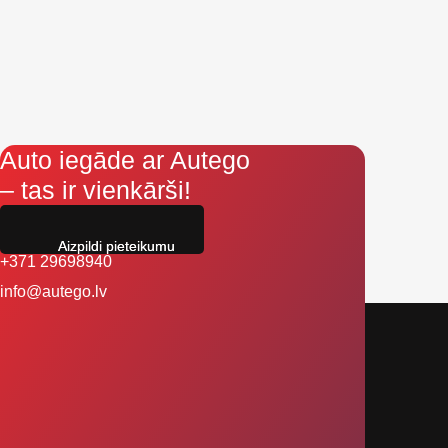
Auto iegāde ar Autego
– tas ir vienkārši!
Aizpildi pieteikumu
+371 29698940
info@autego.lv