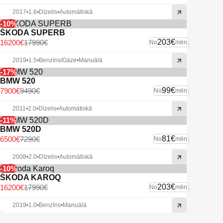
2017
•
1.6
•
Dīzelis
•
Automātiskā
-10%
ŠKODA SUPERB
203€
16200€
17990€
No
mēn.
2019
•
1.5
•
Benzīns/Gāze
•
Manuālā
-17%
BMW 520
99€
7900€
9490€
No
mēn.
2011
•
2.0
•
Dīzelis
•
Automātiskā
-11%
BMW 520D
81€
6500€
7290€
No
mēn.
2008
•
2.0
•
Dīzelis
•
Automātiskā
-10%
ŠKODA KAROQ
203€
16200€
17990€
No
mēn.
2019
•
1.0
•
Benzīns
•
Manuālā