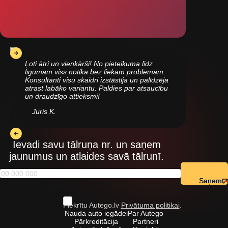
Ļoti ātri un vienkārši! No pieteikuma līdz
līgumam viss notika bez liekām problēmām.
Konsultanti visu skaidri izstāstīja un palīdzēja
atrast labāko variantu. Paldies par atsaucību
un draudzīgo attieksmi!
Juris K.
Ievadi savu tālruņa nr. un saņem
jaunumus un atlaides savā tālrunī.
Saņemt
Piekrītu Autego.lv
Privātuma politikai
.
Nauda auto iegādei
Par Autego
Pārkreditācija
Partneri