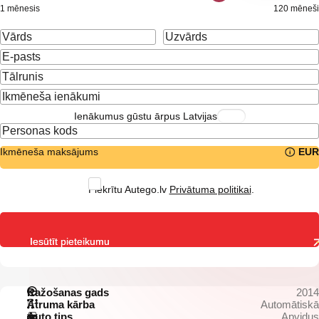
1 mēnesis
120 mēneši
Ienākumus gūstu ārpus Latvijas
Ikmēneša maksājums
EUR
Piekrītu Autego.lv
Privātuma politikai
.
Iesūtīt pieteikumu
Ražošanas gads
2014
Ātruma kārba
Automātiskā
Auto tips
Apvidus