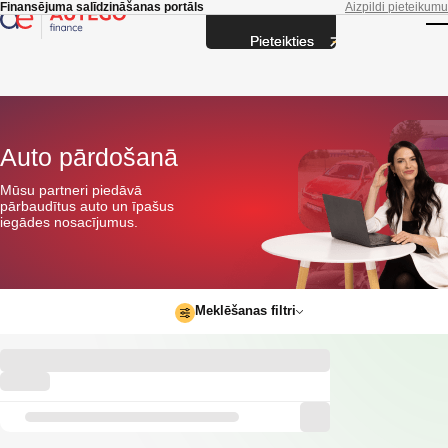
Skip to main content
Finansējuma salīdzināšanas portāls
Aizpildi pieteikumu
Pieteikties
T
Auto pārdošanā
Mūsu partneri piedāvā
pārbaudītus auto un īpašus
iegādes nosacījumus.
Meklēšanas filtri