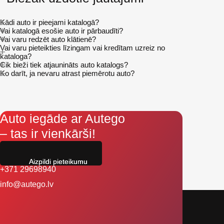
Kādi auto ir pieejami katalogā?
Vai katalogā esošie auto ir pārbaudīti?
Vai varu redzēt auto klātienē?
Vai varu pieteikties līzingam vai kredītam uzreiz no
kataloga?
Cik bieži tiek atjaunināts auto katalogs?
Ko darīt, ja nevaru atrast piemērotu auto?
Auto iegāde ar Autego
– tas ir vienkārši!
Aizpildi pieteikumu
+371 29698940
info@autego.lv