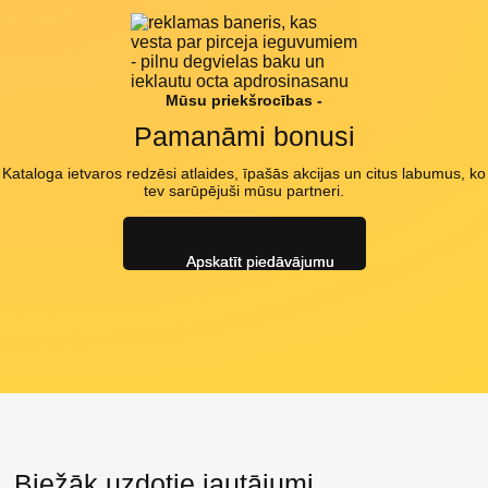
Mūsu priekšrocības -
Pamanāmi bonusi
Kataloga ietvaros redzēsi atlaides, īpašās akcijas un citus labumus, ko
tev sarūpējuši mūsu partneri.
Apskatīt piedāvājumu
Biežāk uzdotie jautājumi