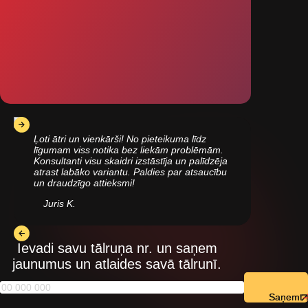
Ļoti ātri un vienkārši! No pieteikuma līdz
līgumam viss notika bez liekām problēmām.
Konsultanti visu skaidri izstāstīja un palīdzēja
atrast labāko variantu. Paldies par atsaucību
un draudzīgo attieksmi!
Juris K.
Ievadi savu tālruņa nr. un saņem
jaunumus un atlaides savā tālrunī.
Saņemt