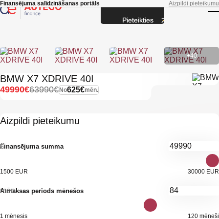
Skip to main content
Finansējuma salīdzināšanas portāls
Aizpildi pieteikumu
Pieteikties
T
+40
BMW X7 XDRIVE 40I
49990€
63990€
625€
No
mēn.
Aizpildi pieteikumu
€
Finansējuma summa
1500 EUR
30000 EUR
mēn.
Atmaksas periods mēnešos
1 mēnesis
120 mēneši