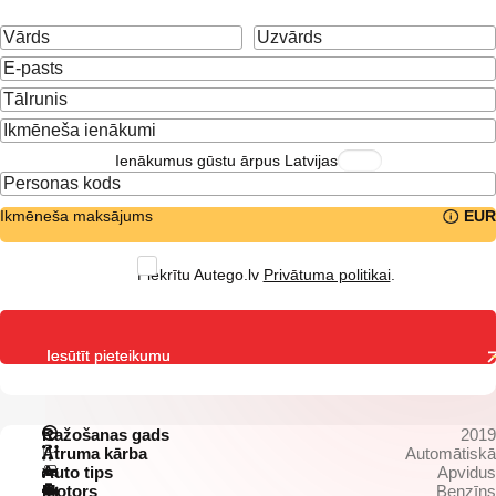
Ienākumus gūstu ārpus Latvijas
Ikmēneša maksājums
EUR
Piekrītu Autego.lv
Privātuma politikai
.
Iesūtīt pieteikumu
Ražošanas gads
2019
Ātruma kārba
Automātiskā
Auto tips
Apvidus
Motors
Benzīns