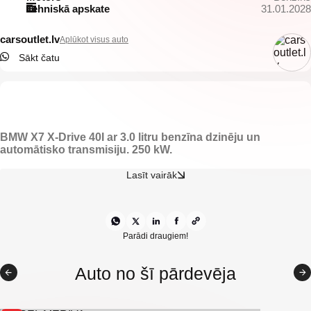
Tehniskā apskate
31.01.2028
carsoutlet.lv
Aplūkot visus auto
Sākt čatu
BMW X7 X-Drive 40I ar 3.0 litru benzīna dzinēju un
automātisko transmisiju.
250 kW.
-Individual ādas, lux klases, 6 sēdvietu konfigurācijas salons.
Lasīt vairāk
-Nobraukums 88800km.
-M- Sportpaket.
-El. regulējamas, apsildāmas, ventilējamas priekšējās
sēdvietas ar atmiņu un masāžu.
-LED gudrās gaismas.
Parādi draugiem!
-El. regulējami, apsildāmi un nolokami spoguļi ar atmiņu.
-El. regulējama un apsildāma M stūre ar atmiņu.
Auto no šī pārdevēja
-Gaisa kondicionieris.
-Melnie griesti.
-Borta dators.