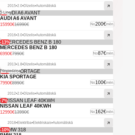
2015
•
2.0
•
Dīzelis
•
Automātiskā
-6%
S Line
AUDI A6 AVANT
200€
15990€
16990€
No
mēn.
2016
•
3.0
•
Dīzelis
•
Automātiskā
-13%
MERCEDES BENZ B 180
87€
6990€
7990€
No
mēn.
2013
•
1.8
•
Dīzelis
•
Automātiskā
-11%
Pilnpiedziņa
KIA SPORTAGE
100€
7990€
8990€
No
mēn.
2012
•
2.0
•
Dīzelis
•
Automātiskā
-7%
NISSAN LEAF 40KWH
162€
12990€
13990€
No
mēn.
2018
•
Elektrība
•
Elektriskais
•
Automātiskā
-10%