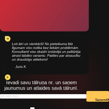
Ļoti ātri un vienkārši! No pieteikuma līdz
līgumam viss notika bez liekām problēmām.
Konsultanti visu skaidri izstāstīja un palīdzēja
atrast labāko variantu. Paldies par atsaucību
un draudzīgo attieksmi!
Juris K.
Ievadi savu tālruņa nr. un saņem
jaunumus un atlaides savā tālrunī.
Saņemt