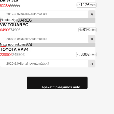
BMW 318
112€
8990€
9990€
No
mēn.
2012
•
2.0
•
Dīzelis
•
Automātiskā
-13%
Pilnpiedziņa
VW TOUAREG
81€
6490€
7490€
No
mēn.
2007
•
3.0
•
Dīzelis
•
Automātiskā
-4%
Mazs nobraukums
TOYOTA RAV4
300€
23990€
24990€
No
mēn.
2020
•
2.0
•
Benzīns
•
Automātiskā
Apskatīt pieejamos auto