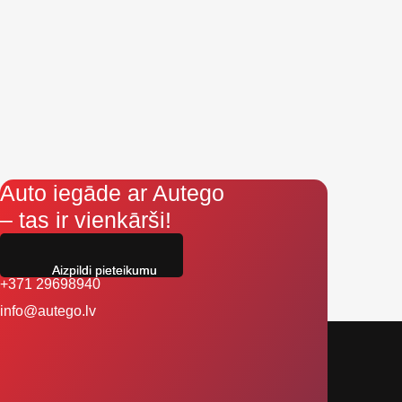
Auto iegāde ar Autego
– tas ir vienkārši!
Aizpildi pieteikumu
+371 29698940
info@autego.lv