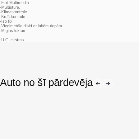
-Fiat Multimedia.
-Multistūre.
-Klimatkontrole.
-Kruīzkontrole.
-Iso fix.
-Vieglmetāla diski ar labām riepām.
-Miglas lukturi.
-U.C. ekstras.
Auto no šī pārdevēja