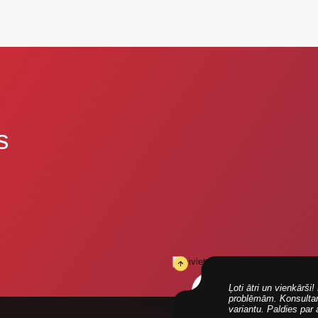
s
Ļoti ātri un vienkārš
problēmām. Konsultanti
variantu. Paldies par