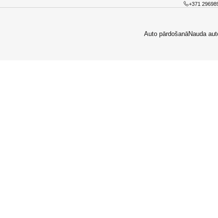
+371 29698
Auto pārdošanā
Nauda aut