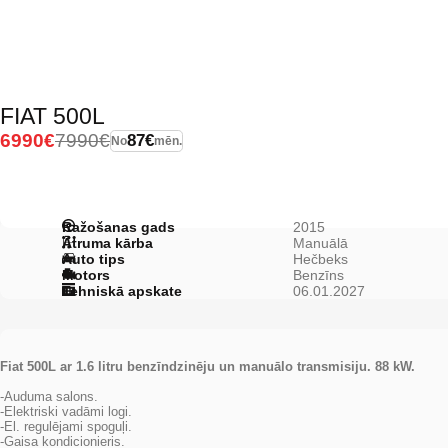
FIAT 500L
6990€
7990€
87€
No
mēn.
Ražošanas gads
2015
Ātruma kārba
Manuālā
Auto tips
Hečbeks
Motors
Benzīns
Tehniskā apskate
06.01.2027
Fiat 500L ar 1.6 litru benzīndzinēju un manuālo transmisiju. 88 kW.
-Auduma salons.
-Elektriski vadāmi logi.
-El. regulējami spoguļi.
-Gaisa kondicionieris.