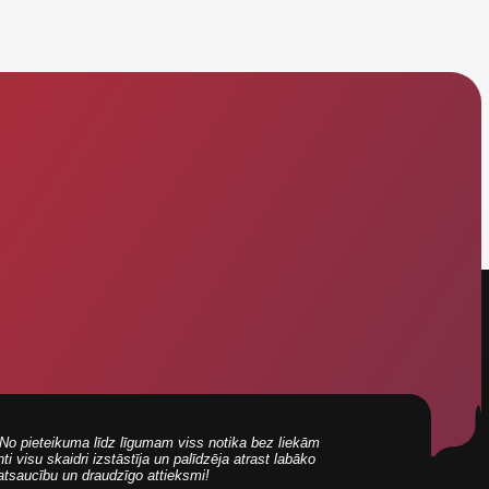
i! No pieteikuma līdz līgumam viss notika bez liekām
 visu skaidri izstāstīja un palīdzēja atrast labāko
 atsaucību un draudzīgo attieksmi!