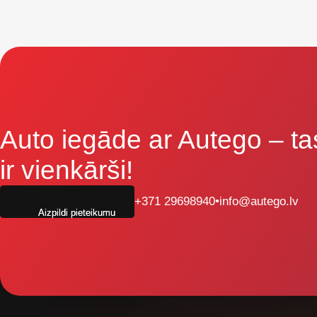
Auto iegāde ar Autego
– ta
ir vienkārši!
+371 29698940
•
info@autego.lv
Aizpildi pieteikumu