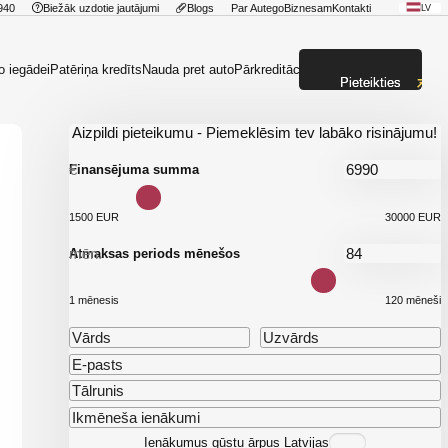
940
Biežāk uzdotie jautājumi
Blogs
Par Autego
Biznesam
Kontakti
LV
o iegādei
Patēriņa kredīts
Nauda pret auto
Pārkreditācija
Pieteikties
Aizpildi pieteikumu - Piemeklēsim tev labāko risinājumu!
€
Finansējuma summa
1500 EUR
30000 EUR
mēn.
Atmaksas periods mēnešos
1 mēnesis
120 mēneši
Ienākumus gūstu ārpus Latvijas