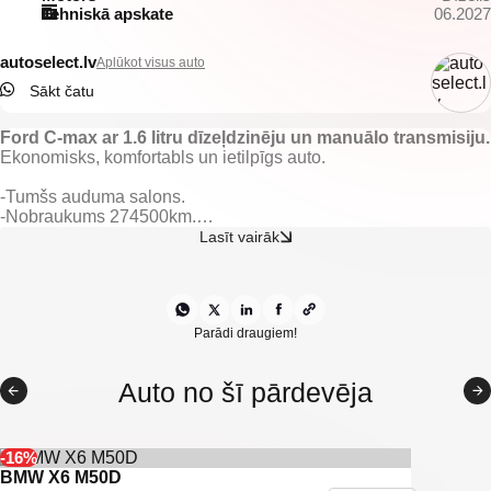
Tehniskā apskate
06.2027
autoselect.lv
Aplūkot visus auto
Sākt čatu
Ford C-max ar 1.6 litru dīzeļdzinēju un manuālo transmisiju.
Ekonomisks, komfortabls un ietilpīgs auto.
-Tumšs auduma salons.
-Nobraukums 274500km.
-Apsildāmas priekšējās sēdvietas.
Lasīt vairāk
-El. regulējami un apsildāmi spoguļi.
-El. vadāmi logi.
-Gaisa kondicionieris.
-Klimata kontrole.
-Keyless-go
Parādi draugiem!
-Lietus sensors.
-Kruīza kontrole.
Auto no šī pārdevēja
-Borta dators.
-Multistūre.
-Hands-free sistēma.
-Automātiskās tuvās gaismas.
-16%
-Miglas lukturi.
BMW X6 M50D