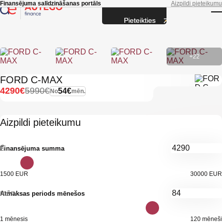
Skip to main content
Finansējuma salīdzināšanas portāls
Aizpildi pieteikumu
Pieteikties
T
+22
FORD C-MAX
4290€
5990€
54€
No
mēn.
Aizpildi pieteikumu
€
Finansējuma summa
1500 EUR
30000 EUR
mēn.
Atmaksas periods mēnešos
1 mēnesis
120 mēneši