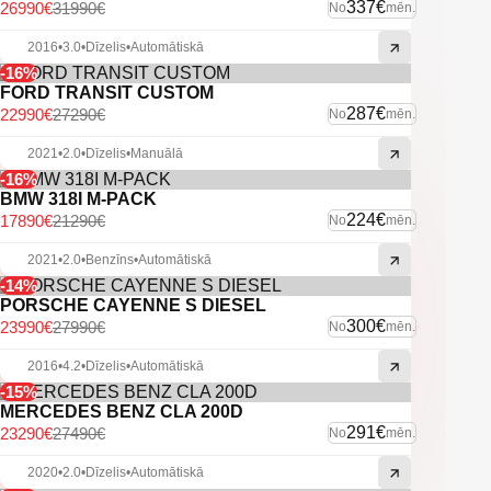
-Lukturu mazgātāji.
337€
26990€
31990€
No
mēn.
-Vieglmetāla diski.
-U.C. ekstras.
2016
•
3.0
•
Dīzelis
•
Automātiskā
-16%
FORD TRANSIT CUSTOM
287€
22990€
27290€
No
mēn.
2021
•
2.0
•
Dīzelis
•
Manuālā
-16%
BMW 318I M-PACK
224€
17890€
21290€
No
mēn.
2021
•
2.0
•
Benzīns
•
Automātiskā
-14%
PORSCHE CAYENNE S DIESEL
300€
23990€
27990€
No
mēn.
2016
•
4.2
•
Dīzelis
•
Automātiskā
-15%
MERCEDES BENZ CLA 200D
291€
23290€
27490€
No
mēn.
2020
•
2.0
•
Dīzelis
•
Automātiskā