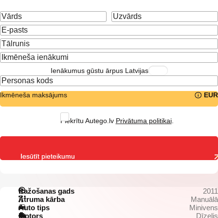
Ienākumus gūstu ārpus Latvijas
Ikmēneša maksājums
EUR
Piekrītu Autego.lv
Privātuma politikai
.
Iesūtīt pieteikumu
Ražošanas gads
2011
Ātruma kārba
Manuālā
Auto tips
Minivens
Motors
Dīzelis