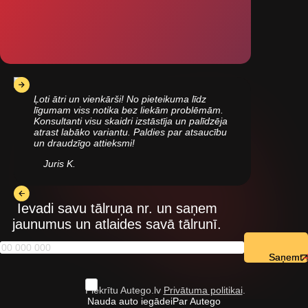
Ļoti ātri un vienkārši! No pieteikuma līdz
līgumam viss notika bez liekām problēmām.
Konsultanti visu skaidri izstāstīja un palīdzēja
atrast labāko variantu. Paldies par atsaucību
un draudzīgo attieksmi!
Juris K.
Ievadi savu tālruņa nr. un saņem
jaunumus un atlaides savā tālrunī.
Saņemt
Piekrītu Autego.lv
Privātuma politikai
.
Nauda auto iegādei
Par Autego