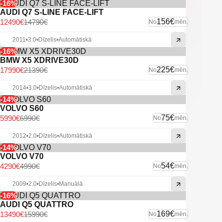
-16%
AUDI Q7 S-LINE FACE-LIFT
156€
12490€
14790€
No
mēn.
2011
•
3.0
•
Dīzelis
•
Automātiskā
-16%
BMW X5 XDRIVE30D
225€
17990€
21390€
No
mēn.
2014
•
3.0
•
Dīzelis
•
Automātiskā
-14%
VOLVO S60
75€
5990€
6990€
No
mēn.
2012
•
2.0
•
Dīzelis
•
Automātiskā
-14%
VOLVO V70
54€
4290€
4990€
No
mēn.
2009
•
2.0
•
Dīzelis
•
Manuālā
-16%
AUDI Q5 QUATTRO
169€
13490€
15990€
No
mēn.