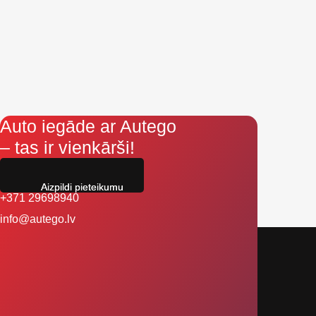
Auto iegāde ar Autego
– tas ir vienkārši!
Aizpildi pieteikumu
+371 29698940
info@autego.lv