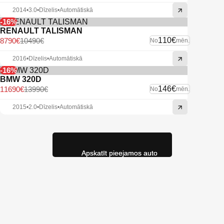
2014
•
3.0
•
Dīzelis
•
Automātiskā
-16%
RENAULT TALISMAN
110€
8790€
10490€
No
mēn.
2016
•
Dīzelis
•
Automātiskā
-16%
BMW 320D
146€
11690€
13990€
No
mēn.
2015
•
2.0
•
Dīzelis
•
Automātiskā
Apskatīt pieejamos auto