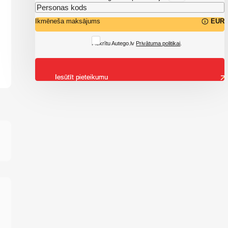
Ikmēneša maksājums
EUR
Piekrītu Autego.lv
Privātuma politikai
.
Iesūtīt pieteikumu