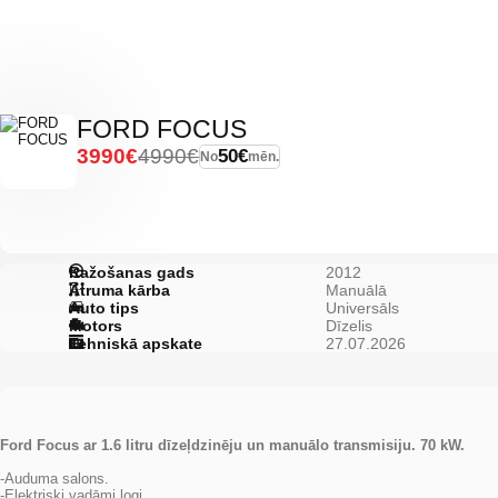
FORD FOCUS
3990€
4990€
50€
No
mēn.
Ražošanas gads
2012
Ātruma kārba
Manuālā
Auto tips
Universāls
Motors
Dīzelis
Tehniskā apskate
27.07.2026
Ford Focus ar 1.6 litru dīzeļdzinēju un manuālo transmisiju. 70 kW.
-Auduma salons.
-Elektriski vadāmi logi.