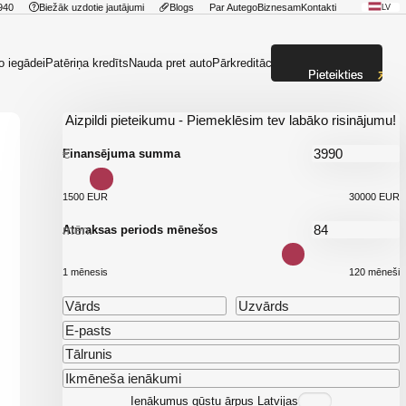
940
Biežāk uzdotie jautājumi
Blogs
Par Autego
Biznesam
Kontakti
LV
o iegādei
Patēriņa kredīts
Nauda pret auto
Pārkreditācija
Pieteikties
Aizpildi pieteikumu - Piemeklēsim tev labāko risinājumu!
€
Finansējuma summa
1500 EUR
30000 EUR
mēn.
Atmaksas periods mēnešos
1 mēnesis
120 mēneši
Ienākumus gūstu ārpus Latvijas