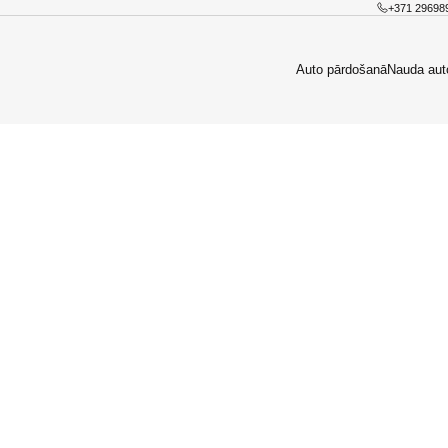
+371 29698
Auto pārdošanā
Nauda aut