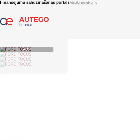
Skip to main content
Finansējuma salīdzināšanas portāls
Aizpildi pieteikumu
+22