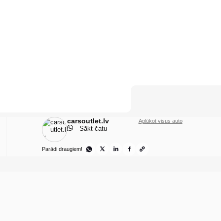
carsoutlet.lv
Aplūkot visus auto
Sākt čatu
Parādi draugiem!