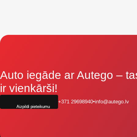
Auto iegāde ar Autego
– ta
ir vienkārši!
+371 29698940
•
info@autego.lv
Aizpildi pieteikumu