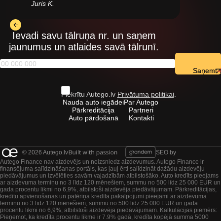
Juris K.
Ievadi savu tālruņa nr. un saņem
jaunumus un atlaides savā tālrunī.
Saņemt
Piekrītu Autego.lv
Privātuma politikai
.
Nauda auto iegādei
Par Autego
Pārkreditācija
Partneri
Auto pārdošanā
Kontakti
© 2026 Autego.lv
SEO by
Autego Finance nav aizdevējs un neizsniedz aizdevumus. Autego Finance ir
finansējuma salīdzināšanas portāls, kas ļauj ērti salīdzināt dažādu aizdevēju
piedāvājumus un izvēlēties savām vajadzībām atbilstošāko. Auto kredīts pieejams
ar aizdevuma termiņu no 3 līdz 120 mēnešiem, summu no 500 līdz 25 000 EUR un
gada procentu likmi no 6,9%, atbilstoši aizdevēja piedāvājumam. Pārkreditācijas,
kredītu apvienošanas un patēriņa kredīta pakalpojumi pieejami ar aizdevuma
termiņu no 3 līdz 120 mēnešiem, summu no 500 līdz 25 000 EUR un gada
procentu likmi no 6,9%, atbilstoši aizdevēja piedāvājumam. Kalkulācijas piemērs:
Pieņemot, ka kredīta procentu likme ir 7.9% gadā, kredīta kopējā summa 5000