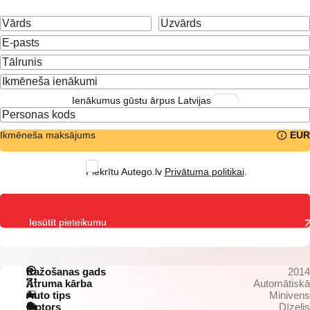
Ienākumus gūstu ārpus Latvijas
Ikmēneša maksājums
EUR
Piekrītu Autego.lv
Privātuma politikai
.
Iesūtīt pieteikumu
Ražošanas gads
2014
Ātruma kārba
Automātiskā
Auto tips
Minivens
Motors
Dīzelis