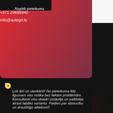
Aizpildi pieteikumu
+371 29698940
info@autego.lv
Ļoti ātri un vienkārši! No pieteikuma līdz
līgumam viss notika bez liekām problēmām.
Konsultanti visu skaidri izstāstīja un palīdzēja
atrast labāko variantu. Paldies par atsaucību
un draudzīgo attieksmi!