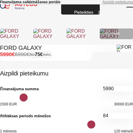
Skip to main content
Finansējuma salīdzināšanas portāls
Aizpildi pieteikumu
Pieteikties
T
+19
FORD GALAXY
5990€
6990€
75€
No
mēn.
Aizpildi pieteikumu
€
Finansējuma summa
1500 EUR
30000 EUR
mēn.
Atmaksas periods mēnešos
1 mēnesis
120 mēneši