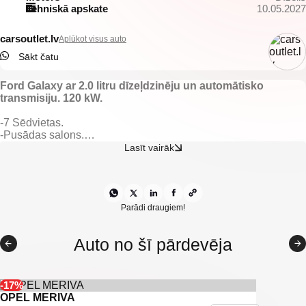
Tehniskā apskate
10.05.2027
carsoutlet.lv
Aplūkot visus auto
Sākt čatu
Ford Galaxy ar 2.0 litru dīzeļdzinēju un automātisko
transmisiju. 120 kW.
-7 Sēdvietas.
-Pusādas salons.
-El. regulējamas priekšējas sēdvietas ar atmiņu.
Lasīt vairāk
-Elektriski vadāmi logi.
-El. regulējami spoguļi.
-Gaisa kondicionieris.
-PremiumSound mūzikas sistēma.
-Klimatkontrole.
Parādi draugiem!
-Radio/AUX/CD.
-Ford multimedija.
Auto no šī pārdevēja
-Multifunkcionāla stūre.
-Vieglmetāla diski.
-Kruīzkontrole.
-Aizmugurējie parkingsensori.
-17%
-Priekšējie parkingsensori.
OPEL MERIVA