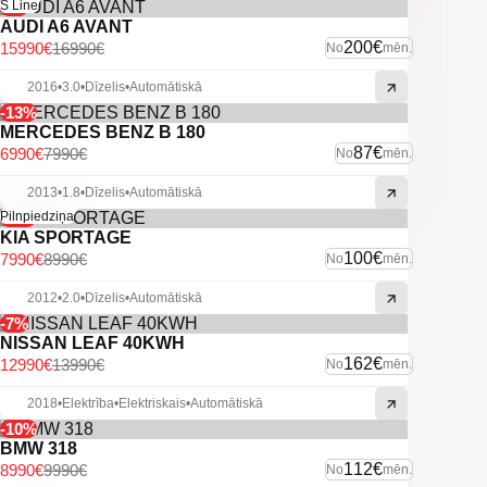
-6%
S Line
AUDI A6 AVANT
200€
15990€
16990€
No
mēn.
2016
•
3.0
•
Dīzelis
•
Automātiskā
-13%
MERCEDES BENZ B 180
87€
6990€
7990€
No
mēn.
2013
•
1.8
•
Dīzelis
•
Automātiskā
-11%
Pilnpiedziņa
KIA SPORTAGE
100€
7990€
8990€
No
mēn.
2012
•
2.0
•
Dīzelis
•
Automātiskā
-7%
NISSAN LEAF 40KWH
162€
12990€
13990€
No
mēn.
2018
•
Elektrība
•
Elektriskais
•
Automātiskā
-10%
BMW 318
112€
8990€
9990€
No
mēn.