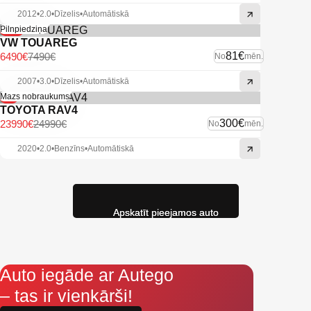
2012
•
2.0
•
Dīzelis
•
Automātiskā
-13%
Pilnpiedziņa
VW TOUAREG
81€
6490€
7490€
No
mēn.
2007
•
3.0
•
Dīzelis
•
Automātiskā
-4%
Mazs nobraukums
TOYOTA RAV4
300€
23990€
24990€
No
mēn.
2020
•
2.0
•
Benzīns
•
Automātiskā
Apskatīt pieejamos auto
Auto iegāde ar Autego
– tas ir vienkārši!