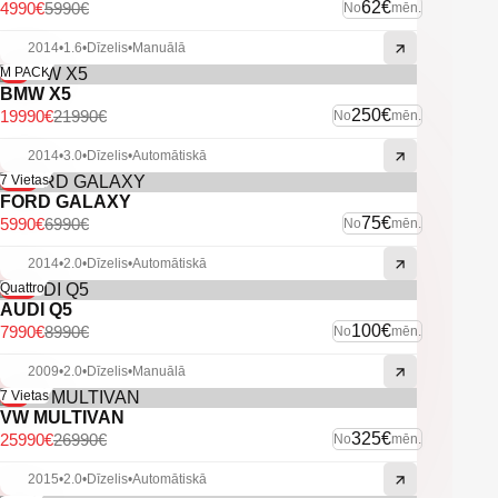
62€
4990€
5990€
No
mēn.
-U.C. ekstras.
2014
•
1.6
•
Dīzelis
•
Manuālā
-9%
M PACK
BMW X5
250€
19990€
21990€
No
mēn.
2014
•
3.0
•
Dīzelis
•
Automātiskā
-14%
7 Vietas
FORD GALAXY
75€
5990€
6990€
No
mēn.
2014
•
2.0
•
Dīzelis
•
Automātiskā
-11%
Quattro
AUDI Q5
100€
7990€
8990€
No
mēn.
2009
•
2.0
•
Dīzelis
•
Manuālā
-4%
7 Vietas
VW MULTIVAN
325€
25990€
26990€
No
mēn.
2015
•
2.0
•
Dīzelis
•
Automātiskā