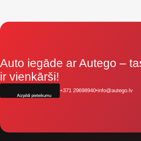
Auto iegāde ar Autego
– ta
ir vienkārši!
+371 29698940
•
info@autego.lv
Aizpildi pieteikumu