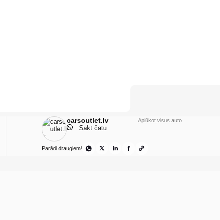
carsoutlet.lv
Aplūkot visus auto
Sākt čatu
Parādi draugiem!