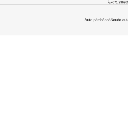
+371 29698
Auto pārdošanā
Nauda aut