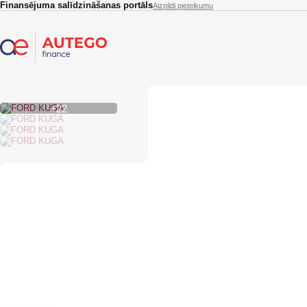
Skip to main content
Finansējuma salīdzināšanas portāls
Aizpildi pieteikumu
+22