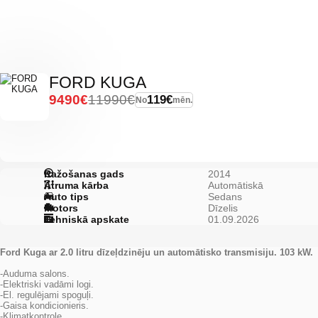
FORD KUGA
9490€
11990€
119€
No
mēn.
Ražošanas gads
2014
Ātruma kārba
Automātiskā
Auto tips
Sedans
Motors
Dīzelis
Tehniskā apskate
01.09.2026
Ford Kuga ar 2.0 litru dīzeļdzinēju un automātisko transmisiju. 103 kW.
-Auduma salons.
-Elektriski vadāmi logi.
-El. regulējami spoguļi.
-Gaisa kondicionieris.
-Klimatkontrole.