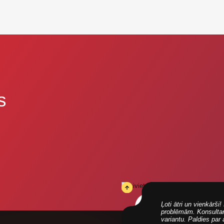
s
Ļoti ātri un vienkārš
problēmām. Konsultanti
variantu. Paldies par