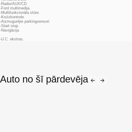
-Radio/AUX/CD.
-Ford multimedija.
-Multifunkcionāla stūre.
-Kruīzkontrole.
-Aizmugurējie parkingsensori.
-Start stop.
-Navigācija.
-U.C. ekstras.
Auto no šī pārdevēja