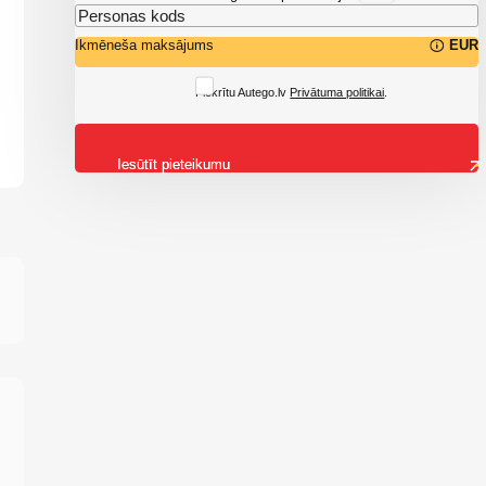
Ikmēneša maksājums
EUR
Piekrītu Autego.lv
Privātuma politikai
.
Iesūtīt pieteikumu