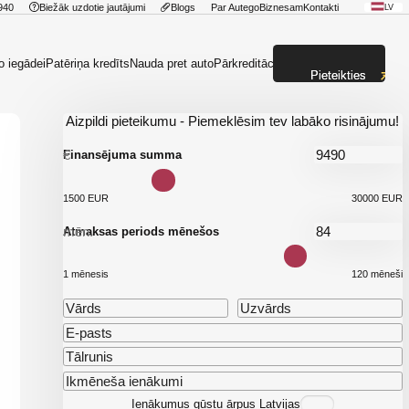
940
Biežāk uzdotie jautājumi
Blogs
Par Autego
Biznesam
Kontakti
LV
o iegādei
Patēriņa kredīts
Nauda pret auto
Pārkreditācija
Pieteikties
Aizpildi pieteikumu - Piemeklēsim tev labāko risinājumu!
€
Finansējuma summa
1500 EUR
30000 EUR
mēn.
Atmaksas periods mēnešos
1 mēnesis
120 mēneši
Ienākumus gūstu ārpus Latvijas