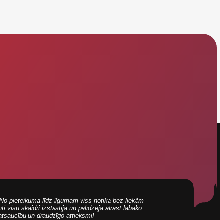
i! No pieteikuma līdz līgumam viss notika bez liekām
 visu skaidri izstāstīja un palīdzēja atrast labāko
 atsaucību un draudzīgo attieksmi!