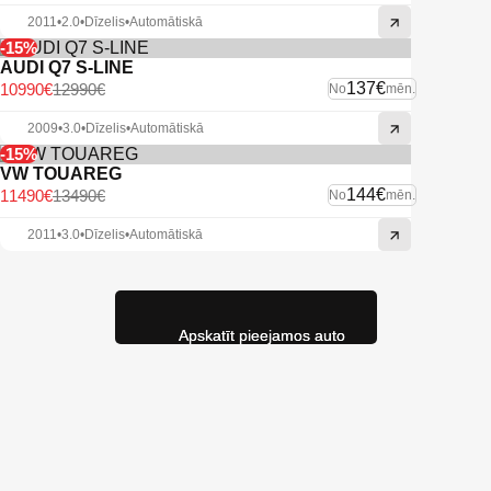
2011
•
2.0
•
Dīzelis
•
Automātiskā
-15%
AUDI Q7 S-LINE
137€
10990€
12990€
No
mēn.
2009
•
3.0
•
Dīzelis
•
Automātiskā
-15%
VW TOUAREG
144€
11490€
13490€
No
mēn.
2011
•
3.0
•
Dīzelis
•
Automātiskā
Apskatīt pieejamos auto