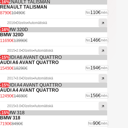
-16%
RENAULT TALISMAN
110€
8790€
10490€
No
mēn.
2016
•
Dīzelis
•
Automātiskā
-16%
BMW 320D
146€
11690€
13990€
No
mēn.
2015
•
2.0
•
Dīzelis
•
Automātiskā
-15%
AUDI A6 AVANT QUATTRO
194€
15490€
18290€
No
mēn.
2017
•
3.0
•
Dīzelis
•
Automātiskā
-15%
AUDI A4 AVANT QUATTRO
156€
12490€
14690€
No
mēn.
2015
•
3.0
•
Dīzelis
•
Automātiskā
-15%
BMW 318
90€
7190€
8490€
No
mēn.