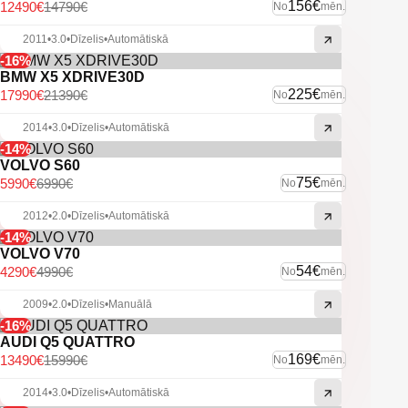
-Aizm. parkošanās sensori.
156€
12490€
14790€
No
mēn.
-Pr. parkošanās sensori.
-Automātiskās tuvās gaismas.
2011
•
3.0
•
Dīzelis
•
Automātiskā
-Miglas lukturi.
-16%
-Vieglmetāla diski.
BMW X5 XDRIVE30D
-Sakabes āķis.
225€
17990€
21390€
No
mēn.
-U.C. ekstras.
2014
•
3.0
•
Dīzelis
•
Automātiskā
-14%
VOLVO S60
75€
5990€
6990€
No
mēn.
2012
•
2.0
•
Dīzelis
•
Automātiskā
-14%
VOLVO V70
54€
4290€
4990€
No
mēn.
2009
•
2.0
•
Dīzelis
•
Manuālā
-16%
AUDI Q5 QUATTRO
169€
13490€
15990€
No
mēn.
2014
•
3.0
•
Dīzelis
•
Automātiskā