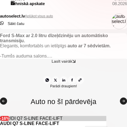
Tehniskā apskate
08.2026
autoselect.lv
Aplūkot visus auto
Sākt čatu
Ford S-Max ar 2.0 litru dīzeļdzinēju un automātisko
transmisiju.
Elegants, komfortabls un ietilpīgs
auto ar 7 sēdvietām.
-Tumšs auduma salons.
-Apsildāmas priekšējās sēdvietas.
Lasīt vairāk
-Apsildāms priekšējais vējstikls.
-El. regulējami, apsildāmi un nolokami spoguļi.
-El. vadāmi logi.
-Gaisa kondicionieris.
-2 zonu klimata kontrole.
Parādi draugiem!
-Lietus sensors.
-Kruīza kontrole.
Auto no šī pārdevēja
-Lietus sensors.
-Multistūre.
-Ford multimedia.
-Navigācija.
-16%
-Bluetooth savienojamība.
AUDI Q7 S-LINE FACE-LIFT