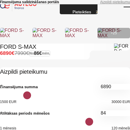
Skip to main content
Finansējuma salīdzināšanas portāls
Aizpildi pieteikumu
Pieteikties
T
+25
FORD S-MAX
6890€
7990€
86€
No
mēn.
Aizpildi pieteikumu
€
Finansējuma summa
1500 EUR
30000 EUR
mēn.
Atmaksas periods mēnešos
1 mēnesis
120 mēneši