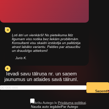
Ļoti ātri un vienkārši! No pieteikuma līdz
līgumam viss notika bez liekām problēmām.
Konsultanti visu skaidri izstāstīja un palīdzēja
atrast labāko variantu. Paldies par atsaucību
un draudzīgo attieksmi!
Juris K.
Ievadi savu tālruņa nr. un saņem
jaunumus un atlaides savā tālrunī.
Saņemt
Piekrītu Autego.lv
Privātuma politikai
.
Nauda auto iegādei
Par Autego