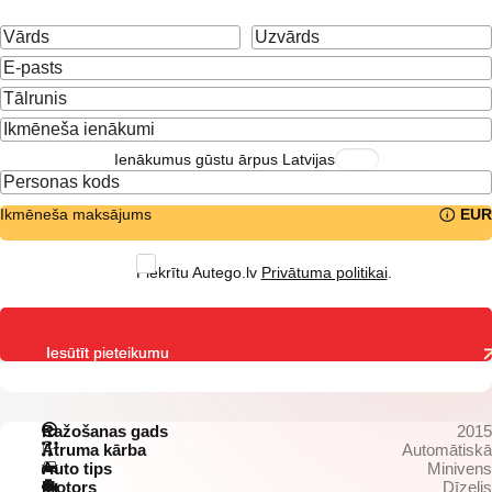
Ienākumus gūstu ārpus Latvijas
Ikmēneša maksājums
EUR
Piekrītu Autego.lv
Privātuma politikai
.
Iesūtīt pieteikumu
Ražošanas gads
2015
Ātruma kārba
Automātiskā
Auto tips
Minivens
Motors
Dīzelis