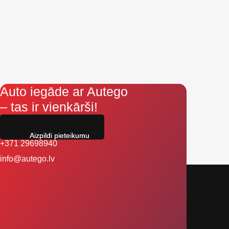
Auto iegāde ar Autego
– tas ir vienkārši!
Aizpildi pieteikumu
+371 29698940
info@autego.lv