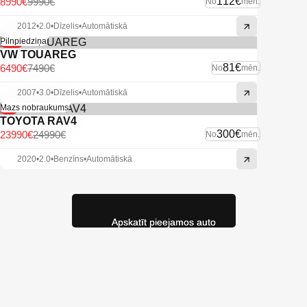
112€
8990€
9990€
No
mēn.
2012
•
2.0
•
Dīzelis
•
Automātiskā
-13%
Pilnpiedziņa
VW TOUAREG
81€
6490€
7490€
No
mēn.
2007
•
3.0
•
Dīzelis
•
Automātiskā
-4%
Mazs nobraukums
TOYOTA RAV4
300€
23990€
24990€
No
mēn.
2020
•
2.0
•
Benzīns
•
Automātiskā
Apskatīt pieejamos auto