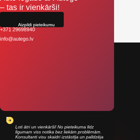
– tas ir vienkārši!
Aizpildi pieteikumu
+371 29698940
info@autego.lv
Ļoti ātri un vienkārši! No pieteikuma līdz
līgumam viss notika bez liekām problēmām.
Konsultanti visu skaidri izstāstīja un palīdzēja