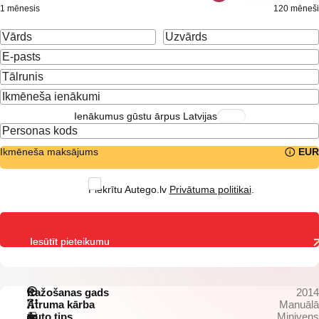
1 mēnesis
120 mēneši
Ienākumus gūstu ārpus Latvijas
Ikmēneša maksājums
EUR
Piekrītu Autego.lv
Privātuma politikai
.
Iesūtīt pieteikumu
Ražošanas gads
2014
Ātruma kārba
Manuālā
Auto tips
Minivens