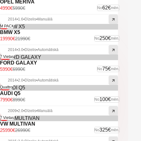
OPEL MERIVA
62€
4990€
5990€
No
mēn.
2014
•
1.6
•
Dīzelis
•
Manuālā
-9%
M PACK
BMW X5
250€
19990€
21990€
No
mēn.
2014
•
3.0
•
Dīzelis
•
Automātiskā
-14%
7 Vietas
FORD GALAXY
75€
5990€
6990€
No
mēn.
2014
•
2.0
•
Dīzelis
•
Automātiskā
-11%
Quattro
AUDI Q5
100€
7990€
8990€
No
mēn.
2009
•
2.0
•
Dīzelis
•
Manuālā
-4%
7 Vietas
VW MULTIVAN
325€
25990€
26990€
No
mēn.