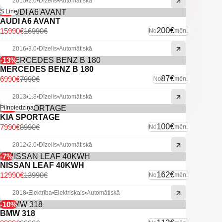
2015
•
2.0
•
Dīzelis
•
Automātiskā
-6%
S Line
AUDI A6 AVANT
200€
15990€
16990€
No
mēn.
2016
•
3.0
•
Dīzelis
•
Automātiskā
-13%
MERCEDES BENZ B 180
87€
6990€
7990€
No
mēn.
2013
•
1.8
•
Dīzelis
•
Automātiskā
-11%
Pilnpiedziņa
KIA SPORTAGE
100€
7990€
8990€
No
mēn.
2012
•
2.0
•
Dīzelis
•
Automātiskā
-7%
NISSAN LEAF 40KWH
162€
12990€
13990€
No
mēn.
2018
•
Elektrība
•
Elektriskais
•
Automātiskā
-10%
BMW 318