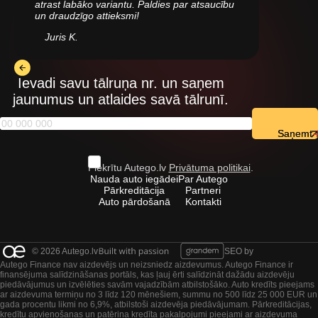
atrast labāko variantu. Paldies par atsaucību
un draudzīgo attieksmi!
Juris K.
Ievadi savu tālruņa nr. un saņem
jaunumus un atlaides savā tālrunī.
Saņemt
Piekrītu Autego.lv
Privātuma politikai
.
Nauda auto iegādei
Par Autego
Pārkreditācija
Partneri
Auto pārdošanā
Kontakti
© 2026 Autego.lv
SEO by
Autego Finance nav aizdevējs un neizsniedz aizdevumus. Autego Finance ir
finansējuma salīdzināšanas portāls, kas ļauj ērti salīdzināt dažādu aizdevēju
piedāvājumus un izvēlēties savām vajadzībām atbilstošāko. Auto kredīts pieejams
ar aizdevuma termiņu no 3 līdz 120 mēnešiem, summu no 500 līdz 25 000 EUR un
gada procentu likmi no 6,9%, atbilstoši aizdevēja piedāvājumam. Pārkreditācijas,
kredītu apvienošanas un patēriņa kredīta pakalpojumi pieejami ar aizdevuma