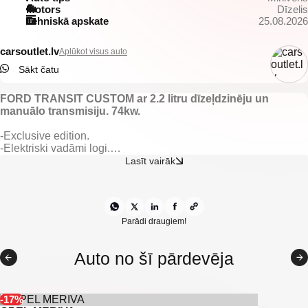
Motors
Dīzelis
Tehniskā apskate
25.08.2026
carsoutlet.lv
Aplūkot visus auto
Sākt čatu
FORD TRANSIT CUSTOM ar 2.2 litru dīzeļdzinēju un
manuālo transmisiju. 74kw.
-Exclusive edition.
-Elektriski vadāmi logi.
-El. regulējami spoguļi.
Lasīt vairāk
-Gaisa kondicionieris.
-Tonēti logi.
-Parkošanas sensori.
-Klimatkontrole.
-Lietie diski ar labām riepām.
Parādi draugiem!
-Centrālā atslēga.
-8 Sedvietas.
Auto no šī pārdevēja
-U.C. ekstras.
-17%