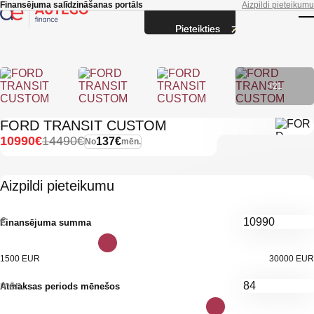
Skip to main content
Finansējuma salīdzināšanas portāls
Aizpildi pieteikumu
Pieteikties
T
+21
FORD TRANSIT CUSTOM
10990€
14490€
137€
No
mēn.
Aizpildi pieteikumu
€
Finansējuma summa
1500 EUR
30000 EUR
mēn.
Atmaksas periods mēnešos