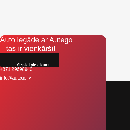
Auto iegāde ar Autego
– tas ir vienkārši!
Aizpildi pieteikumu
+371 29698940
info@autego.lv