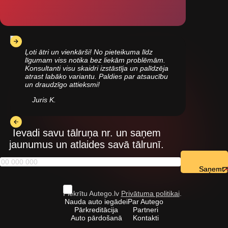
Ļoti ātri un vienkārši! No pieteikuma līdz
līgumam viss notika bez liekām problēmām.
Konsultanti visu skaidri izstāstīja un palīdzēja
atrast labāko variantu. Paldies par atsaucību
un draudzīgo attieksmi!
Juris K.
Ievadi savu tālruņa nr. un saņem
jaunumus un atlaides savā tālrunī.
Saņemt
Piekrītu Autego.lv
Privātuma politikai
.
Nauda auto iegādei
Par Autego
Pārkreditācija
Partneri
Auto pārdošanā
Kontakti