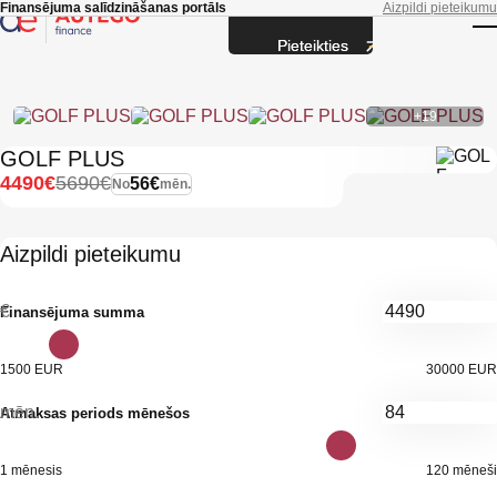
Skip to main content
Finansējuma salīdzināšanas portāls
Aizpildi pieteikumu
Pieteikties
T
+19
GOLF PLUS
4490€
5690€
56€
No
mēn.
Aizpildi pieteikumu
€
Finansējuma summa
1500 EUR
30000 EUR
mēn.
Atmaksas periods mēnešos
1 mēnesis
120 mēneši