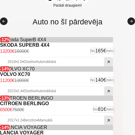
Parādi draugiem!
Auto no šī pārdevēja
-12%
ŠKODA SUPERB 4X4
165€
13200€
15000€
No
mēn.
2018
•
2.0
•
Dīzelis
•
Automātiskā
-14%
VOLVO XC70
140€
11200€
13000€
No
mēn.
2015
•
2.4
•
Dīzelis
•
Automātiskā
-13%
CITROEN BERLINGO
81€
6500€
7500€
No
mēn.
2017
•
1.2
•
Benzīns
•
Manuālā
-14%
LANCIA VOYAGER