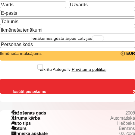
Ienākumus gūstu ārpus Latvijas
Ikmēneša maksājums
EUR
Piekrītu Autego.lv
Privātuma politikai
.
Iesūtīt pieteikumu
Ražošanas gads
2009
Ātruma kārba
Automātiskā
Auto tips
Hečbeks
Motors
Benzīns
Tehniskā apskate
02.2026