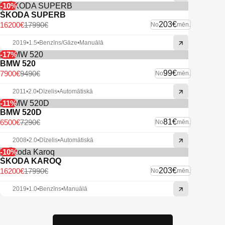
-10%
ŠKODA SUPERB
203€
16200€
17990€
No
mēn.
2019
•
1.5
•
Benzīns/Gāze
•
Manuālā
-17%
BMW 520
99€
7900€
9490€
No
mēn.
2011
•
2.0
•
Dīzelis
•
Automātiskā
-11%
BMW 520D
81€
6500€
7290€
No
mēn.
2008
•
2.0
•
Dīzelis
•
Automātiskā
-10%
ŠKODA KAROQ
203€
16200€
17990€
No
mēn.
2019
•
1.0
•
Benzīns
•
Manuālā