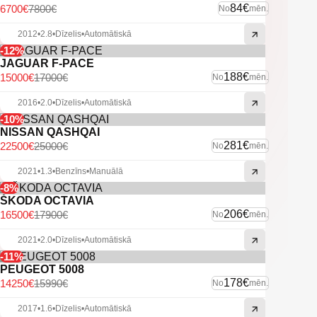
84€
6700€
7800€
No
mēn.
2012
•
2.8
•
Dīzelis
•
Automātiskā
-12%
JAGUAR F-PACE
188€
15000€
17000€
No
mēn.
2016
•
2.0
•
Dīzelis
•
Automātiskā
-10%
NISSAN QASHQAI
281€
22500€
25000€
No
mēn.
2021
•
1.3
•
Benzīns
•
Manuālā
-8%
ŠKODA OCTAVIA
206€
16500€
17900€
No
mēn.
2021
•
2.0
•
Dīzelis
•
Automātiskā
-11%
PEUGEOT 5008
178€
14250€
15990€
No
mēn.
2017
•
1.6
•
Dīzelis
•
Automātiskā