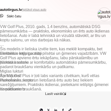
autotirgus.lv
Aplūkot visus auto
Sākt čatu
VW Golf Plus, 2010. gads, 1.4 benzīns, automātiskā DSG
pārnesumkārba — praktisks, ekonomisks un ērts auto ikdienas
lietošanai. Auto ir labā tehniskā un vizuālā stāvoklī, ar tīru un
koptu salonu, un viss darbojas kā nākas.
Šis modelis ir lieliska izvēle tiem, kas meklē kompaktu, bet
vienlaikus ietilpīgu auto pilsētai un ģimenes vajadzībām. VW
Elektriskie logu pacēlāji
Golf Plus apvieno ērtu iekāpšanu, labu pārskatāmību un
praktisku salonu ar komfortablu automātisko pārnesumkārbu,
Klimata kontrole
padarot braukšanu vienkāršu un patīkamu.
Miglas lukturi
Šis VW Golf Plus ir ļoti labs variants cilvēkam, kurš vēlas
Parkošanās sensori
ekonomisku, koptu un lietošanā ērtu auto bez liekiem
sarežģījumiem. Praktisks ikdienai, pietiekami ietilpīgs ģimenei
Kondicionieris
un patīkams braukšanā.
Lasīt vairāk
Citas ekstras