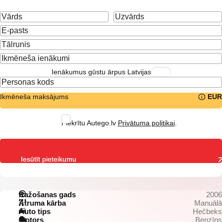
Ienākumus gūstu ārpus Latvijas
Ikmēneša maksājums
EUR
Piekrītu Autego.lv
Privātuma politikai
.
Iesūtīt pieteikumu
Ražošanas gads
2006
Ātruma kārba
Manuālā
Auto tips
Hečbeks
Motors
Benzīns