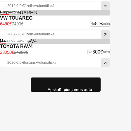
2012
•
2.0
•
Dīzelis
•
Automātiskā
-13%
Pilnpiedziņa
VW TOUAREG
81€
6490€
7490€
No
mēn.
2007
•
3.0
•
Dīzelis
•
Automātiskā
-4%
Mazs nobraukums
TOYOTA RAV4
300€
23990€
24990€
No
mēn.
2020
•
2.0
•
Benzīns
•
Automātiskā
Apskatīt pieejamos auto