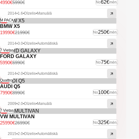
62€
4990€
5990€
No
mēn.
2014
•
1.6
•
Dīzelis
•
Manuālā
-9%
M PACK
BMW X5
250€
19990€
21990€
No
mēn.
2014
•
3.0
•
Dīzelis
•
Automātiskā
-14%
7 Vietas
FORD GALAXY
75€
5990€
6990€
No
mēn.
2014
•
2.0
•
Dīzelis
•
Automātiskā
-11%
Quattro
AUDI Q5
100€
7990€
8990€
No
mēn.
2009
•
2.0
•
Dīzelis
•
Manuālā
-4%
7 Vietas
VW MULTIVAN
325€
25990€
26990€
No
mēn.
2015
•
2.0
•
Dīzelis
•
Automātiskā