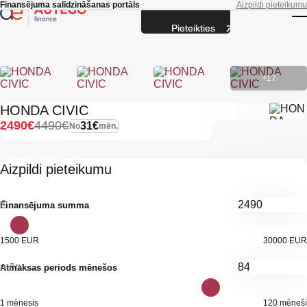
Skip to main content
Finansējuma salīdzināšanas portāls
Aizpildi pieteikumu
Pieteikties
T
+17
HONDA CIVIC
2490€
4490€
31€
No
mēn.
Aizpildi pieteikumu
€
Finansējuma summa
1500 EUR
30000 EUR
mēn.
Atmaksas periods mēnešos
1 mēnesis
120 mēneši