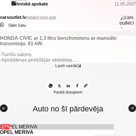
Tehniskā apskate
11.05.2027
carsoutlet.lv
Aplūkot visus auto
Sākt čatu
HONDA CIVIC ar 1.3 litru benzīnmotoru ar manuālo
transmisiju. 61 kW.
-Tumšs salons.
-Apsildāmas priekšējās sēdvietas.
-Elektriski vadāmi logi.
Lasīt vairāk
-Elektriski regulējami spoguļi.
-Gaisa kondicionieris.
-Klimatkontrole.
-Multifunkcionāla stūre.
-IsoFix sēdeklīšu stiprinājumi.
Parādi draugiem!
-U.C Ekstras
Auto no šī pārdevēja
-17%
OPEL MERIVA