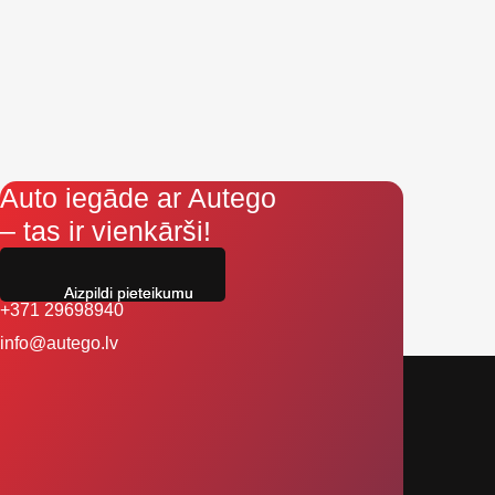
Auto iegāde ar Autego
– tas ir vienkārši!
Aizpildi pieteikumu
+371 29698940
info@autego.lv