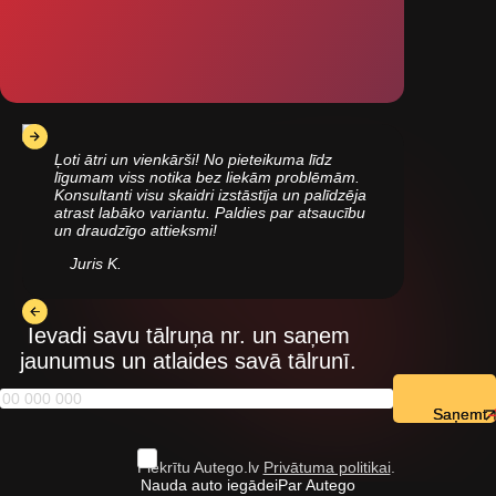
Ļoti ātri un vienkārši! No pieteikuma līdz
līgumam viss notika bez liekām problēmām.
Konsultanti visu skaidri izstāstīja un palīdzēja
atrast labāko variantu. Paldies par atsaucību
un draudzīgo attieksmi!
Juris K.
Ievadi savu tālruņa nr. un saņem
jaunumus un atlaides savā tālrunī.
Saņemt
Piekrītu Autego.lv
Privātuma politikai
.
Nauda auto iegādei
Par Autego