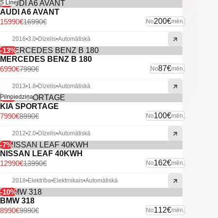
-6%
S Line
AUDI A6 AVANT
200€
15990€
16990€
No
mēn.
2016
•
3.0
•
Dīzelis
•
Automātiskā
-13%
MERCEDES BENZ B 180
87€
6990€
7990€
No
mēn.
2013
•
1.8
•
Dīzelis
•
Automātiskā
-11%
Pilnpiedziņa
KIA SPORTAGE
100€
7990€
8990€
No
mēn.
2012
•
2.0
•
Dīzelis
•
Automātiskā
-7%
NISSAN LEAF 40KWH
162€
12990€
13990€
No
mēn.
2018
•
Elektrība
•
Elektriskais
•
Automātiskā
-10%
BMW 318
112€
8990€
9990€
No
mēn.