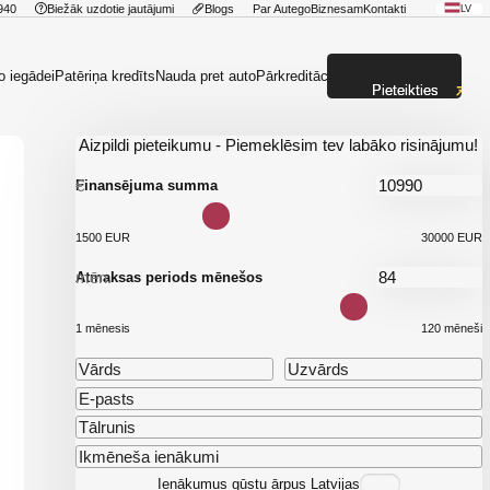
940
Biežāk uzdotie jautājumi
Blogs
Par Autego
Biznesam
Kontakti
LV
o iegādei
Patēriņa kredīts
Nauda pret auto
Pārkreditācija
Pieteikties
Aizpildi pieteikumu - Piemeklēsim tev labāko risinājumu!
€
Finansējuma summa
1500 EUR
30000 EUR
mēn.
Atmaksas periods mēnešos
1 mēnesis
120 mēneši
Ienākumus gūstu ārpus Latvijas