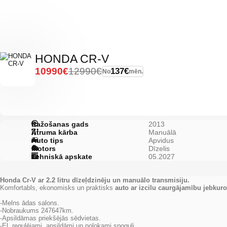
HONDA CR-V
10990€
12990€
137€
No
mēn.
Ražošanas gads
2013
Ātruma kārba
Manuālā
Auto tips
Apvidus
Motors
Dīzelis
Tehniskā apskate
05.2027
Honda Cr-V ar 2.2 litru dīzeļdzinēju un manuālo transmisiju.
Komfortabls, ekonomisks un praktisks
auto ar izcilu caurgājamību jebkuro
-Melns ādas salons.
-Nobraukums 247647km.
-Apsildāmas priekšējās sēdvietas.
-El. regulējami, apsildāmi un nolokami spoguļi.