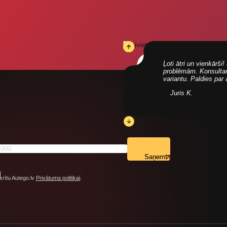
Ļoti ātri un vienkārš
problēmām. Konsultanti
variantu. Paldies par
Juris K.
Saņemt
krītu Autego.lv
Privātuma politikai
.