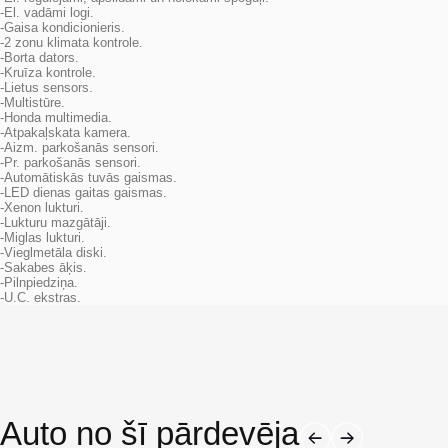
-El. vadāmi logi.
-Gaisa kondicionieris.
-2 zonu klimata kontrole.
-Borta dators.
-Kruīza kontrole.
-Lietus sensors.
-Multistūre.
-Honda multimedia.
-Atpakaļskata kamera.
-Aizm. parkošanās sensori.
-Pr. parkošanās sensori.
-Automātiskās tuvās gaismas.
-LED dienas gaitas gaismas.
-Xenon lukturi.
-Lukturu mazgātāji.
-Miglas lukturi.
-Vieglmetāla diski.
-Sakabes āķis.
-Pilnpiedziņa.
-U.C. ekstras.
Auto no šī pārdevēja