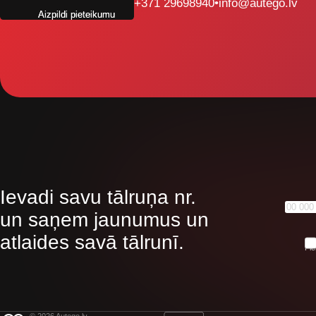
+371 29698940
•
info@autego.lv
Aizpildi pieteikumu
Ievadi savu tālruņa nr.
un saņem jaunumus un
atlaides savā tālrunī.
Pie