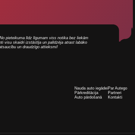
i! No pieteikuma līdz līgumam viss notika bez liekām
 visu skaidri izstāstīja un palīdzēja atrast labāko
 atsaucību un draudzīgo attieksmi!
Nauda auto iegādei
Par Autego
Pārkreditācija
Partneri
Auto pārdošanā
Kontakti