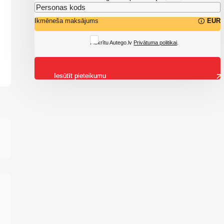
Ikmēneša maksājums
EUR
Piekrītu Autego.lv
Privātuma politikai
.
Iesūtīt pieteikumu