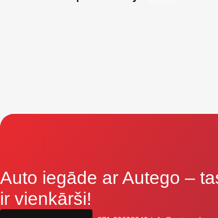
Auto iegāde ar Autego
– ta
ir vienkārši!