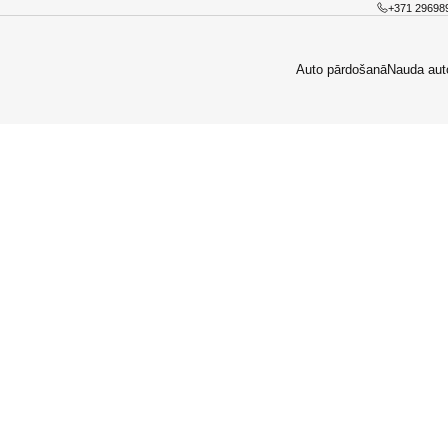
+371 29698
Auto pārdošanā
Nauda aut