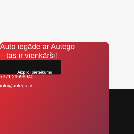
Auto iegāde ar Autego
– tas ir vienkārši!
Aizpildi pieteikumu
+371 29698940
info@autego.lv