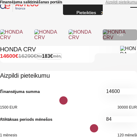
Skip to main content
Finansējuma salīdzināšanas portāls
Aizpildi pieteikumu
Pieteikties
T
+35
HONDA CRV
14600€
16290€
183€
No
mēn.
Aizpildi pieteikumu
€
Finansējuma summa
1500 EUR
30000 EUR
mēn.
Atmaksas periods mēnešos
1 mēnesis
120 mēneši