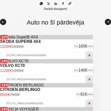
Visas opcijas darbojas
Skaista virsbūves krāsa ar pērles efektu
Parādi draugiem!
Oriģinālie diski ar labām riepām
Auto no šī pārdevēja
Vidējais degvielas patēriņš ap 6 l/100 km
Auto pārbaudīts servisā
-12%
ŠKODA SUPERB 4X4
Pilnībā sagatavots jaunajam īpašniekam
165€
13200€
15000€
No
mēn.
2018
•
2.0
•
Dīzelis
•
Automātiskā
-14%
VOLVO XC70
140€
11200€
13000€
No
mēn.
2015
•
2.4
•
Dīzelis
•
Automātiskā
-13%
CITROEN BERLINGO
81€
6500€
7500€
No
mēn.
2017
•
1.2
•
Benzīns
•
Manuālā
-14%