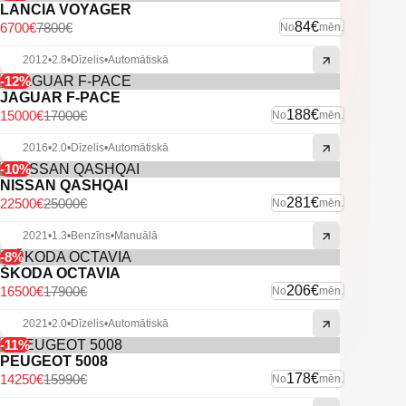
LANCIA VOYAGER
84€
6700€
7800€
No
mēn.
2012
•
2.8
•
Dīzelis
•
Automātiskā
-12%
JAGUAR F-PACE
188€
15000€
17000€
No
mēn.
2016
•
2.0
•
Dīzelis
•
Automātiskā
-10%
NISSAN QASHQAI
281€
22500€
25000€
No
mēn.
2021
•
1.3
•
Benzīns
•
Manuālā
-8%
ŠKODA OCTAVIA
206€
16500€
17900€
No
mēn.
2021
•
2.0
•
Dīzelis
•
Automātiskā
-11%
PEUGEOT 5008
178€
14250€
15990€
No
mēn.