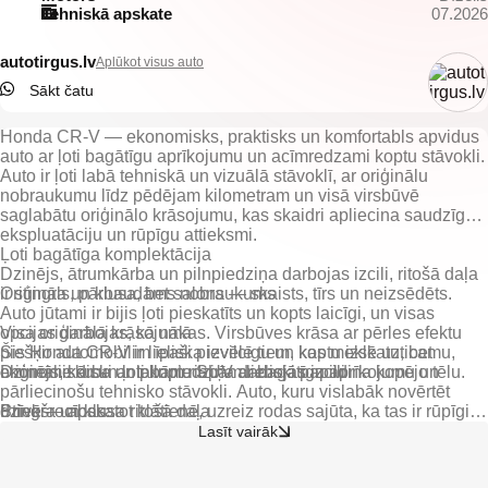
Tehniskā apskate
07.2026
autotirgus.lv
Aplūkot visus auto
Sākt čatu
Honda CR-V — ekonomisks, praktisks un komfortabls apvidus
auto ar ļoti bagātīgu aprīkojumu un acīmredzami koptu stāvokli.
Auto ir ļoti labā tehniskā un vizuālā stāvoklī, ar oriģinālu
nobraukumu līdz pēdējam kilometram un visā virsbūvē
saglabātu oriģinālo krāsojumu, kas skaidri apliecina saudzīgu
ekspluatāciju un rūpīgu attieksmi.
Ļoti bagātīga komplektācija
Dzinējs, ātrumkārba un pilnpiedziņa darbojas izcili, ritošā daļa
ir stingra un klusa, bet salons — skaists, tīrs un neizsēdēts.
Oriģināls, pārbaudāms nobraukums
Auto jūtami ir bijis ļoti pieskatīts un kopts laicīgi, un visas
opcijas darbojas, kā nākas. Virsbūves krāsa ar pērles efektu
Visa oriģinālā krāsojumā
piešķir automobilim īpaši pievilcīgu un koptu izskatu, bet
Šis Honda CR-V ir lieliska izvēle tiem, kas meklē uzticamu,
oriģinālie diski ar labām riepām lieliski papildina kopējo tēlu.
Dzinējs, kārba un pilnpiedziņa darbojas izcili
ekonomisku un ļoti koptu SUV ar bagātīgu aprīkojumu un
pārliecinošu tehnisko stāvokli. Auto, kuru vislabāk novērtēt
Stingra un klusa ritošā daļa
dzīvē — apskatot klātienē, uzreiz rodas sajūta, ka tas ir rūpīgi
uzturēts un gatavs kalpot ilgi.
Lasīt vairāk
Skaists ādas salons bez nolietojuma pazīmēm