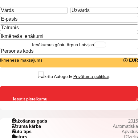
Ienākumus gūstu ārpus Latvijas
Ikmēneša maksājums
EUR
Piekrītu Autego.lv
Privātuma politikai
.
Iesūtīt pieteikumu
Ražošanas gads
2015
Ātruma kārba
Automātiskā
Auto tips
Apvidus
Motors
Dīzelis