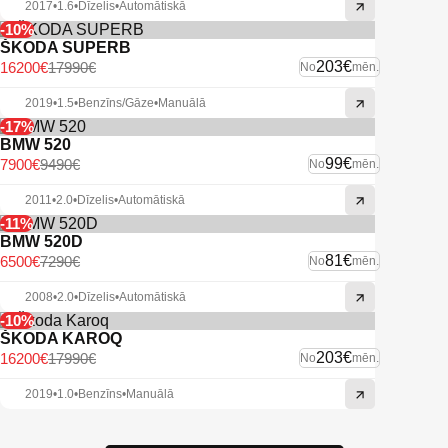
2017
•
1.6
•
Dīzelis
•
Automātiskā
-10%
ŠKODA SUPERB
203€
16200€
17990€
No
mēn.
2019
•
1.5
•
Benzīns/Gāze
•
Manuālā
-17%
BMW 520
99€
7900€
9490€
No
mēn.
2011
•
2.0
•
Dīzelis
•
Automātiskā
-11%
BMW 520D
81€
6500€
7290€
No
mēn.
2008
•
2.0
•
Dīzelis
•
Automātiskā
-10%
ŠKODA KAROQ
203€
16200€
17990€
No
mēn.
2019
•
1.0
•
Benzīns
•
Manuālā