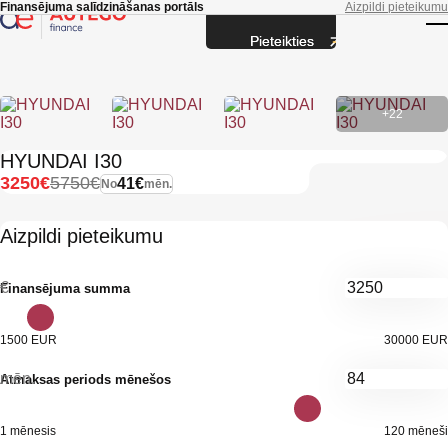
Skip to main content
Finansējuma salīdzināšanas portāls
Aizpildi pieteikumu
Pieteikties
T
+22
HYUNDAI I30
3250€
5750€
41€
No
mēn.
Aizpildi pieteikumu
€
Finansējuma summa
1500 EUR
30000 EUR
mēn.
Atmaksas periods mēnešos
1 mēnesis
120 mēneši