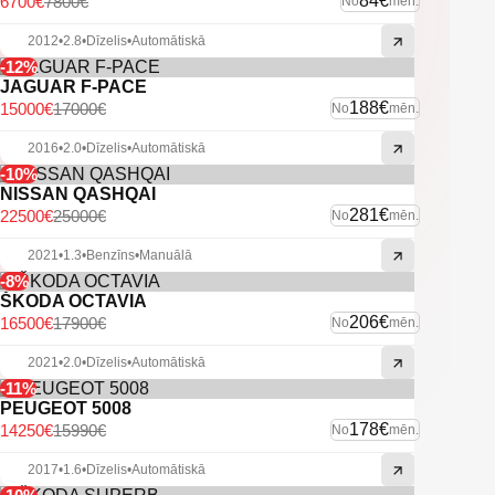
84€
6700€
7800€
No
mēn.
2012
•
2.8
•
Dīzelis
•
Automātiskā
-12%
JAGUAR F-PACE
188€
15000€
17000€
No
mēn.
2016
•
2.0
•
Dīzelis
•
Automātiskā
-10%
NISSAN QASHQAI
281€
22500€
25000€
No
mēn.
2021
•
1.3
•
Benzīns
•
Manuālā
-8%
ŠKODA OCTAVIA
206€
16500€
17900€
No
mēn.
2021
•
2.0
•
Dīzelis
•
Automātiskā
-11%
PEUGEOT 5008
178€
14250€
15990€
No
mēn.
2017
•
1.6
•
Dīzelis
•
Automātiskā