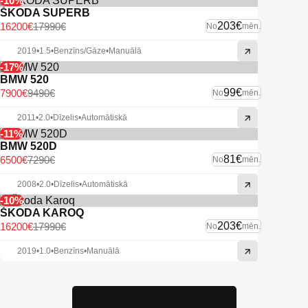
-10%
ŠKODA SUPERB
203€
16200€
17990€
No
mēn.
2019
•
1.5
•
Benzīns/Gāze
•
Manuālā
-17%
BMW 520
99€
7900€
9490€
No
mēn.
2011
•
2.0
•
Dīzelis
•
Automātiskā
-11%
BMW 520D
81€
6500€
7290€
No
mēn.
2008
•
2.0
•
Dīzelis
•
Automātiskā
-10%
ŠKODA KAROQ
203€
16200€
17990€
No
mēn.
2019
•
1.0
•
Benzīns
•
Manuālā
Apskatīt pieejamos auto