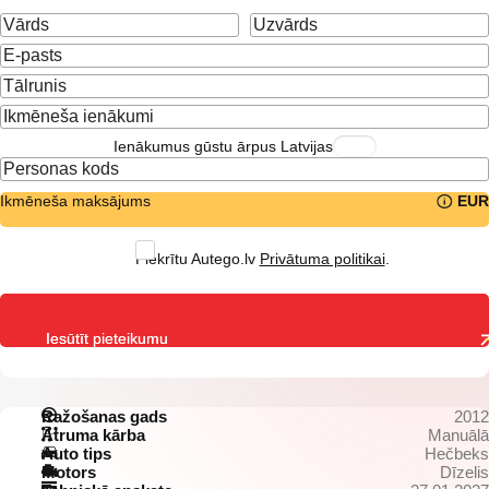
Ienākumus gūstu ārpus Latvijas
Ikmēneša maksājums
EUR
Piekrītu Autego.lv
Privātuma politikai
.
Iesūtīt pieteikumu
Ražošanas gads
2012
Ātruma kārba
Manuālā
Auto tips
Hečbeks
Motors
Dīzelis