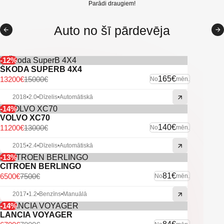
Parādi draugiem!
Auto no šī pārdevēja
-12%
ŠKODA SUPERB 4X4
165€
13200€
15000€
No
mēn.
2018
•
2.0
•
Dīzelis
•
Automātiskā
-14%
VOLVO XC70
140€
11200€
13000€
No
mēn.
2015
•
2.4
•
Dīzelis
•
Automātiskā
-13%
CITROEN BERLINGO
81€
6500€
7500€
No
mēn.
2017
•
1.2
•
Benzīns
•
Manuālā
-14%
LANCIA VOYAGER