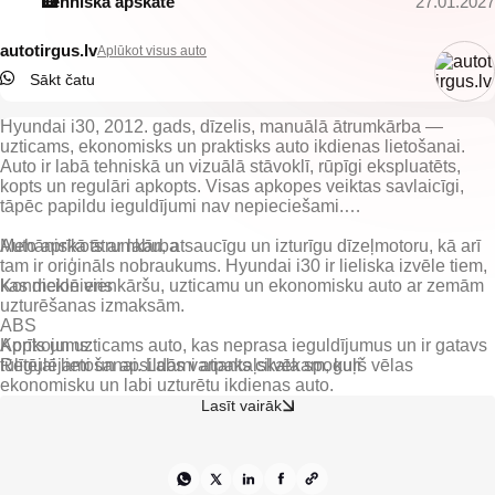
Tehniskā apskate
27.01.2027
autotirgus.lv
Aplūkot visus auto
Sākt čatu
Hyundai i30, 2012. gads, dīzelis, manuālā ātrumkārba —
uzticams, ekonomisks un praktisks auto ikdienas lietošanai.
Auto ir labā tehniskā un vizuālā stāvoklī, rūpīgi ekspluatēts,
kopts un regulāri apkopts. Visas apkopes veiktas savlaicīgi,
tāpēc papildu ieguldījumi nav nepieciešami.
Auto aprīkots ar labu, atsaucīgu un izturīgu dīzeļmotoru, kā arī
Mehāniskā ātrumkārba
tam ir oriģināls nobraukums. Hyundai i30 ir lieliska izvēle tiem,
kas meklē vienkāršu, uzticamu un ekonomisku auto ar zemām
Kondicionieris
uzturēšanas izmaksām.
ABS
Kopts un uzticams auto, kas neprasa ieguldījumus un ir gatavs
Regulējami un apsildāmi atpakaļskata spoguļi
tūlītējai lietošanai. Labs variants cilvēkam, kurš vēlas
ekonomisku un labi uzturētu ikdienas auto.
Regulējama, daudzfunkcionāla stūre
Lasīt vairāk
Citas ekstras