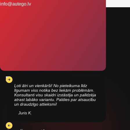
info@autego.lv
Ļoti ātri un vienkārši! No pieteikuma līdz
līgumam viss notika bez liekām problēmām.
Konsultanti visu skaidri izstāstīja un palīdzēja
atrast labāko variantu. Paldies par atsaucību
un draudzīgo attieksmi!
Juris K.