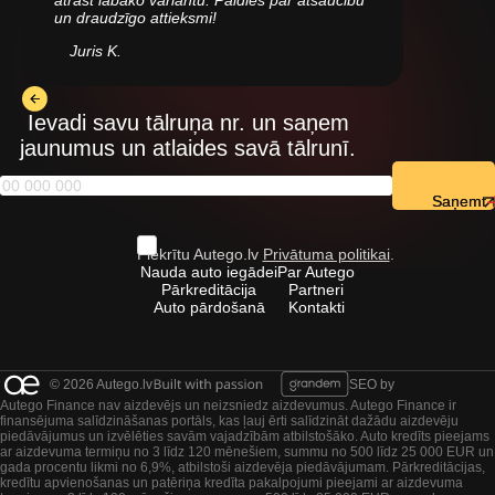
atrast labāko variantu. Paldies par atsaucību
un draudzīgo attieksmi!
Juris K.
Ievadi savu tālruņa nr. un saņem
jaunumus un atlaides savā tālrunī.
Saņemt
Piekrītu Autego.lv
Privātuma politikai
.
Nauda auto iegādei
Par Autego
Pārkreditācija
Partneri
Auto pārdošanā
Kontakti
© 2026 Autego.lv
SEO by
Autego Finance nav aizdevējs un neizsniedz aizdevumus. Autego Finance ir
finansējuma salīdzināšanas portāls, kas ļauj ērti salīdzināt dažādu aizdevēju
piedāvājumus un izvēlēties savām vajadzībām atbilstošāko. Auto kredīts pieejams
ar aizdevuma termiņu no 3 līdz 120 mēnešiem, summu no 500 līdz 25 000 EUR un
gada procentu likmi no 6,9%, atbilstoši aizdevēja piedāvājumam. Pārkreditācijas,
kredītu apvienošanas un patēriņa kredīta pakalpojumi pieejami ar aizdevuma