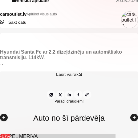
Tehniskā apskate
20.03.2026
carsoutlet.lv
Aplūkot visus auto
Sākt čatu
Hyundai Santa Fe ar 2.2 dīzeļdzinēju un automātisko
transmisiju. 114kW.
-El. regulējams melns ādas salons.
-Apsildāmas priekšējās sēdvietas.
Lasīt vairāk
-Vieglmetāla diski ar labām riepām.
-Elektriski vadāmi logi.
-Gaisa kondicionieris.
-Klimata kontrole.
-Multifunkcionāla stūre.
Parādi draugiem!
-Jumta šķērsstieņi.
-Kruīzkontrole.
Auto no šī pārdevēja
-Tonēti aizmugurējie logi.
-Jumta reliņi.
-Android multimedija.
-Atpakaļskata kamera.
-17%