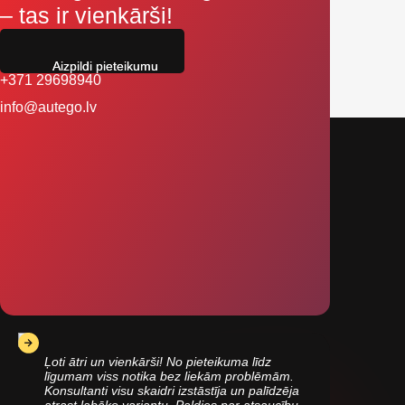
– tas ir vienkārši!
Aizpildi pieteikumu
+371 29698940
info@autego.lv
Ļoti ātri un vienkārši! No pieteikuma līdz
līgumam viss notika bez liekām problēmām.
Konsultanti visu skaidri izstāstīja un palīdzēja