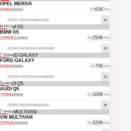
-Miglas lukturi.
OPEL MERIVA
62€
4990€
5990€
No
mēn.
-U.C. ekstras.
2014
•
1.6
•
Dīzelis
•
Manuālā
-9%
M PACK
BMW X5
250€
19990€
21990€
No
mēn.
2014
•
3.0
•
Dīzelis
•
Automātiskā
-14%
7 Vietas
FORD GALAXY
75€
5990€
6990€
No
mēn.
2014
•
2.0
•
Dīzelis
•
Automātiskā
-11%
Quattro
AUDI Q5
100€
7990€
8990€
No
mēn.
2009
•
2.0
•
Dīzelis
•
Manuālā
-4%
7 Vietas
VW MULTIVAN
325€
25990€
26990€
No
mēn.