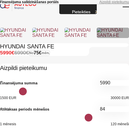
Skip to main content
Finansējuma salīdzināšanas portāls
Aizpildi pieteikumu
Pieteikties
T
+21
HYUNDAI SANTA FE
5990€
6990€
75€
No
mēn.
Aizpildi pieteikumu
€
Finansējuma summa
1500 EUR
30000 EUR
mēn.
Atmaksas periods mēnešos
1 mēnesis
120 mēneši