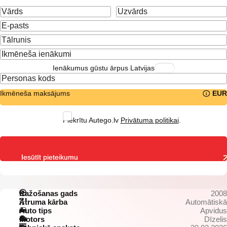
Ienākumus gūstu ārpus Latvijas
Ikmēneša maksājums
EUR
Piekrītu Autego.lv
Privātuma politikai
.
Iesūtīt pieteikumu
Ražošanas gads
2008
Ātruma kārba
Automātiskā
Auto tips
Apvidus
Motors
Dīzelis