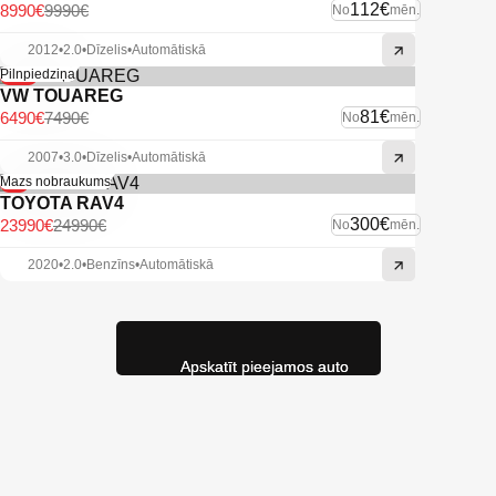
112€
8990€
9990€
No
mēn.
2012
•
2.0
•
Dīzelis
•
Automātiskā
-13%
Pilnpiedziņa
VW TOUAREG
81€
6490€
7490€
No
mēn.
2007
•
3.0
•
Dīzelis
•
Automātiskā
-4%
Mazs nobraukums
TOYOTA RAV4
300€
23990€
24990€
No
mēn.
2020
•
2.0
•
Benzīns
•
Automātiskā
Apskatīt pieejamos auto