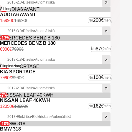
2015
•
2.0
•
Dīzelis
•
Automātiskā
-6%
S Line
AUDI A6 AVANT
200€
15990€
16990€
No
mēn.
2016
•
3.0
•
Dīzelis
•
Automātiskā
-13%
MERCEDES BENZ B 180
87€
6990€
7990€
No
mēn.
2013
•
1.8
•
Dīzelis
•
Automātiskā
-11%
Pilnpiedziņa
KIA SPORTAGE
100€
7990€
8990€
No
mēn.
2012
•
2.0
•
Dīzelis
•
Automātiskā
-7%
NISSAN LEAF 40KWH
162€
12990€
13990€
No
mēn.
2018
•
Elektrība
•
Elektriskais
•
Automātiskā
-10%
BMW 318