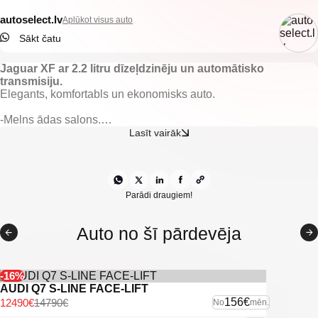
autoselect.lv
Aplūkot visus auto
Sākt čatu
Jaguar XF ar 2.2 litru dīzeļdzinēju un automātisko
transmisiju.
Elegants, komfortabls un ekonomisks auto.
-Melns ādas salons.
-Nobraukums 278910km.
Lasīt vairāk
-El. regulējamas un apsildāmas priekšējās sēdvietas ar atmiņu.
-El. regulējami, apsildāmi un nolokami spoguļi.
-El. vadāmi logi.
-El. regulējama stūre ar atmiņu.
-Gaisa kondicionieris.
Parādi draugiem!
-2 zonu klimata kontrole.
-Borta dators.
Auto no šī pārdevēja
-Kruīza kontrole.
-Keyless go.
-Start/stop sistēma.
-Komforta piekļuve.
-16%
-Lietus sensors.
AUDI Q7 S-LINE FACE-LIFT
-Multistūre.
156€
12490€
14790€
No
mēn.
-F1 tipa ātruma pārslēgi.