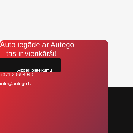
Auto iegāde ar Autego
– tas ir vienkārši!
Aizpildi pieteikumu
+371 29698940
info@autego.lv