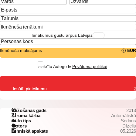
Ienākumus gūstu ārpus Latvijas
Ikmēneša maksājums
EUR
Piekrītu Autego.lv
Privātuma politikai
.
Iesūtīt pieteikumu
Ražošanas gads
2013
Ātruma kārba
Automātiskā
Auto tips
Sedans
Motors
Dīzelis
Tehniskā apskate
05.2026