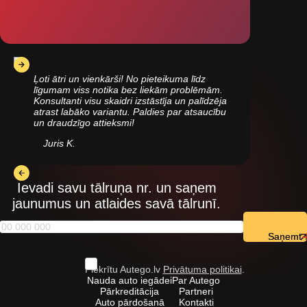
Ļoti ātri un vienkārši! No pieteikuma līdz
līgumam viss notika bez liekām problēmām.
Konsultanti visu skaidri izstāstīja un palīdzēja
atrast labāko variantu. Paldies par atsaucību
un draudzīgo attieksmi!
Juris K.
Ievadi savu tālruņa nr. un saņem
jaunumus un atlaides savā tālrunī.
Saņemt
Piekrītu Autego.lv
Privātuma politikai
.
Nauda auto iegādei
Par Autego
Pārkreditācija
Partneri
Auto pārdošanā
Kontakti