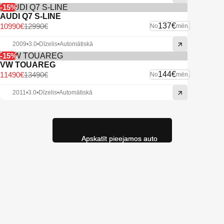
-15%
AUDI Q7 S-LINE
137€
10990€
12990€
No
mēn.
2009
•
3.0
•
Dīzelis
•
Automātiskā
-15%
VW TOUAREG
144€
11490€
13490€
No
mēn.
2011
•
3.0
•
Dīzelis
•
Automātiskā
Apskatīt pieejamos auto