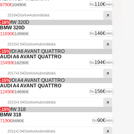
110€
8790€
10490€
No
mēn.
2016
•
Dīzelis
•
Automātiskā
-16%
BMW 320D
146€
11690€
13990€
No
mēn.
2015
•
2.0
•
Dīzelis
•
Automātiskā
-15%
AUDI A6 AVANT QUATTRO
194€
15490€
18290€
No
mēn.
2017
•
3.0
•
Dīzelis
•
Automātiskā
-15%
AUDI A4 AVANT QUATTRO
156€
12490€
14690€
No
mēn.
2015
•
3.0
•
Dīzelis
•
Automātiskā
-15%
BMW 318
90€
7190€
8490€
No
mēn.
2011
•
2.0
•
Dīzelis
•
Automātiskā