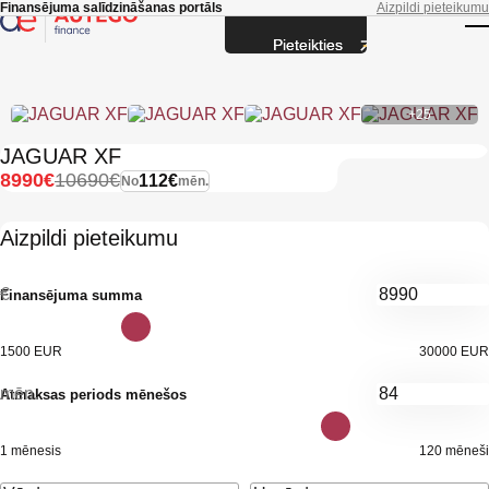
Skip to main content
Finansējuma salīdzināšanas portāls
Aizpildi pieteikumu
Pieteikties
T
+25
JAGUAR XF
8990€
10690€
112€
No
mēn.
Aizpildi pieteikumu
€
Finansējuma summa
1500 EUR
30000 EUR
mēn.
Atmaksas periods mēnešos
1 mēnesis
120 mēneši