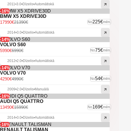
-Jaguar multimedia.
2011
•
3.0
•
Dīzelis
•
Automātiskā
-Navigācija.
-16%
-"Meridian" audiosistēma.
BMW X5 XDRIVE30D
-Bluetooth savienojamība.
225€
17990€
21390€
No
mēn.
-Atpakaļskata kamera.
-Aizm. parkošanās sensori.
2014
•
3.0
•
Dīzelis
•
Automātiskā
-Pr. parkošanās sensori.
-Automātiskās tuvās gaismas.
-14%
-LED dienas gaitas gaismas.
VOLVO S60
-Xenon lukturi.
75€
5990€
6990€
No
mēn.
-Lukturu mazgātāji.
-Vieglmetāla diski.
2012
•
2.0
•
Dīzelis
•
Automātiskā
-U.C. ekstras.
-14%
VOLVO V70
54€
4290€
4990€
No
mēn.
2009
•
2.0
•
Dīzelis
•
Manuālā
-16%
AUDI Q5 QUATTRO
169€
13490€
15990€
No
mēn.
2014
•
3.0
•
Dīzelis
•
Automātiskā
-16%
RENAULT TALISMAN