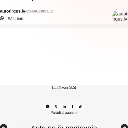
autotirgus.lv
Aplūkot visus auto
Sākt čatu
Lasīt vairāk
KIA Ceed 1.6 dīzelis, manuālā pārnesumkārba — komfortabls,
ekonomisks un ietilpīgs auto, kas lieliski piemērots gan
ikdienas braucieniem, gan garākiem pārbraucieniem. Šis
Parādi draugiem!
modelis apvieno zemas ekspluatācijas izmaksas, labu
komplektāciju un patīkamu braukšanas komfortu, padarot to par