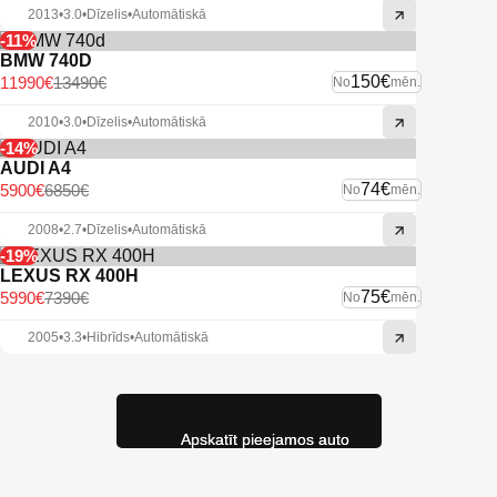
kompromisiem. Kopts salons, labs aprīkojums un praktisks
2013
•
3.0
•
Dīzelis
•
Automātiskā
raksturs padara to par pārliecinošu izvēli ikdienai.
-11%
BMW 740D
150€
11990€
13490€
No
mēn.
2010
•
3.0
•
Dīzelis
•
Automātiskā
-14%
AUDI A4
74€
5900€
6850€
No
mēn.
2008
•
2.7
•
Dīzelis
•
Automātiskā
-19%
LEXUS RX 400H
75€
5990€
7390€
No
mēn.
2005
•
3.3
•
Hibrīds
•
Automātiskā
Apskatīt pieejamos auto