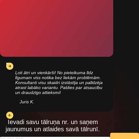
Ļoti ātri un vienkārši! No pieteikuma līdz
līgumam viss notika bez liekām problēmām.
Konsultanti visu skaidri izstāstīja un palīdzēja
atrast labāko variantu. Paldies par atsaucību
un draudzīgo attieksmi!
Juris K.
Ievadi savu tālruņa nr. un saņem
jaunumus un atlaides savā tālrunī.