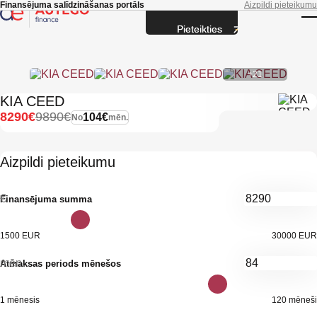
Skip to main content
Finansējuma salīdzināšanas portāls
Aizpildi pieteikumu
Pieteikties
T
+21
KIA CEED
8290€
9890€
104€
No
mēn.
Aizpildi pieteikumu
€
Finansējuma summa
1500 EUR
30000 EUR
mēn.
Atmaksas periods mēnešos
1 mēnesis
120 mēneši