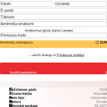
Ienākumus gūstu ārpus Latvijas
Ikmēneša maksājums
EUR
Piekrītu Autego.lv
Privātuma politikai
.
Iesūtīt pieteikumu
Ražošanas gads
2019
Ātruma kārba
Manuālā
Auto tips
Universāls
Motors
Dīzelis
Tehniskā apskate
02.2027