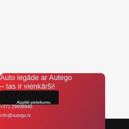
Auto iegāde ar Autego
– tas ir vienkārši!
Aizpildi pieteikumu
+371 29698940
info@autego.lv