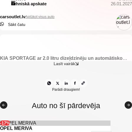
Tehniskā apskate
26.01.2027
carsoutlet.lv
Aplūkot visus auto
Sākt čatu
KIA SPORTAGE ar 2.0 litru dizeļdzinēju un automātisko
transmisiju. 135kw.
Lasīt vairāk
-Elektriski vadāmi logi.
-Elektriski regulējami un apsildāmi spoguļi.
-Elektriski nolokāmi spoguļi.
-Led dienas gaitas lukturi.
Parādi draugiem!
-Klimata kontrole.
-Multifunkcionāla stūre.
Auto no šī pārdevēja
-Apsildāmas prieksējas sēdevietas.
-Apsildāmas aizmugurējas sēdevietas.
-Kruīzkontrole.
-Priekšējie parkingsensori.
-17%
-Aizmugurējie parkingsensori.
OPEL MERIVA