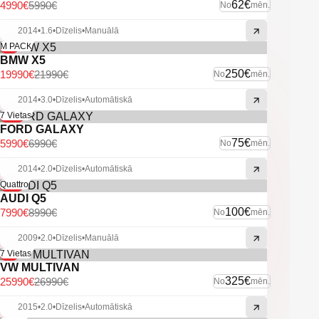
-Navigācija.
62€
4990€
5990€
No
mēn.
-Pilnpiedziņa.
-IsoFix sēdeklīšu stiprinājumi.
2014
•
1.6
•
Dīzelis
•
Manuālā
-Vieglmetāla diski ar labām riepām.
-9%
M PACK
-2 Atslēgas.
BMW X5
-Navigācija.
250€
19990€
21990€
No
mēn.
-Miglas lukturi.
2014
•
3.0
•
Dīzelis
•
Automātiskā
-U.C. ekstras.
-14%
7 Vietas
FORD GALAXY
75€
5990€
6990€
No
mēn.
2014
•
2.0
•
Dīzelis
•
Automātiskā
-11%
Quattro
AUDI Q5
100€
7990€
8990€
No
mēn.
2009
•
2.0
•
Dīzelis
•
Manuālā
-4%
7 Vietas
VW MULTIVAN
325€
25990€
26990€
No
mēn.
2015
•
2.0
•
Dīzelis
•
Automātiskā