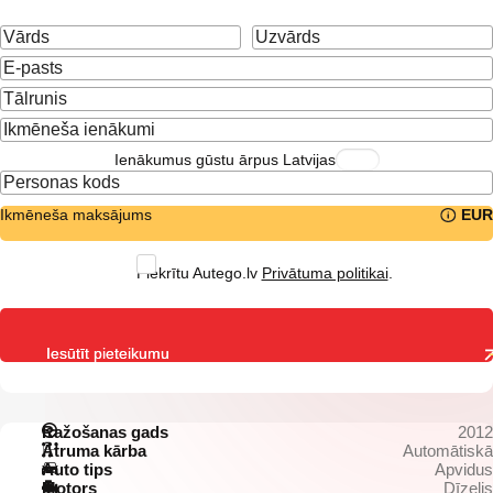
Ienākumus gūstu ārpus Latvijas
Ikmēneša maksājums
EUR
Piekrītu Autego.lv
Privātuma politikai
.
Iesūtīt pieteikumu
Ražošanas gads
2012
Ātruma kārba
Automātiskā
Auto tips
Apvidus
Motors
Dīzelis