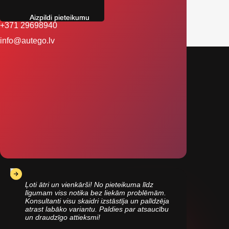
Aizpildi pieteikumu
+371 29698940
info@autego.lv
Ļoti ātri un vienkārši! No pieteikuma līdz
līgumam viss notika bez liekām problēmām.
Konsultanti visu skaidri izstāstīja un palīdzēja
atrast labāko variantu. Paldies par atsaucību
un draudzīgo attieksmi!