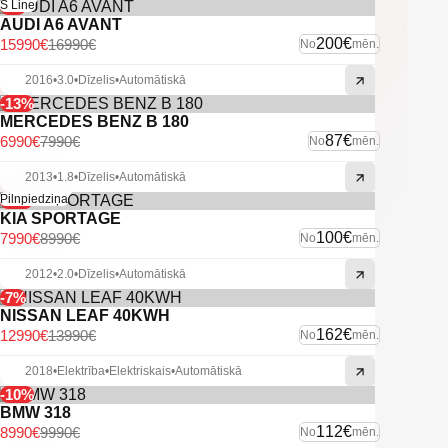
-6%
S Line
AUDI A6 AVANT
200€
15990€
16990€
No
mēn.
2016
•
3.0
•
Dīzelis
•
Automātiskā
-13%
MERCEDES BENZ B 180
87€
6990€
7990€
No
mēn.
2013
•
1.8
•
Dīzelis
•
Automātiskā
-11%
Pilnpiedziņa
KIA SPORTAGE
100€
7990€
8990€
No
mēn.
2012
•
2.0
•
Dīzelis
•
Automātiskā
-7%
NISSAN LEAF 40KWH
162€
12990€
13990€
No
mēn.
2018
•
Elektrība
•
Elektriskais
•
Automātiskā
-10%
BMW 318
112€
8990€
9990€
No
mēn.