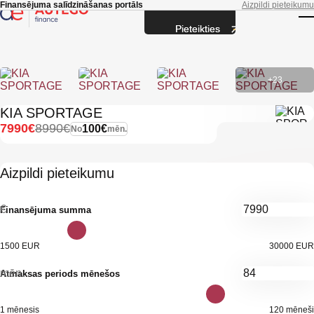
Skip to main content
Finansējuma salīdzināšanas portāls
Aizpildi pieteikumu
Pieteikties
T
+23
KIA SPORTAGE
7990€
8990€
100€
No
mēn.
Aizpildi pieteikumu
€
Finansējuma summa
1500 EUR
30000 EUR
mēn.
Atmaksas periods mēnešos
1 mēnesis
120 mēneši