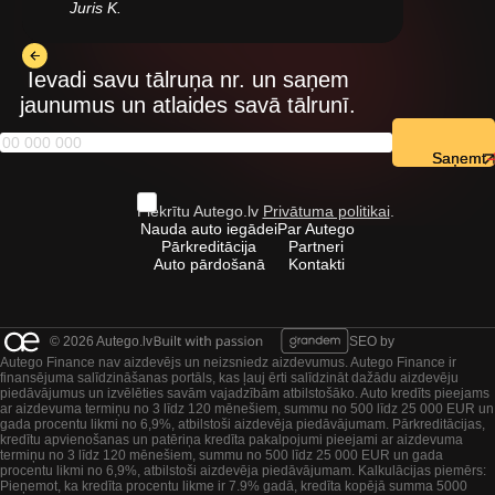
Juris K.
Ievadi savu tālruņa nr. un saņem
jaunumus un atlaides savā tālrunī.
Saņemt
Piekrītu Autego.lv
Privātuma politikai
.
Nauda auto iegādei
Par Autego
Pārkreditācija
Partneri
Auto pārdošanā
Kontakti
© 2026 Autego.lv
SEO by
Autego Finance nav aizdevējs un neizsniedz aizdevumus. Autego Finance ir
finansējuma salīdzināšanas portāls, kas ļauj ērti salīdzināt dažādu aizdevēju
piedāvājumus un izvēlēties savām vajadzībām atbilstošāko. Auto kredīts pieejams
ar aizdevuma termiņu no 3 līdz 120 mēnešiem, summu no 500 līdz 25 000 EUR un
gada procentu likmi no 6,9%, atbilstoši aizdevēja piedāvājumam. Pārkreditācijas,
kredītu apvienošanas un patēriņa kredīta pakalpojumi pieejami ar aizdevuma
termiņu no 3 līdz 120 mēnešiem, summu no 500 līdz 25 000 EUR un gada
procentu likmi no 6,9%, atbilstoši aizdevēja piedāvājumam. Kalkulācijas piemērs:
Pieņemot, ka kredīta procentu likme ir 7.9% gadā, kredīta kopējā summa 5000