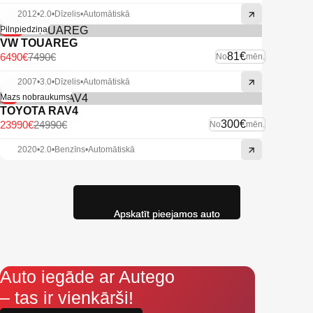
2012
•
2.0
•
Dīzelis
•
Automātiskā
-13%
Pilnpiedziņa
VW TOUAREG
81€
6490€
7490€
No
mēn.
2007
•
3.0
•
Dīzelis
•
Automātiskā
-4%
Mazs nobraukums
TOYOTA RAV4
300€
23990€
24990€
No
mēn.
2020
•
2.0
•
Benzīns
•
Automātiskā
Apskatīt pieejamos auto
Auto iegāde ar Autego
– tas ir vienkārši!