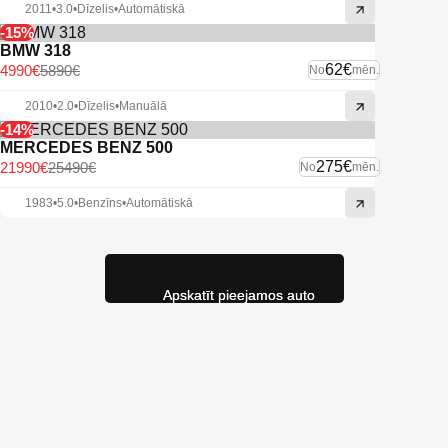
2011
•
3.0
•
Dīzelis
•
Automātiskā
-15%
BMW 318
62€
4990€
5890€
No
mēn.
2010
•
2.0
•
Dīzelis
•
Manuālā
-14%
MERCEDES BENZ 500
275€
21990€
25490€
No
mēn.
1983
•
5.0
•
Benzīns
•
Automātiskā
Apskatīt pieejamos auto