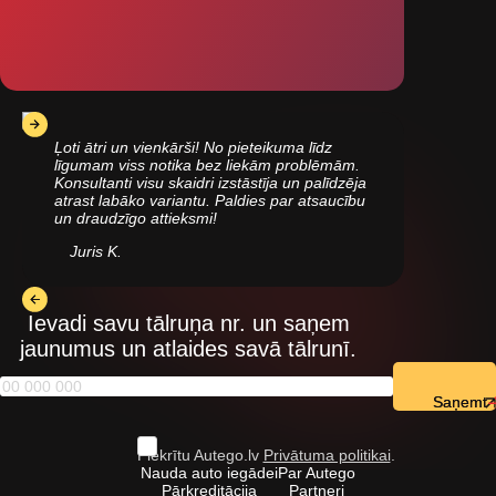
Ļoti ātri un vienkārši! No pieteikuma līdz
līgumam viss notika bez liekām problēmām.
Konsultanti visu skaidri izstāstīja un palīdzēja
atrast labāko variantu. Paldies par atsaucību
un draudzīgo attieksmi!
Juris K.
Ievadi savu tālruņa nr. un saņem
jaunumus un atlaides savā tālrunī.
Saņemt
Piekrītu Autego.lv
Privātuma politikai
.
Nauda auto iegādei
Par Autego
Pārkreditācija
Partneri