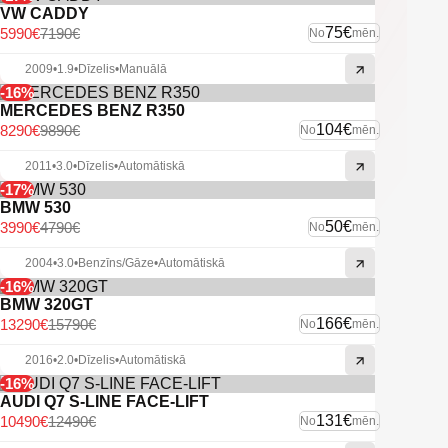
VW CADDY
75€
5990€
7190€
No
mēn.
2009
•
1.9
•
Dīzelis
•
Manuālā
-16%
MERCEDES BENZ R350
104€
8290€
9890€
No
mēn.
2011
•
3.0
•
Dīzelis
•
Automātiskā
-17%
BMW 530
50€
3990€
4790€
No
mēn.
2004
•
3.0
•
Benzīns/Gāze
•
Automātiskā
-16%
BMW 320GT
166€
13290€
15790€
No
mēn.
2016
•
2.0
•
Dīzelis
•
Automātiskā
-16%
AUDI Q7 S-LINE FACE-LIFT
131€
10490€
12490€
No
mēn.