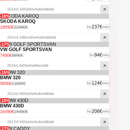
-Multimedia aizmugurējām sēdvietām.
-Navigācija.
2014
•
2.2
•
Dīzelis
•
Automātiskā
-Bluetooth savienojamība.
-16%
-Atpakaļskata kamera.
ŠKODA KAROQ
-Aizm. parkošanās sensori.
237€
18990€
22490€
No
mēn.
-Automātiskās tuvās gaismas.
-Xenon lukturi.
2021
•
1.5
•
Benzīns
•
Automātiskā
-Lukturu mazgātāji.
-Miglas lukturi.
-17%
-Vieglmetāla diski.
VW GOLF SPORTSVAN
-Sakabes āķis.
94€
7490€
8990€
No
mēn.
-U.C. ekstras.
2015
•
1.6
•
Dīzelis
•
Manuālā
-15%
BMW 320
124€
9890€
11690€
No
mēn.
2012
•
2.0
•
Dīzelis
•
Automātiskā
-15%
BMW 430D
206€
16490€
19490€
No
mēn.
2017
•
3.0
•
Dīzelis
•
Automātiskā
-17%