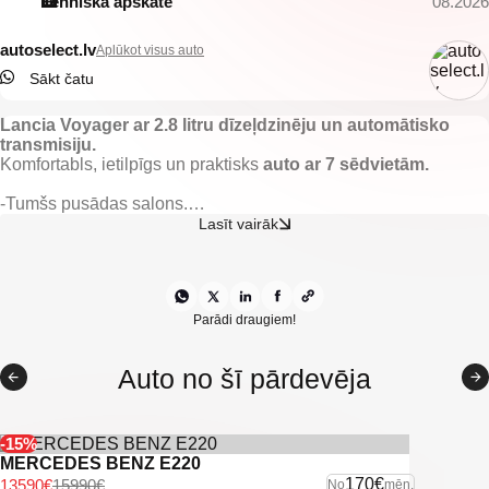
Tehniskā apskate
08.2026
autoselect.lv
Aplūkot visus auto
Sākt čatu
Lancia Voyager ar 2.8 litru dīzeļdzinēju un automātisko
transmisiju.
Komfortabls, ietilpīgs un praktisks
auto ar 7 sēdvietām.
-Tumšs pusādas salons.
-Nobraukums 279174km.
Lasīt vairāk
-El. regulējamas priekšējās sēdvietas ar atmiņu.
-Apsildāmas priekšējās un aizmugurējās sēdvietas.
-Apsildāma stūre.
-Regulējams pedāļu attālums.
-El. regulējami, apsildāmi un nolokami spoguļi.
Parādi draugiem!
-El. atveramas/aizveramas aizmugurējās durvis.
-Žalūzijas aizmugurējiem logiem.
Auto no šī pārdevēja
-Gaisa kondicionieris.
-3 zonu dalītā klimata kontrole.
-Borta dators.
-Kruīza kontrole.
-15%
-Multistūre.
MERCEDES BENZ E220
-Lancia multimedia.
170€
13590€
15990€
No
mēn.