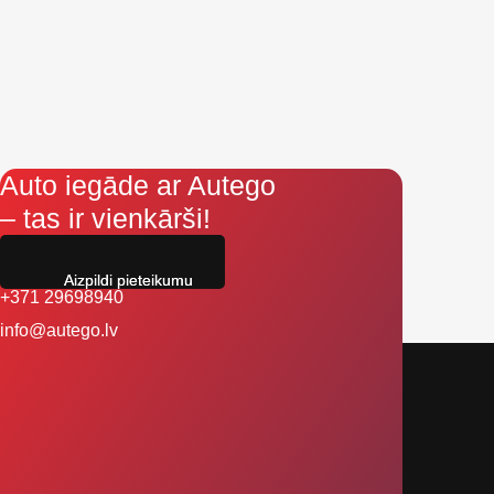
Auto iegāde ar Autego
– tas ir vienkārši!
Aizpildi pieteikumu
+371 29698940
info@autego.lv