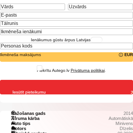
Ienākumus gūstu ārpus Latvijas
Ikmēneša maksājums
EUR
Piekrītu Autego.lv
Privātuma politikai
.
Iesūtīt pieteikumu
Ražošanas gads
2014
Ātruma kārba
Automātiskā
Auto tips
Minivens
Motors
Dīzelis