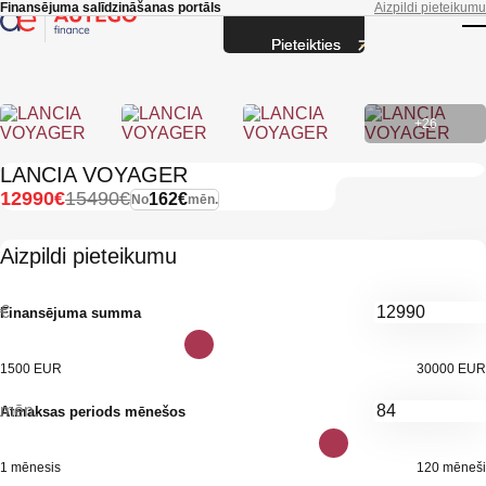
Skip to main content
Finansējuma salīdzināšanas portāls
Aizpildi pieteikumu
Pieteikties
T
+26
LANCIA VOYAGER
12990€
15490€
162€
No
mēn.
Aizpildi pieteikumu
€
Finansējuma summa
1500 EUR
30000 EUR
mēn.
Atmaksas periods mēnešos
1 mēnesis
120 mēneši