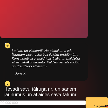
Ļoti ātri un vienkārši! No pieteikuma līdz
līgumam viss notika bez liekām problēmām.
Konsultanti visu skaidri izstāstīja un palīdzēja
atrast labāko variantu. Paldies par atsaucību
un draudzīgo attieksmi!
Juris K.
Ievadi savu tālruņa nr. un saņem
jaunumus un atlaides savā tālrunī.
Saņemt