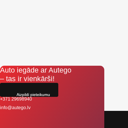
Auto iegāde ar Autego
– tas ir vienkārši!
Aizpildi pieteikumu
+371 29698940
info@autego.lv