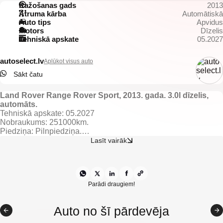
Ražošanas gads
2013
Ātruma kārba
Automātiskā
Auto tips
Apvidus
Motors
Dīzelis
Tehniskā apskate
05.2027
autoselect.lv
Aplūkot visus auto
Sākt čatu
Land Rover Range Rover Sport, 2013. gada. 3.0l dīzelis,
automāts.
Tehniskā apskate: 05.2027
Nobraukums: 251000km.
Piedziņa: Pilnpiedziņa.
Jauda: 215kw.
Lasīt vairāk
Aprīkojums un komplektācija:
Melns ādas salons ar melnajiem griestiem.
El. regulējamas un apsildāmas priekšējās sēdvietas ar atmiņu.
Apsildāmas aizmugurējās sēdvietas.
Parādi draugiem!
El. regulējami, apsildāmi un nolokami spoguļi.
El. vadāmi logi.
Auto no šī pārdevēja
El. atverams/aizverams bagažnieks.
Gaisa kondicionieris ar 2 zonu klimata kontroli.