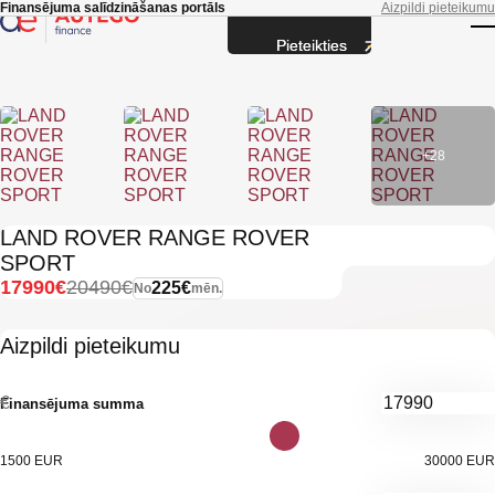
Skip to main content
Finansējuma salīdzināšanas portāls
Aizpildi pieteikumu
Pieteikties
T
+28
LAND ROVER RANGE ROVER
SPORT
17990€
20490€
225€
No
mēn.
Aizpildi pieteikumu
€
Finansējuma summa
1500 EUR
30000 EUR