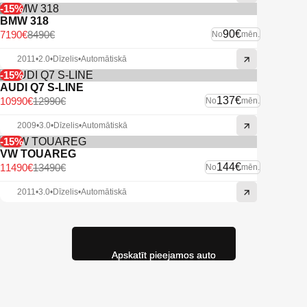
-15%
BMW 318
90€
7190€
8490€
No
mēn.
2011
•
2.0
•
Dīzelis
•
Automātiskā
-15%
AUDI Q7 S-LINE
137€
10990€
12990€
No
mēn.
2009
•
3.0
•
Dīzelis
•
Automātiskā
-15%
VW TOUAREG
144€
11490€
13490€
No
mēn.
2011
•
3.0
•
Dīzelis
•
Automātiskā
Apskatīt pieejamos auto