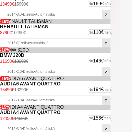
169€
13490€
15990€
No
mēn.
2014
•
3.0
•
Dīzelis
•
Automātiskā
-16%
RENAULT TALISMAN
110€
8790€
10490€
No
mēn.
2016
•
Dīzelis
•
Automātiskā
-16%
BMW 320D
146€
11690€
13990€
No
mēn.
2015
•
2.0
•
Dīzelis
•
Automātiskā
-15%
AUDI A6 AVANT QUATTRO
194€
15490€
18290€
No
mēn.
2017
•
3.0
•
Dīzelis
•
Automātiskā
-15%
AUDI A4 AVANT QUATTRO
156€
12490€
14690€
No
mēn.
2015
•
3.0
•
Dīzelis
•
Automātiskā