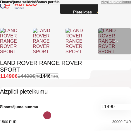
Skip to main content
Finansējuma salīdzināšanas portāls
Aizpildi pieteikumu
Pieteikties
T
+25
LAND ROVER RANGE ROVER
SPORT
11490€
14490€
144€
No
mēn.
Aizpildi pieteikumu
€
Finansējuma summa
1500 EUR
30000 EUR