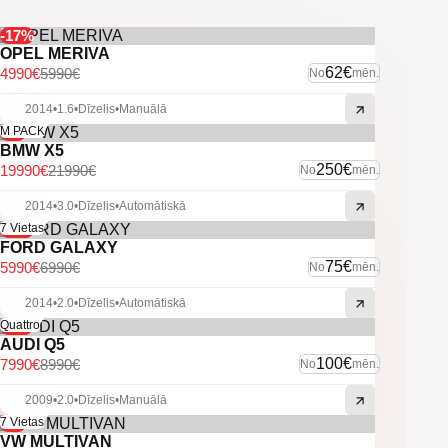
-Vieglmetāla diski ar labām riepām.
-Elektriski lukturu mazgātāji.
-17%
-Harman/kardon audio sistēma.
OPEL MERIVA
62€
4990€
5990€
No
mēn.
-U.C. ekstras.
2014
•
1.6
•
Dīzelis
•
Manuālā
-9%
M PACK
BMW X5
250€
19990€
21990€
No
mēn.
2014
•
3.0
•
Dīzelis
•
Automātiskā
-14%
7 Vietas
FORD GALAXY
75€
5990€
6990€
No
mēn.
2014
•
2.0
•
Dīzelis
•
Automātiskā
-11%
Quattro
AUDI Q5
100€
7990€
8990€
No
mēn.
2009
•
2.0
•
Dīzelis
•
Manuālā
-4%
7 Vietas
VW MULTIVAN