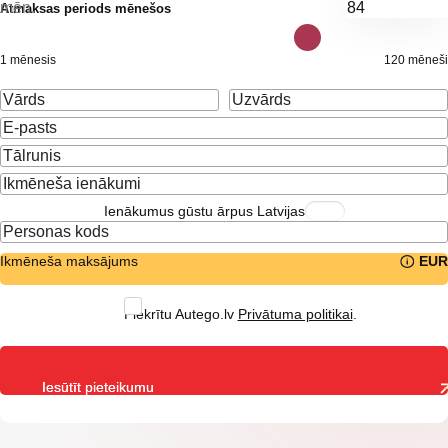
mēn.
Atmaksas periods mēnešos
1 mēnesis
120 mēneši
Ienākumus gūstu ārpus Latvijas
Ikmēneša maksājums
EUR
Piekrītu Autego.lv
Privātuma politikai
.
Iesūtīt pieteikumu