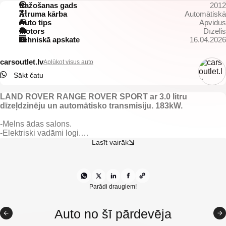
Ražošanas gads
2012
Ātruma kārba
Automātiskā
Auto tips
Apvidus
Motors
Dīzelis
Tehniskā apskate
16.04.2026
carsoutlet.lv
Aplūkot visus auto
Sākt čatu
LAND ROVER RANGE ROVER SPORT ar 3.0 litru
dīzeļdzinēju un automātisko transmisiju. 183kW.
-Melns ādas salons.
-Elektriski vadāmi logi.
-Elektriski regulējami un apsildāmi spoguļi.
Lasīt vairāk
-Elektriski vadāmas priekšējas sēdvietas.
-Kondicionieris.
-Klimata kontrole.
-Automātiskā ātrumkārba.
-Kruīzkontrole.
Parādi draugiem!
-Sistēma Start/Stop.
-Pilnpiedziņa (4×4).
Auto no šī pārdevēja
-IsoFix sēdeklīšu stiprinājumi.
-Bluetooth/USB atbalstfunkcija.