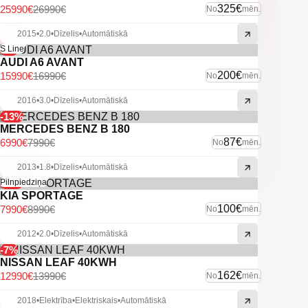
325€
25990€
26990€
No
mēn.
2015
•
2.0
•
Dīzelis
•
Automātiskā
-6%
S Line
AUDI A6 AVANT
200€
15990€
16990€
No
mēn.
2016
•
3.0
•
Dīzelis
•
Automātiskā
-13%
MERCEDES BENZ B 180
87€
6990€
7990€
No
mēn.
2013
•
1.8
•
Dīzelis
•
Automātiskā
-11%
Pilnpiedziņa
KIA SPORTAGE
100€
7990€
8990€
No
mēn.
2012
•
2.0
•
Dīzelis
•
Automātiskā
-7%
NISSAN LEAF 40KWH
162€
12990€
13990€
No
mēn.
2018
•
Elektrība
•
Elektriskais
•
Automātiskā