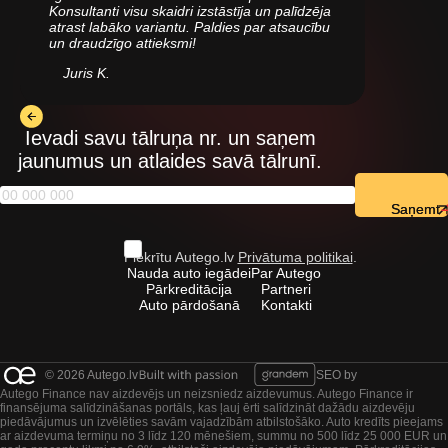
Konsultanti visu skaidri izstāstīja un palīdzēja
atrast labāko variantu. Paldies par atsaucību
un draudzīgo attieksmi!
Juris K.
Ievadi savu tālruņa nr. un saņem
jaunumus un atlaides savā tālrunī.
Saņemt
Piekrītu Autego.lv
Privātuma politikai
.
Nauda auto iegādei
Par Autego
Pārkreditācija
Partneri
Auto pārdošanā
Kontakti
© 2026 Autego.lv
SEO by
Autego Finance nav aizdevējs un neizsniedz aizdevumus. Autego Finance ir
finansējuma salīdzināšanas portāls, kas ļauj ērti salīdzināt dažādu aizdevēju
piedāvājumus un izvēlēties savām vajadzībām atbilstošāko. Auto kredīts pieejams
ar aizdevuma termiņu no 3 līdz 120 mēnešiem, summu no 500 līdz 25 000 EUR un