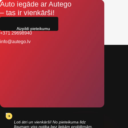
Auto iegāde ar Autego
– tas ir vienkārši!
Aizpildi pieteikumu
+371 29698940
info@autego.lv
Ļoti ātri un vienkārši! No pieteikuma līdz
līgumam viss notika bez liekām problēmām.