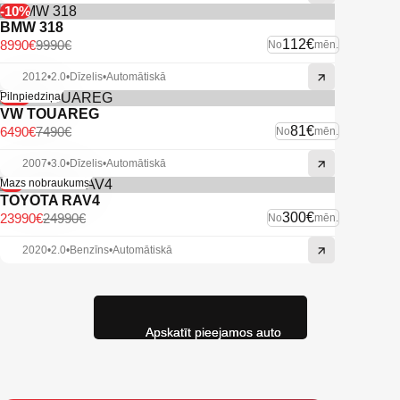
-10%
BMW 318
112€
8990€
9990€
No
mēn.
2012
•
2.0
•
Dīzelis
•
Automātiskā
-13%
Pilnpiedziņa
VW TOUAREG
81€
6490€
7490€
No
mēn.
2007
•
3.0
•
Dīzelis
•
Automātiskā
-4%
Mazs nobraukums
TOYOTA RAV4
300€
23990€
24990€
No
mēn.
2020
•
2.0
•
Benzīns
•
Automātiskā
Apskatīt pieejamos auto