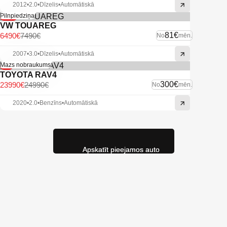
2012
•
2.0
•
Dīzelis
•
Automātiskā
-13%
Pilnpiedziņa
VW TOUAREG
81€
6490€
7490€
No
mēn.
2007
•
3.0
•
Dīzelis
•
Automātiskā
-4%
Mazs nobraukums
TOYOTA RAV4
300€
23990€
24990€
No
mēn.
2020
•
2.0
•
Benzīns
•
Automātiskā
Apskatīt pieejamos auto