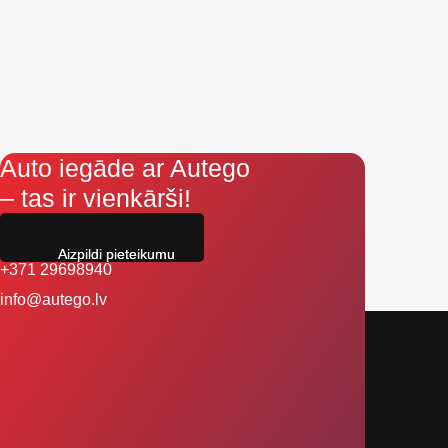
Auto iegāde ar Autego
– tas ir vienkārši!
Aizpildi pieteikumu
+371 29698940
info@autego.lv