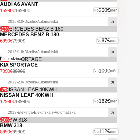
AUDI A6 AVANT
200€
15990€
16990€
No
mēn.
2016
•
3.0
•
Dīzelis
•
Automātiskā
-13%
MERCEDES BENZ B 180
87€
6990€
7990€
No
mēn.
2013
•
1.8
•
Dīzelis
•
Automātiskā
-11%
Pilnpiedziņa
KIA SPORTAGE
100€
7990€
8990€
No
mēn.
2012
•
2.0
•
Dīzelis
•
Automātiskā
-7%
NISSAN LEAF 40KWH
162€
12990€
13990€
No
mēn.
2018
•
Elektrība
•
Elektriskais
•
Automātiskā
-10%
BMW 318
112€
8990€
9990€
No
mēn.