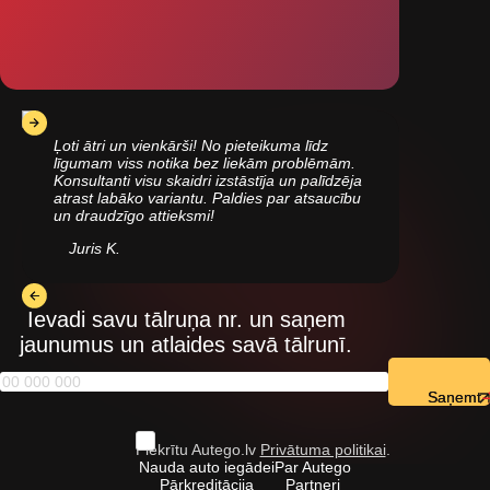
Ļoti ātri un vienkārši! No pieteikuma līdz
līgumam viss notika bez liekām problēmām.
Konsultanti visu skaidri izstāstīja un palīdzēja
atrast labāko variantu. Paldies par atsaucību
un draudzīgo attieksmi!
Juris K.
Ievadi savu tālruņa nr. un saņem
jaunumus un atlaides savā tālrunī.
Saņemt
Piekrītu Autego.lv
Privātuma politikai
.
Nauda auto iegādei
Par Autego
Pārkreditācija
Partneri