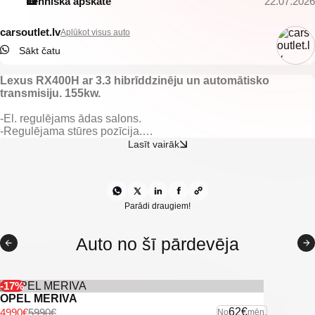
Tehniskā apskate
22.07.2026
carsoutlet.lv
Aplūkot visus auto
Sākt čatu
Lexus RX400H ar 3.3 hibrīddzinēju un automātisko
transmisiju. 155kw.
-El. regulējams ādas salons.
-Regulējama stūres pozīcija.
-Automātiskā ātrumkārba.
Lasīt vairāk
-Vieglmetāla diski ar labām riepām.
-Elektriski vadāmi logi.
-Gaisa kondicionieris.
-Klimata kontrole.
-Multifunkcionāla stūre.
Parādi draugiem!
-Kruīzkontrole.
-Navigācija.
Auto no šī pārdevēja
-HandsFree sistēma.
-Lietus sensors.
-Lūka.
-Atpakaļskata kamera.
-17%
-Miglas lukturi.
OPEL MERIVA
-Lukturu mazgātāji.
62€
4990€
5990€
No
mēn.