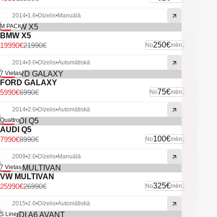
-U.C. ekstras.
2014
•
1.6
•
Dīzelis
•
Manuālā
-9%
M PACK
BMW X5
250€
19990€
21990€
No
mēn.
2014
•
3.0
•
Dīzelis
•
Automātiskā
-14%
7 Vietas
FORD GALAXY
75€
5990€
6990€
No
mēn.
2014
•
2.0
•
Dīzelis
•
Automātiskā
-11%
Quattro
AUDI Q5
100€
7990€
8990€
No
mēn.
2009
•
2.0
•
Dīzelis
•
Manuālā
-4%
7 Vietas
VW MULTIVAN
325€
25990€
26990€
No
mēn.
2015
•
2.0
•
Dīzelis
•
Automātiskā
-6%
S Line