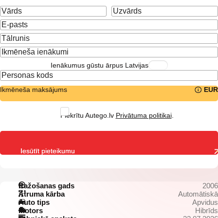
Ienākumus gūstu ārpus Latvijas
Ikmēneša maksājums
EUR
Piekrītu Autego.lv
Privātuma politikai
.
Iesūtīt pieteikumu
Ražošanas gads
2006
Ātruma kārba
Automātiskā
Auto tips
Apvidus
Motors
Hibrīds