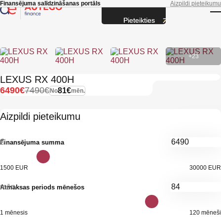
Skip to main content
Finansējuma salīdzināšanas portāls
Aizpildi pieteikumu
Pieteikties
T
+23
LEXUS RX 400H
6490€
7490€
81€
No
mēn.
Aizpildi pieteikumu
€
Finansējuma summa
1500 EUR
30000 EUR
mēn.
Atmaksas periods mēnešos
1 mēnesis
120 mēneši