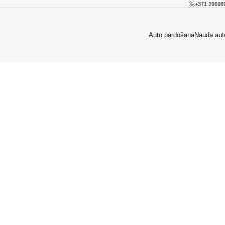
+371 29698
Auto pārdošanā
Nauda aut