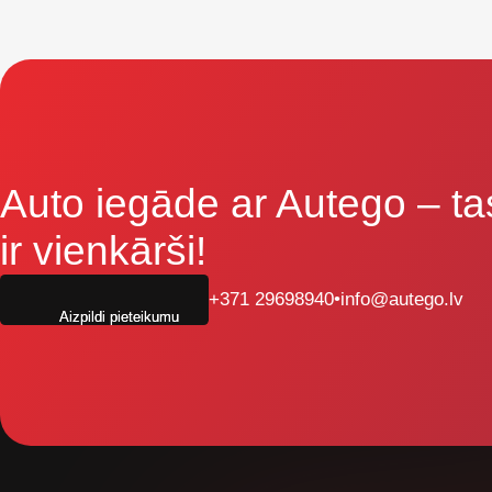
Auto iegāde ar Autego
– ta
ir vienkārši!
+371 29698940
•
info@autego.lv
Aizpildi pieteikumu