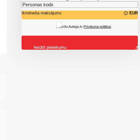
Ikmēneša maksājums
EUR
Piekrītu Autego.lv
Privātuma politikai
.
Iesūtīt pieteikumu