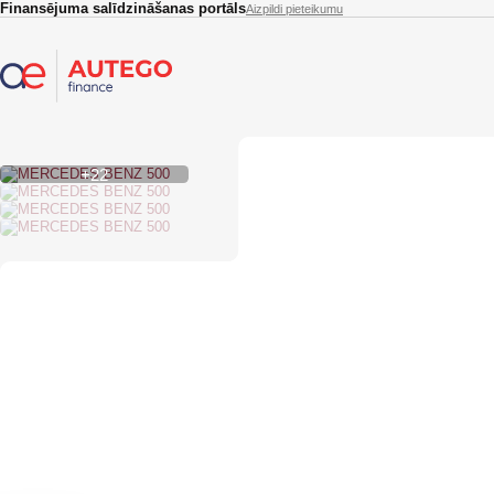
Skip to main content
Finansējuma salīdzināšanas portāls
Aizpildi pieteikumu
+22