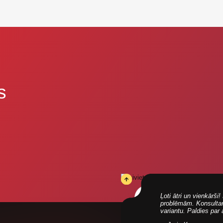
s
Ļoti ātri un vienkārš
problēmām. Konsultanti
variantu. Paldies par