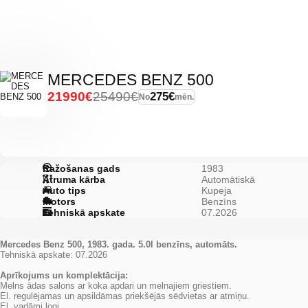
MERCEDES BENZ 500
21990€
25490€
275€
No
mēn.
Ražošanas gads
1983
Ātruma kārba
Automātiskā
Auto tips
Kupeja
Motors
Benzīns
Tehniskā apskate
07.2026
Mercedes Benz 500, 1983. gada. 5.0l benzīns, automāts.
Tehniskā apskate: 07.2026
Aprīkojums un komplektācija:
Melns ādas salons ar koka apdari un melnajiem griestiem.
El. regulējamas un apsildāmas priekšējās sēdvietas ar atmiņu.
El. vadāmi logi.