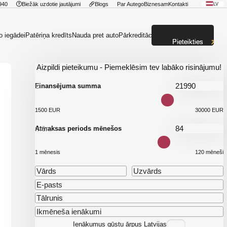
940
Biežāk uzdotie jautājumi
Blogs
Par Autego
Biznesam
Kontakti
LV
o iegādei
Patēriņa kredīts
Nauda pret auto
Pārkreditācija
Pieteikties
Aizpildi pieteikumu - Piemeklēsim tev labāko risinājumu!
€
Finansējuma summa
1500 EUR
30000 EUR
mēn.
Atmaksas periods mēnešos
1 mēnesis
120 mēneši
Ienākumus gūstu ārpus Latvijas