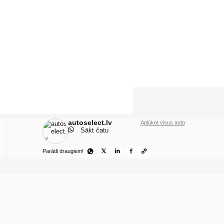
autoselect.lv
Aplūkot visus auto
Sākt čatu
Parādi draugiem!