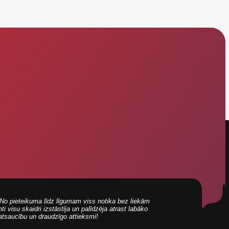
i! No pieteikuma līdz līgumam viss notika bez liekām
 visu skaidri izstāstīja un palīdzēja atrast labāko
 atsaucību un draudzīgo attieksmi!