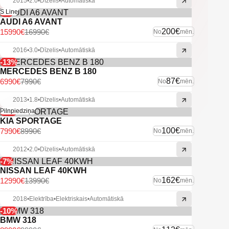
2015
•
2.0
•
Dīzelis
•
Automātiskā
-6%
S Line
AUDI A6 AVANT
200€
15990€
16990€
No
mēn.
2016
•
3.0
•
Dīzelis
•
Automātiskā
-13%
MERCEDES BENZ B 180
87€
6990€
7990€
No
mēn.
2013
•
1.8
•
Dīzelis
•
Automātiskā
-11%
Pilnpiedziņa
KIA SPORTAGE
100€
7990€
8990€
No
mēn.
2012
•
2.0
•
Dīzelis
•
Automātiskā
-7%
NISSAN LEAF 40KWH
162€
12990€
13990€
No
mēn.
2018
•
Elektrība
•
Elektriskais
•
Automātiskā
-10%
BMW 318