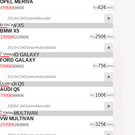
-Vieglmetāla diski ar labām riepām.
OPEL MERIVA
62€
4990€
5990€
No
mēn.
-U.C. ekstras.
2014
•
1.6
•
Dīzelis
•
Manuālā
-9%
M PACK
BMW X5
250€
19990€
21990€
No
mēn.
2014
•
3.0
•
Dīzelis
•
Automātiskā
-14%
7 Vietas
FORD GALAXY
75€
5990€
6990€
No
mēn.
2014
•
2.0
•
Dīzelis
•
Automātiskā
-11%
Quattro
AUDI Q5
100€
7990€
8990€
No
mēn.
2009
•
2.0
•
Dīzelis
•
Manuālā
-4%
7 Vietas
VW MULTIVAN
325€
25990€
26990€
No
mēn.