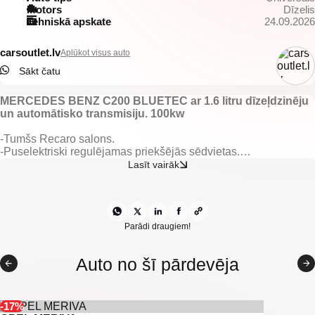
Motors
Dīzelis
Tehniskā apskate
24.09.2026
carsoutlet.lv
Aplūkot visus auto
Sākt čatu
MERCEDES BENZ C200 BLUETEC ar 1.6 litru dīzeļdzinēju
un automātisko transmisiju. 100kw
-Tumšs Recaro salons.
-Puselektriski regulējamas priekšējās sēdvietas.
-Elektriski vadāmi sānu spoguļi.
Lasīt vairāk
-Elektriski vadāmi logi.
-Automātiskās dienas gaismas.
-Priekšējie un aizmugurējie pārkingsensori.
-Tonēti aizmugurējie logi.
-Kruīzkontrole.
Parādi draugiem!
-Mercedes multimedia.
-Kondicionieris.
Auto no šī pārdevēja
-Navigācija.
-Xenon.
-Klimatkontrole.
-Multifunkcionāla stūre.
-17%