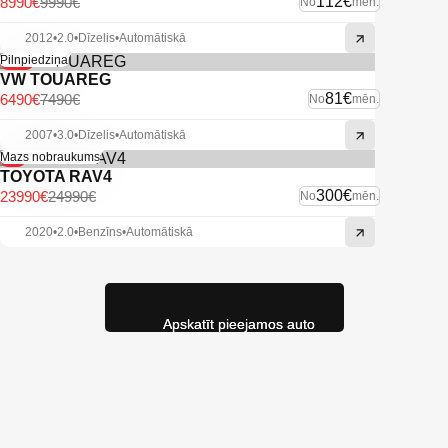
112€
8990€
9990€
No
mēn.
2012
•
2.0
•
Dīzelis
•
Automātiskā
-13%
Pilnpiedziņa
VW TOUAREG
81€
6490€
7490€
No
mēn.
2007
•
3.0
•
Dīzelis
•
Automātiskā
-4%
Mazs nobraukums
TOYOTA RAV4
300€
23990€
24990€
No
mēn.
2020
•
2.0
•
Benzīns
•
Automātiskā
Apskatīt pieejamos auto