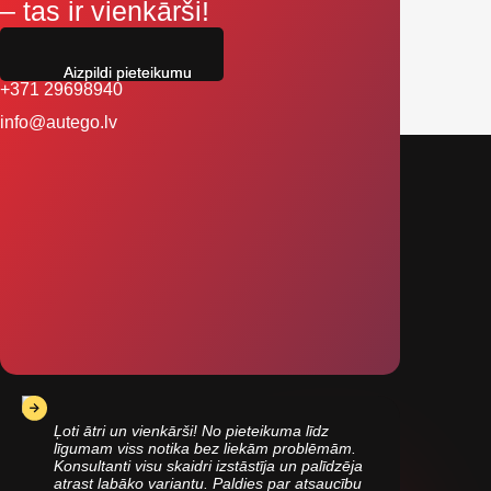
– tas ir vienkārši!
Aizpildi pieteikumu
+371 29698940
info@autego.lv
Ļoti ātri un vienkārši! No pieteikuma līdz
līgumam viss notika bez liekām problēmām.
Konsultanti visu skaidri izstāstīja un palīdzēja
atrast labāko variantu. Paldies par atsaucību