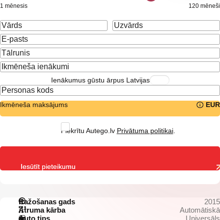
1 mēnesis
120 mēneši
Ienākumus gūstu ārpus Latvijas
Ikmēneša maksājums
EUR
Piekrītu Autego.lv
Privātuma politikai
.
Iesūtīt pieteikumu
Ražošanas gads
2015
Ātruma kārba
Automātiskā
Auto tips
Universāls