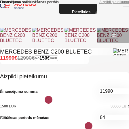
Skip to main content
Finansējuma salīdzināšanas portāls
Aizpildi pieteikumu
Pieteikties
T
+22
MERCEDES BENZ C200 BLUETEC
11990€
12990€
150€
No
mēn.
Aizpildi pieteikumu
€
Finansējuma summa
1500 EUR
30000 EUR
mēn.
Atmaksas periods mēnešos