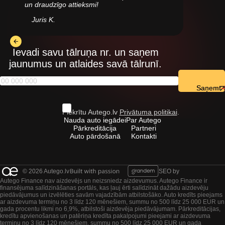
un draudzīgo attieksmi!
Juris K.
Ievadi savu tālruņa nr. un saņem
jaunumus un atlaides savā tālrunī.
Saņemt
Piekrītu Autego.lv
Privātuma politikai
.
Nauda auto iegādei
Par Autego
Pārkreditācija
Partneri
Auto pārdošanā
Kontakti
© 2026 Autego.lv
SEO by
Autego Finance nav aizdevējs un neizsniedz aizdevumus. Autego Finance ir
finansējuma salīdzināšanas portāls, kas ļauj ērti salīdzināt dažādu aizdevēju
piedāvājumus un izvēlēties savām vajadzībām atbilstošāko. Auto kredīts pieejams
ar aizdevuma termiņu no 3 līdz 120 mēnešiem, summu no 500 līdz 25 000 EUR un
gada procentu likmi no 6,9%, atbilstoši aizdevēja piedāvājumam. Pārkreditācijas,
kredītu apvienošanas un patēriņa kredīta pakalpojumi pieejami ar aizdevuma
termiņu no 3 līdz 120 mēnešiem, summu no 500 līdz 25 000 EUR un gada