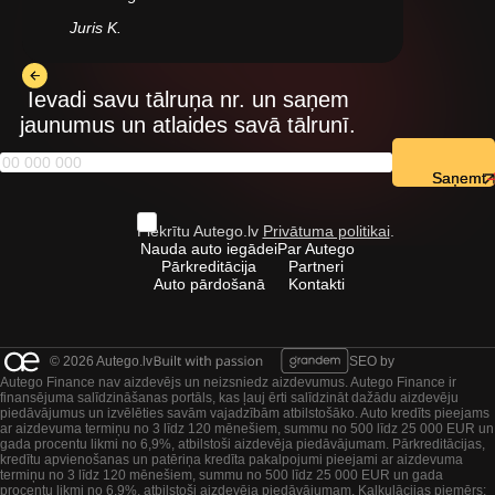
Juris K.
Ievadi savu tālruņa nr. un saņem
jaunumus un atlaides savā tālrunī.
Saņemt
Piekrītu Autego.lv
Privātuma politikai
.
Nauda auto iegādei
Par Autego
Pārkreditācija
Partneri
Auto pārdošanā
Kontakti
© 2026 Autego.lv
SEO by
Autego Finance nav aizdevējs un neizsniedz aizdevumus. Autego Finance ir
finansējuma salīdzināšanas portāls, kas ļauj ērti salīdzināt dažādu aizdevēju
piedāvājumus un izvēlēties savām vajadzībām atbilstošāko. Auto kredīts pieejams
ar aizdevuma termiņu no 3 līdz 120 mēnešiem, summu no 500 līdz 25 000 EUR un
gada procentu likmi no 6,9%, atbilstoši aizdevēja piedāvājumam. Pārkreditācijas,
kredītu apvienošanas un patēriņa kredīta pakalpojumi pieejami ar aizdevuma
termiņu no 3 līdz 120 mēnešiem, summu no 500 līdz 25 000 EUR un gada
procentu likmi no 6,9%, atbilstoši aizdevēja piedāvājumam. Kalkulācijas piemērs: