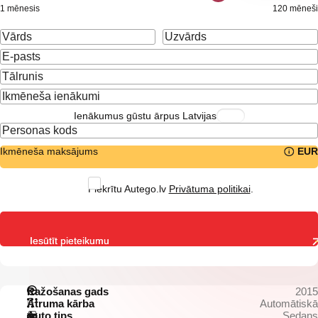
1 mēnesis
120 mēneši
Ienākumus gūstu ārpus Latvijas
Ikmēneša maksājums
EUR
Piekrītu Autego.lv
Privātuma politikai
.
Iesūtīt pieteikumu
Ražošanas gads
2015
Ātruma kārba
Automātiskā
Auto tips
Sedans