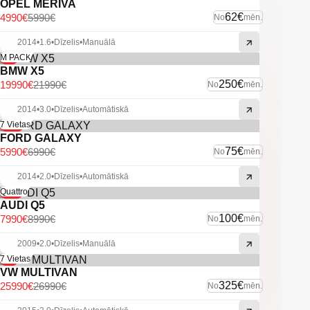
-Multifunkcionāla stūre.
OPEL MERIVA
-Vieglmetāla diski ar labām riepām.
62€
4990€
5990€
No
mēn.
-U.C. ekstras.
2014
•
1.6
•
Dīzelis
•
Manuālā
-9%
M PACK
BMW X5
250€
19990€
21990€
No
mēn.
2014
•
3.0
•
Dīzelis
•
Automātiskā
-14%
7 Vietas
FORD GALAXY
75€
5990€
6990€
No
mēn.
2014
•
2.0
•
Dīzelis
•
Automātiskā
-11%
Quattro
AUDI Q5
100€
7990€
8990€
No
mēn.
2009
•
2.0
•
Dīzelis
•
Manuālā
-4%
7 Vietas
VW MULTIVAN
325€
25990€
26990€
No
mēn.