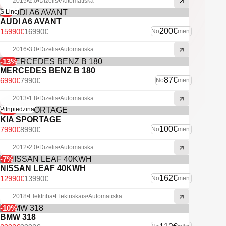
2015
•
2.0
•
Dīzelis
•
Automātiskā
-6%
S Line
AUDI A6 AVANT
200€
15990€
16990€
No
mēn.
2016
•
3.0
•
Dīzelis
•
Automātiskā
-13%
MERCEDES BENZ B 180
87€
6990€
7990€
No
mēn.
2013
•
1.8
•
Dīzelis
•
Automātiskā
-11%
Pilnpiedziņa
KIA SPORTAGE
100€
7990€
8990€
No
mēn.
2012
•
2.0
•
Dīzelis
•
Automātiskā
-7%
NISSAN LEAF 40KWH
162€
12990€
13990€
No
mēn.
2018
•
Elektrība
•
Elektriskais
•
Automātiskā
-10%
BMW 318