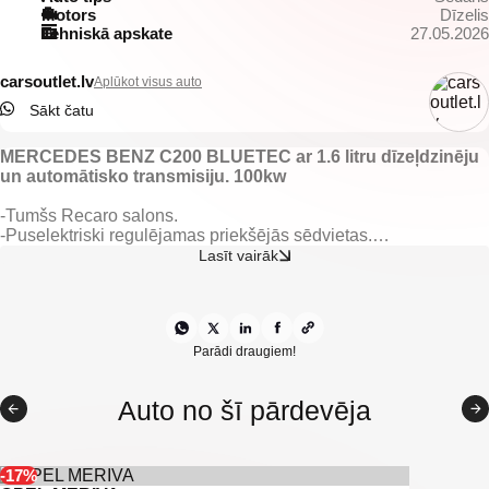
Motors
Dīzelis
Tehniskā apskate
27.05.2026
carsoutlet.lv
Aplūkot visus auto
Sākt čatu
MERCEDES BENZ C200 BLUETEC ar 1.6 litru dīzeļdzinēju
un automātisko transmisiju. 100kw
-Tumšs Recaro salons.
-Puselektriski regulējamas priekšējās sēdvietas.
-Elektriski vadāmi sānu spoguļi.
Lasīt vairāk
-Elektriski vadāmi logi.
-Automātiskās dienas gaismas.
-Priekšējie un aizmugurējie pārkingsensori.
-Atpakaļ skata kamera.
-Tonēti aizmugurējie logi.
Parādi draugiem!
-Kruīzkontrole.
-Mercedes multimedia.
Auto no šī pārdevēja
-Kondicionieris.
-Navigācija.
-Xenon.
-Klimatkontrole.
-17%