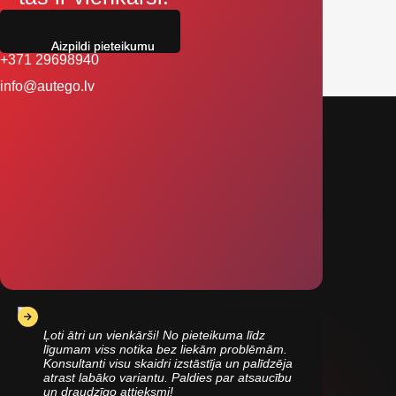
Aizpildi pieteikumu
+371 29698940
info@autego.lv
Ļoti ātri un vienkārši! No pieteikuma līdz
līgumam viss notika bez liekām problēmām.
Konsultanti visu skaidri izstāstīja un palīdzēja
atrast labāko variantu. Paldies par atsaucību
un draudzīgo attieksmi!