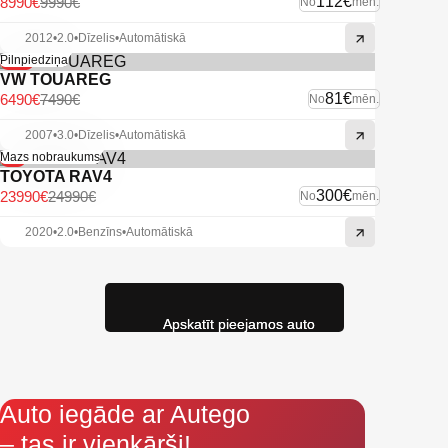
112€
8990€
9990€
No
mēn.
2012
•
2.0
•
Dīzelis
•
Automātiskā
-13%
Pilnpiedziņa
VW TOUAREG
81€
6490€
7490€
No
mēn.
2007
•
3.0
•
Dīzelis
•
Automātiskā
-4%
Mazs nobraukums
TOYOTA RAV4
300€
23990€
24990€
No
mēn.
2020
•
2.0
•
Benzīns
•
Automātiskā
Apskatīt pieejamos auto
Auto iegāde ar Autego
– tas ir vienkārši!