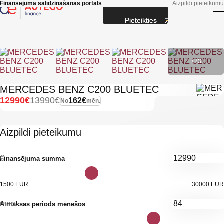
Skip to main content
Finansējuma salīdzināšanas portāls
Aizpildi pieteikumu
Pieteikties
T
+23
MERCEDES BENZ C200 BLUETEC
12990€
13990€
162€
No
mēn.
Aizpildi pieteikumu
€
Finansējuma summa
1500 EUR
30000 EUR
mēn.
Atmaksas periods mēnešos