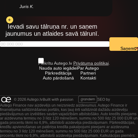
Juris K.
Ievadi savu tālruņa nr. un saņem
jaunumus un atlaides savā tālrunī.
Saņemt
Piekrītu Autego.lv
Privātuma politikai
.
Nauda auto iegādei
Par Autego
Pārkreditācija
Partneri
Auto pārdošanā
Kontakti
© 2026 Autego.lv
SEO by
Autego Finance nav aizdevējs un neizsniedz aizdevumus. Autego Finance ir
finansējuma salīdzināšanas portāls, kas ļauj ērti salīdzināt dažādu aizdevēju
piedāvājumus un izvēlēties savām vajadzībām atbilstošāko. Auto kredīts pieejams
ar aizdevuma termiņu no 3 līdz 120 mēnešiem, summu no 500 līdz 25 000 EUR un
gada procentu likmi no 6,9%, atbilstoši aizdevēja piedāvājumam. Pārkreditācijas,
kredītu apvienošanas un patēriņa kredīta pakalpojumi pieejami ar aizdevuma
termiņu no 3 līdz 120 mēnešiem, summu no 500 līdz 25 000 EUR un gada
procentu likmi no 6,9%, atbilstoši aizdevēja piedāvājumam. Kalkulācijas piemērs: