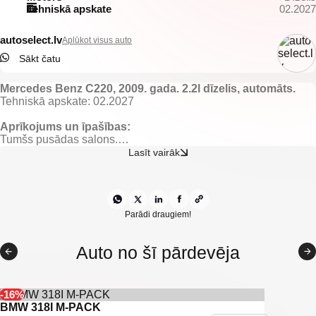
Tehniskā apskate
02.2027
autoselect.lv
Aplūkot visus auto
Sākt čatu
Mercedes Benz C220, 2009. gada. 2.2l dīzelis, automāts.
Tehniskā apskate: 02.2027
Aprīkojums un īpašības:
Tumšs pusādas salons.
El. regulējamas un apsildāmas priekšējās sēdvietas.
Lasīt vairāk
El. regulējami, apsildāmi un nolokami spoguļi.
El. vadāmi logi.
El. vadāma jumta lūka.
Gaisa kondicionieris ar 2 zonu klimata kontroli.
Borta dators.
Parādi draugiem!
Kruīza kontrole.
Lietus sensors.
Auto no šī pārdevēja
Multistūre.
Android multimedia/navigācija.
Priekšējie un aizmugurējie parkošanās sensori.
Automātiskās tuvās gaismas ar mazgātājiem.
-16%
Miglas lukturi.
BMW 318I M-PACK