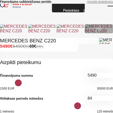
Skip to main content
Finansējuma salīdzināšanas portāls
Aizpildi pieteikumu
Pieteikties
T
+23
MERCEDES BENZ C220
5490€
6490€
69€
No
mēn.
Aizpildi pieteikumu
€
Finansējuma summa
1500 EUR
30000 EUR
mēn.
Atmaksas periods mēnešos
1 mēnesis
120 mēneši