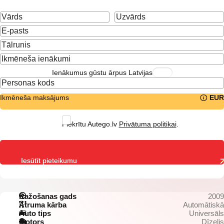
Ienākumus gūstu ārpus Latvijas
Ikmēneša maksājums
EUR
Piekrītu Autego.lv
Privātuma politikai
.
Iesūtīt pieteikumu
Ražošanas gads
2009
Ātruma kārba
Automātiskā
Auto tips
Universāls
Motors
Dīzelis