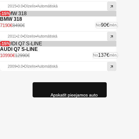
2015
•
3.0
•
Dīzelis
•
Automātiskā
-15%
BMW 318
90€
7190€
8490€
No
mēn.
2011
•
2.0
•
Dīzelis
•
Automātiskā
-15%
AUDI Q7 S-LINE
137€
10990€
12990€
No
mēn.
2009
•
3.0
•
Dīzelis
•
Automātiskā
Apskatīt pieejamos auto