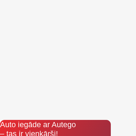
Auto iegāde ar Autego
– tas ir vienkārši!