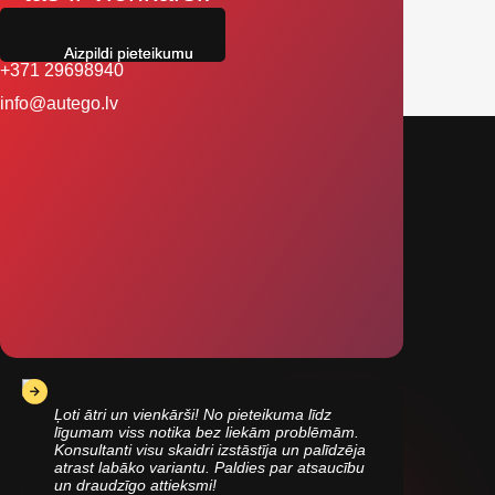
Aizpildi pieteikumu
+371 29698940
info@autego.lv
Ļoti ātri un vienkārši! No pieteikuma līdz
līgumam viss notika bez liekām problēmām.
Konsultanti visu skaidri izstāstīja un palīdzēja
atrast labāko variantu. Paldies par atsaucību
un draudzīgo attieksmi!