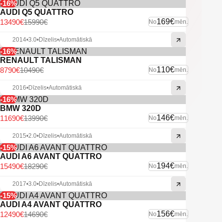
-16%
AUDI Q5 QUATTRO
169€
13490€
15990€
No
mēn.
2014
•
3.0
•
Dīzelis
•
Automātiskā
-16%
RENAULT TALISMAN
110€
8790€
10490€
No
mēn.
2016
•
Dīzelis
•
Automātiskā
-16%
BMW 320D
146€
11690€
13990€
No
mēn.
2015
•
2.0
•
Dīzelis
•
Automātiskā
-15%
AUDI A6 AVANT QUATTRO
194€
15490€
18290€
No
mēn.
2017
•
3.0
•
Dīzelis
•
Automātiskā
-15%
AUDI A4 AVANT QUATTRO
156€
12490€
14690€
No
mēn.