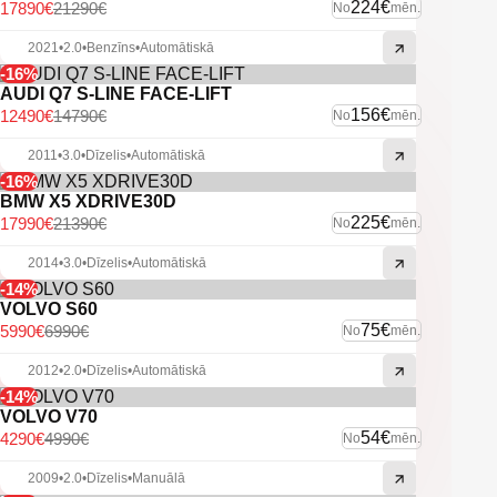
Vieglmetāla diski.
224€
17890€
21290€
No
mēn.
Noņemams sakabes āķis.
U.C. ekstras.
2021
•
2.0
•
Benzīns
•
Automātiskā
-16%
AUDI Q7 S-LINE FACE-LIFT
156€
12490€
14790€
No
mēn.
2011
•
3.0
•
Dīzelis
•
Automātiskā
-16%
BMW X5 XDRIVE30D
225€
17990€
21390€
No
mēn.
2014
•
3.0
•
Dīzelis
•
Automātiskā
-14%
VOLVO S60
75€
5990€
6990€
No
mēn.
2012
•
2.0
•
Dīzelis
•
Automātiskā
-14%
VOLVO V70
54€
4290€
4990€
No
mēn.
2009
•
2.0
•
Dīzelis
•
Manuālā