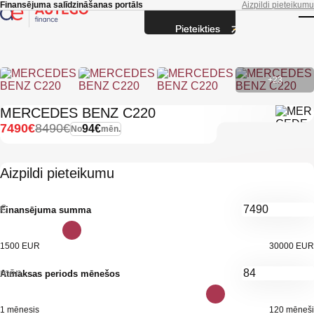
Skip to main content
Finansējuma salīdzināšanas portāls
Aizpildi pieteikumu
Pieteikties
T
+23
MERCEDES BENZ C220
7490€
8490€
94€
No
mēn.
Aizpildi pieteikumu
€
Finansējuma summa
1500 EUR
30000 EUR
mēn.
Atmaksas periods mēnešos
1 mēnesis
120 mēneši