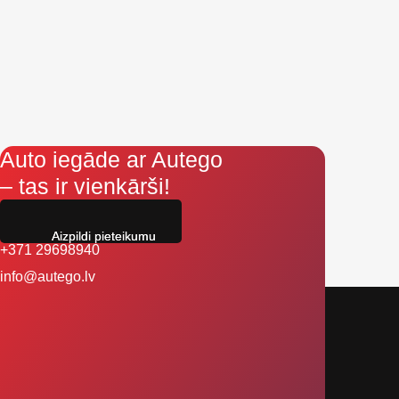
Auto iegāde ar Autego
– tas ir vienkārši!
Aizpildi pieteikumu
+371 29698940
info@autego.lv