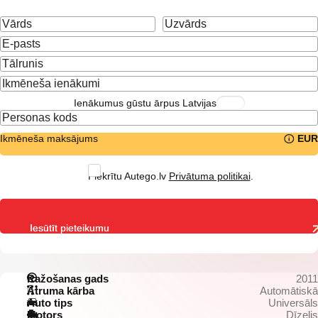
Ienākumus gūstu ārpus Latvijas
Ikmēneša maksājums
EUR
Piekrītu Autego.lv
Privātuma politikai
.
Iesūtīt pieteikumu
Ražošanas gads
2011
Ātruma kārba
Automātiskā
Auto tips
Universāls
Motors
Dīzelis