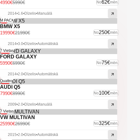
-U.C. ekstras.
62€
4990€
5990€
No
mēn.
2014
•
1.6
•
Dīzelis
•
Manuālā
-9%
M PACK
BMW X5
250€
19990€
21990€
No
mēn.
2014
•
3.0
•
Dīzelis
•
Automātiskā
-14%
7 Vietas
FORD GALAXY
75€
5990€
6990€
No
mēn.
2014
•
2.0
•
Dīzelis
•
Automātiskā
-11%
Quattro
AUDI Q5
100€
7990€
8990€
No
mēn.
2009
•
2.0
•
Dīzelis
•
Manuālā
-4%
7 Vietas
VW MULTIVAN
325€
25990€
26990€
No
mēn.
2015
•
2.0
•
Dīzelis
•
Automātiskā