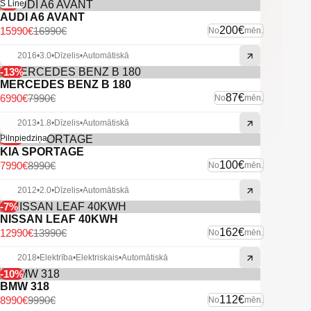
-6%
S Line
AUDI A6 AVANT
200€
15990€
16990€
No
mēn.
2016
•
3.0
•
Dīzelis
•
Automātiskā
-13%
MERCEDES BENZ B 180
87€
6990€
7990€
No
mēn.
2013
•
1.8
•
Dīzelis
•
Automātiskā
-11%
Pilnpiedziņa
KIA SPORTAGE
100€
7990€
8990€
No
mēn.
2012
•
2.0
•
Dīzelis
•
Automātiskā
-7%
NISSAN LEAF 40KWH
162€
12990€
13990€
No
mēn.
2018
•
Elektrība
•
Elektriskais
•
Automātiskā
-10%
BMW 318
112€
8990€
9990€
No
mēn.