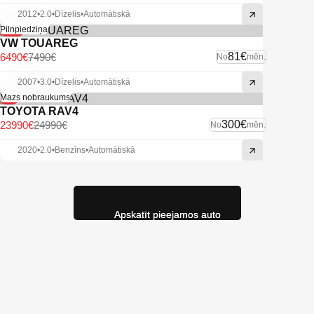
2012
•
2.0
•
Dīzelis
•
Automātiskā
-13%
Pilnpiedziņa
VW TOUAREG
81€
6490€
7490€
No
mēn.
2007
•
3.0
•
Dīzelis
•
Automātiskā
-4%
Mazs nobraukums
TOYOTA RAV4
300€
23990€
24990€
No
mēn.
2020
•
2.0
•
Benzīns
•
Automātiskā
Apskatīt pieejamos auto