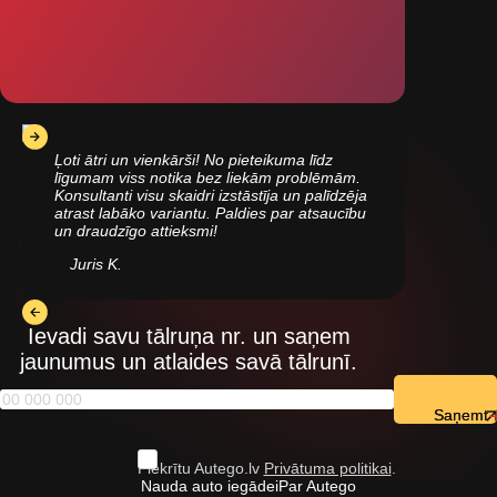
Ļoti ātri un vienkārši! No pieteikuma līdz
līgumam viss notika bez liekām problēmām.
Konsultanti visu skaidri izstāstīja un palīdzēja
atrast labāko variantu. Paldies par atsaucību
un draudzīgo attieksmi!
Juris K.
Ievadi savu tālruņa nr. un saņem
jaunumus un atlaides savā tālrunī.
Saņemt
Piekrītu Autego.lv
Privātuma politikai
.
Nauda auto iegādei
Par Autego