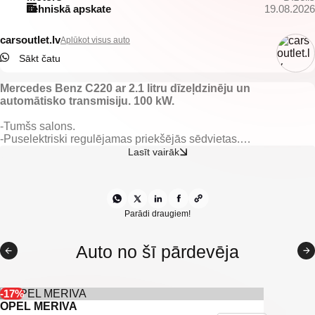
Tehniskā apskate
19.08.2026
carsoutlet.lv
Aplūkot visus auto
Sākt čatu
Mercedes Benz C220 ar 2.1 litru dīzeļdzinēju un
automātisko transmisiju. 100 kW.
-Tumšs salons.
-Puselektriski regulējamas priekšējās sēdvietas.
-Elektriski vadāmi sānu spoguļi.
Lasīt vairāk
-Elektriski vadāmi logi.
-Automātiskās dienas gaismas.
-Jumta reliņi.
-Aizmugurējie pārkingsensori.
-Kruīzkontrole.
Parādi draugiem!
-Mercedes multimedia.
-Kondicionieris.
Auto no šī pārdevēja
-Xenon.
-Klimatkontrole.
-Multifunkcionāla stūre.
-Vieglmetāla diski ar labām riepām.
-17%
OPEL MERIVA