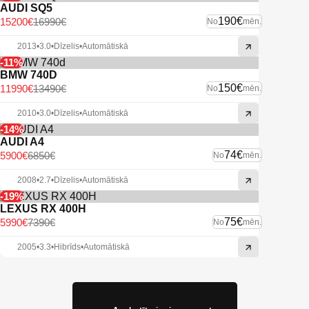
AUDI SQ5
190€
15200€
16990€
No
mēn.
2013
•
3.0
•
Dīzelis
•
Automātiskā
-11%
BMW 740D
150€
11990€
13490€
No
mēn.
2010
•
3.0
•
Dīzelis
•
Automātiskā
-14%
AUDI A4
74€
5900€
6850€
No
mēn.
2008
•
2.7
•
Dīzelis
•
Automātiskā
-19%
LEXUS RX 400H
75€
5990€
7390€
No
mēn.
2005
•
3.3
•
Hibrīds
•
Automātiskā
Apskatīt pieejamos auto