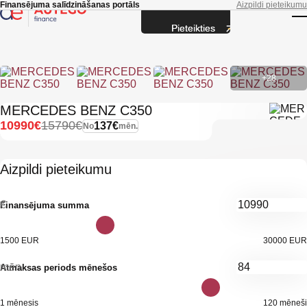
Skip to main content
Finansējuma salīdzināšanas portāls
Aizpildi pieteikumu
Pieteikties
T
+28
MERCEDES BENZ C350
10990€
15790€
137€
No
mēn.
Aizpildi pieteikumu
€
Finansējuma summa
1500 EUR
30000 EUR
mēn.
Atmaksas periods mēnešos
1 mēnesis
120 mēneši