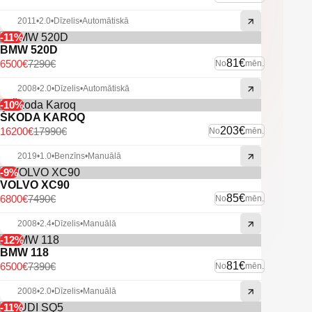
2011
•
2.0
•
Dīzelis
•
Automātiskā
-11%
BMW 520D
81€
6500€
7290€
No
mēn.
2008
•
2.0
•
Dīzelis
•
Automātiskā
-10%
ŠKODA KAROQ
203€
16200€
17990€
No
mēn.
2019
•
1.0
•
Benzīns
•
Manuālā
-9%
VOLVO XC90
85€
6800€
7490€
No
mēn.
2008
•
2.4
•
Dīzelis
•
Manuālā
-12%
BMW 118
81€
6500€
7390€
No
mēn.
2008
•
2.0
•
Dīzelis
•
Manuālā
-11%