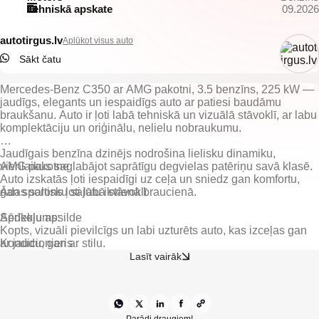
Tehniskā apskate
09.2026
autotirgus.lv
Aplūkot visus auto
Sākt čatu
Mercedes-Benz C350 ar AMG pakotni, 3.5 benzīns, 225 kW —
jaudīgs, elegants un iespaidīgs auto ar patiesi baudāmu
braukšanu. Auto ir ļoti labā tehniskā un vizuālā stāvoklī, ar labu
komplektāciju un oriģinālu, nelielu nobraukumu.
Jaudīgais benzīna dzinējs nodrošina lielisku dinamiku,
vienlaikus saglabājot saprātīgu degvielas patēriņu savā klasē.
AMG pakotne
Auto izskatās ļoti iespaidīgi uz ceļa un sniedz gan komfortu,
gan sportisku sajūtu ikvienā braucienā.
Ādas salons ļoti labā stāvoklī
Sēdekļu apsilde
Kopts, vizuāli pievilcīgs un labi uzturēts auto, kas izceļas gan
Kondicionieris
ar jaudu, gan ar stilu.
Lasīt vairāk
DVD filmu atskaņošana
Ziemas un vasaras paklājiņi