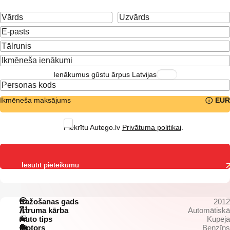
Ienākumus gūstu ārpus Latvijas
Ikmēneša maksājums
EUR
Piekrītu Autego.lv
Privātuma politikai
.
Iesūtīt pieteikumu
Ražošanas gads
2012
Ātruma kārba
Automātiskā
Auto tips
Kupeja
Motors
Benzīns