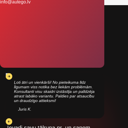
info@autego.lv
Ļoti ātri un vienkārši! No pieteikuma līdz
līgumam viss notika bez liekām problēmām.
Konsultanti visu skaidri izstāstīja un palīdzēja
atrast labāko variantu. Paldies par atsaucību
un draudzīgo attieksmi!
Juris K.
Ievadi savu tālruņa nr. un saņem