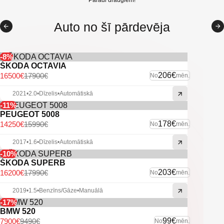
Oriģināls, neliels nobraukums
Parādi draugiem!
Citas ekstras
Auto no šī pārdevēja
-8%
ŠKODA OCTAVIA
206€
16500€
17900€
No
mēn.
2021
•
2.0
•
Dīzelis
•
Automātiskā
-11%
PEUGEOT 5008
178€
14250€
15990€
No
mēn.
2017
•
1.6
•
Dīzelis
•
Automātiskā
-10%
ŠKODA SUPERB
203€
16200€
17990€
No
mēn.
2019
•
1.5
•
Benzīns/Gāze
•
Manuālā
-17%
BMW 520
99€
7900€
9490€
No
mēn.