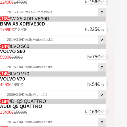
-Mercedes multimedia.
156€
12490€
14790€
No
mēn.
-Navigācija.
-Bluetooth savienojamība.
2011
•
3.0
•
Dīzelis
•
Automātiskā
-Aizm. parkošanās sensori.
-16%
-Pr. parkošanās sensori.
BMW X5 XDRIVE30D
-Automātiskās tuvās gaismas.
225€
17990€
21390€
No
mēn.
-Dinamiskie LED lukturi.
-Vieglmetāla diski.
2014
•
3.0
•
Dīzelis
•
Automātiskā
-U.C. ekstras.
-14%
VOLVO S60
75€
5990€
6990€
No
mēn.
2012
•
2.0
•
Dīzelis
•
Automātiskā
-14%
VOLVO V70
54€
4290€
4990€
No
mēn.
2009
•
2.0
•
Dīzelis
•
Manuālā
-16%
AUDI Q5 QUATTRO
169€
13490€
15990€
No
mēn.
2014
•
3.0
•
Dīzelis
•
Automātiskā