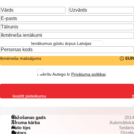
Ienākumus gūstu ārpus Latvijas
Ikmēneša maksājums
EUR
Piekrītu Autego.lv
Privātuma politikai
.
Iesūtīt pieteikumu
Ražošanas gads
2014
Ātruma kārba
Automātiskā
Auto tips
Sedans
Motors
Dīzelis