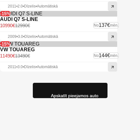
2011
•
2.0
•
Dīzelis
•
Automātiskā
-15%
AUDI Q7 S-LINE
137€
10990€
12990€
No
mēn.
2009
•
3.0
•
Dīzelis
•
Automātiskā
-15%
VW TOUAREG
144€
11490€
13490€
No
mēn.
2011
•
3.0
•
Dīzelis
•
Automātiskā
Apskatīt pieejamos auto