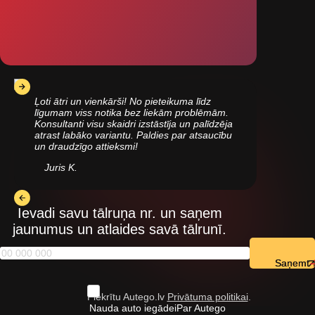
Ļoti ātri un vienkārši! No pieteikuma līdz
līgumam viss notika bez liekām problēmām.
Konsultanti visu skaidri izstāstīja un palīdzēja
atrast labāko variantu. Paldies par atsaucību
un draudzīgo attieksmi!
Juris K.
Ievadi savu tālruņa nr. un saņem
jaunumus un atlaides savā tālrunī.
Saņemt
Piekrītu Autego.lv
Privātuma politikai
.
Nauda auto iegādei
Par Autego