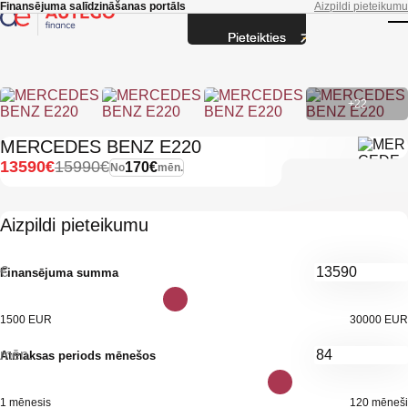
Skip to main content
Finansējuma salīdzināšanas portāls
Aizpildi pieteikumu
Pieteikties
T
+22
MERCEDES BENZ E220
13590€
15990€
170€
No
mēn.
Aizpildi pieteikumu
€
Finansējuma summa
1500 EUR
30000 EUR
mēn.
Atmaksas periods mēnešos
1 mēnesis
120 mēneši