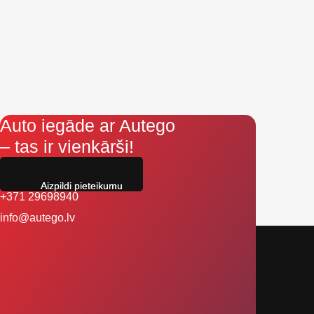
Auto iegāde ar Autego
– tas ir vienkārši!
Aizpildi pieteikumu
+371 29698940
info@autego.lv