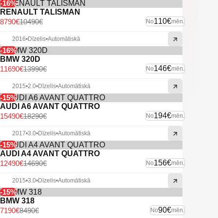
-16%
RENAULT TALISMAN
110€
8790€
10490€
No
mēn.
2016
•
Dīzelis
•
Automātiskā
-16%
BMW 320D
146€
11690€
13990€
No
mēn.
2015
•
2.0
•
Dīzelis
•
Automātiskā
-15%
AUDI A6 AVANT QUATTRO
194€
15490€
18290€
No
mēn.
2017
•
3.0
•
Dīzelis
•
Automātiskā
-15%
AUDI A4 AVANT QUATTRO
156€
12490€
14690€
No
mēn.
2015
•
3.0
•
Dīzelis
•
Automātiskā
-15%
BMW 318
90€
7190€
8490€
No
mēn.