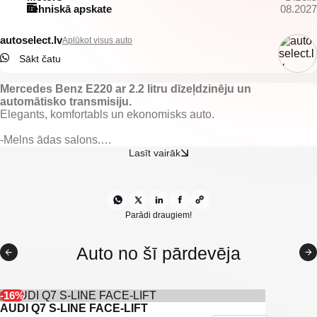
Tehniskā apskate
08.2027
autoselect.lv
Aplūkot visus auto
Sākt čatu
Mercedes Benz E220 ar 2.2 litru dīzeļdzinēju un
automātisko transmisiju.
Elegants, komfortabls un ekonomisks auto.
-Melns ādas salons.
-Melnie griesti.
Lasīt vairāk
-Nobraukums 242622km.
-El. regulējami, apsildāmi un nolokami spoguļi.
-El. vadāmi logi.
-El. regulējamas priekšējās sēdvietas.
-Gaisa kondicionieris.
Parādi draugiem!
-2 zonu klimata kontrole.
-Borta dators.
Auto no šī pārdevēja
-Kruīza kontrole.
-Lietus sensors.
-Start/stop sistēma.
-Multistūre.
-16%
-F1 tipa ātruma pārslēgi.
AUDI Q7 S-LINE FACE-LIFT