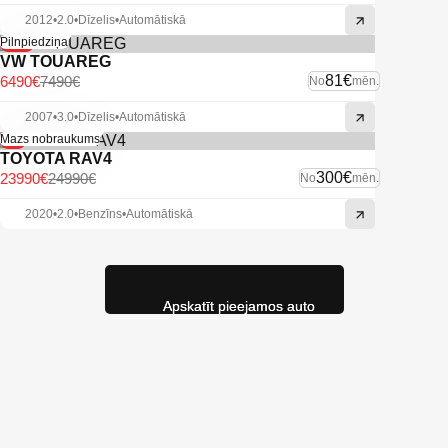
2012
•
2.0
•
Dīzelis
•
Automātiskā
-13%
Pilnpiedziņa
VW TOUAREG
81€
6490€
7490€
No
mēn.
2007
•
3.0
•
Dīzelis
•
Automātiskā
-4%
Mazs nobraukums
TOYOTA RAV4
300€
23990€
24990€
No
mēn.
2020
•
2.0
•
Benzīns
•
Automātiskā
Apskatīt pieejamos auto