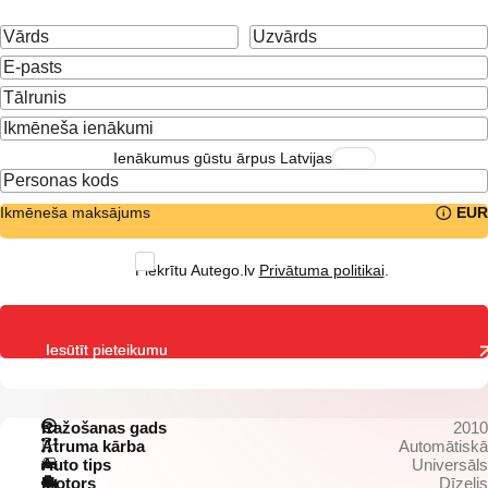
Ienākumus gūstu ārpus Latvijas
Ikmēneša maksājums
EUR
Piekrītu Autego.lv
Privātuma politikai
.
Iesūtīt pieteikumu
Ražošanas gads
2010
Ātruma kārba
Automātiskā
Auto tips
Universāls
Motors
Dīzelis