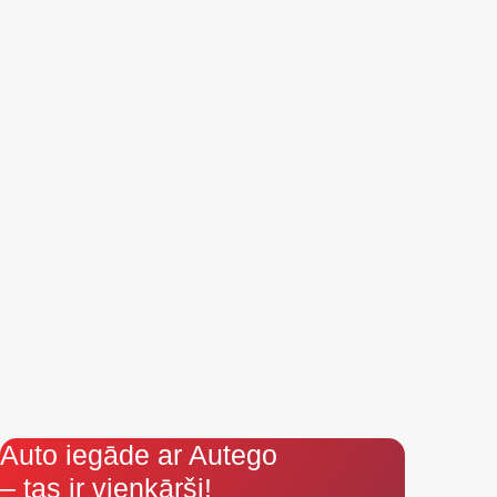
Auto iegāde ar Autego
– tas ir vienkārši!