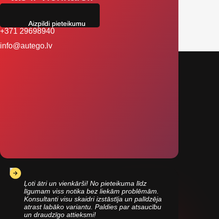
Aizpildi pieteikumu
+371 29698940
info@autego.lv
Ļoti ātri un vienkārši! No pieteikuma līdz
līgumam viss notika bez liekām problēmām.
Konsultanti visu skaidri izstāstīja un palīdzēja
atrast labāko variantu. Paldies par atsaucību
un draudzīgo attieksmi!