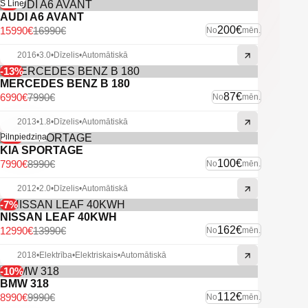
-6%
S Line
AUDI A6 AVANT
200€
15990€
16990€
No
mēn.
2016
•
3.0
•
Dīzelis
•
Automātiskā
-13%
MERCEDES BENZ B 180
87€
6990€
7990€
No
mēn.
2013
•
1.8
•
Dīzelis
•
Automātiskā
-11%
Pilnpiedziņa
KIA SPORTAGE
100€
7990€
8990€
No
mēn.
2012
•
2.0
•
Dīzelis
•
Automātiskā
-7%
NISSAN LEAF 40KWH
162€
12990€
13990€
No
mēn.
2018
•
Elektrība
•
Elektriskais
•
Automātiskā
-10%
BMW 318
112€
8990€
9990€
No
mēn.