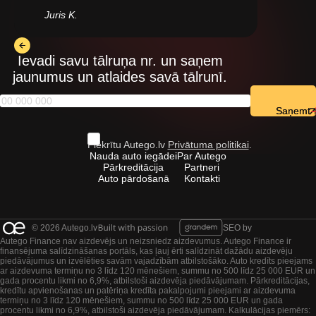
Juris K.
Ievadi savu tālruņa nr. un saņem
jaunumus un atlaides savā tālrunī.
Saņemt
Piekrītu Autego.lv
Privātuma politikai
.
Nauda auto iegādei
Par Autego
Pārkreditācija
Partneri
Auto pārdošanā
Kontakti
© 2026 Autego.lv
SEO by
Autego Finance nav aizdevējs un neizsniedz aizdevumus. Autego Finance ir
finansējuma salīdzināšanas portāls, kas ļauj ērti salīdzināt dažādu aizdevēju
piedāvājumus un izvēlēties savām vajadzībām atbilstošāko. Auto kredīts pieejams
ar aizdevuma termiņu no 3 līdz 120 mēnešiem, summu no 500 līdz 25 000 EUR un
gada procentu likmi no 6,9%, atbilstoši aizdevēja piedāvājumam. Pārkreditācijas,
kredītu apvienošanas un patēriņa kredīta pakalpojumi pieejami ar aizdevuma
termiņu no 3 līdz 120 mēnešiem, summu no 500 līdz 25 000 EUR un gada
procentu likmi no 6,9%, atbilstoši aizdevēja piedāvājumam. Kalkulācijas piemērs: