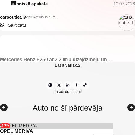
Tehniskā apskate
10.07.2026
carsoutlet.lv
Aplūkot visus auto
Sākt čatu
Mercedes Benz E250 ar 2.2 litru dīzeļdzinēju un
automātisko transmisiju. 150 kW.
Lasīt vairāk
-Avantgarde.
-Tumšs pusādas salons.
-Puselektriski regulējamas priekšējās sēdvietas.
-Elektriski vadāmi sānu spoguļi.
Parādi draugiem!
-Elektriski vadāmi logi.
-Automātiskās dienas gaismas.
Auto no šī pārdevēja
-Kruīzkontrole.
-Mercedes multimedia.
-Kondicionieris.
-Xenon.
-17%
-Klimatkontrole.
OPEL MERIVA