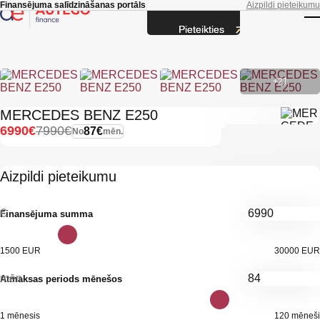
Skip to main content
Finansējuma salīdzināšanas portāls
Aizpildi pieteikumu
Pieteikties
T
+21
MERCEDES BENZ E250
6990€
7990€
87€
No
mēn.
Aizpildi pieteikumu
€
Finansējuma summa
1500 EUR
30000 EUR
mēn.
Atmaksas periods mēnešos
1 mēnesis
120 mēneši