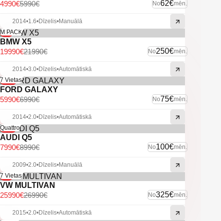
-Multifunkcionāla stūre.
62€
4990€
5990€
No
mēn.
-2 Atslēgas.
-Vieglmetāla diski ar labām riepām.
2014
•
1.6
•
Dīzelis
•
Manuālā
-9%
M PACK
-U.C. ekstras.
BMW X5
250€
19990€
21990€
No
mēn.
2014
•
3.0
•
Dīzelis
•
Automātiskā
-14%
7 Vietas
FORD GALAXY
75€
5990€
6990€
No
mēn.
2014
•
2.0
•
Dīzelis
•
Automātiskā
-11%
Quattro
AUDI Q5
100€
7990€
8990€
No
mēn.
2009
•
2.0
•
Dīzelis
•
Manuālā
-4%
7 Vietas
VW MULTIVAN
325€
25990€
26990€
No
mēn.
2015
•
2.0
•
Dīzelis
•
Automātiskā